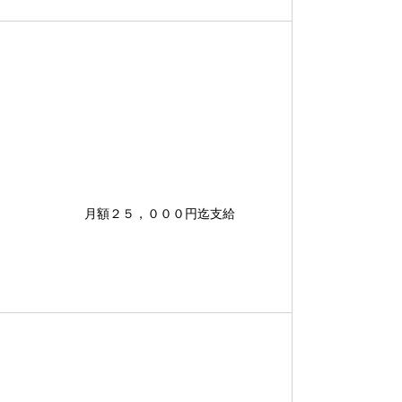
カー通勤 月額２５，０００円迄支給