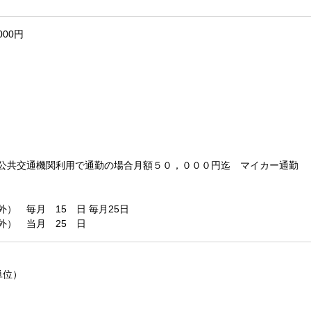
000円
 公共交通機関利用で通勤の場合月額５０，０００円迄 マイ
） 毎月 15 日 毎月25日
外） 当月 25 日
単位）