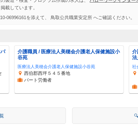
板の製造・検査・プログラム作成の求人は、
ハローワークインター
て掲載しています。
10-06996161
を添えて、
鳥取公共職業安定所
へご確認ください。
陰パ
介護職員 / 医療法人美穂会介護老人保健施設小
介
谷苑
法
医療法人美穂会介護老人保健施設小谷苑
社
セ
西伯郡西坪５４５番地
パート労働者
一覧
