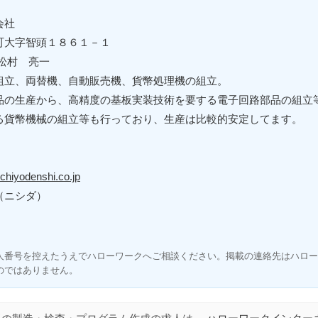
会社
町大字智頭１８６１－１
松村 亮一
組立、両替機、自動販売機、貨幣処理機の組立。
品の生産から、高精度の基板実装技術を要する電子回路部品の組立
る貨幣機械の組立等も行っており、生産は比較的安定してます。
chiyodenshi.co.jp
（ニシダ）
人番号を控えたうえでハローワークへご相談ください。掲載の連絡先はハロー
のではありません。