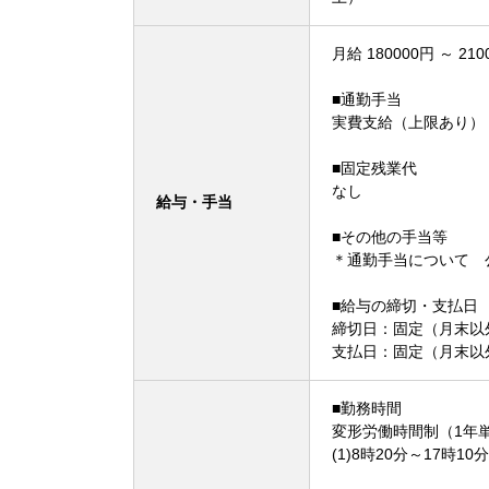
月給 180000円 ～ 210
■通勤手当
実費支給（上限あり）
■固定残業代
なし
給与・手当
■その他の手当等
＊通勤手当について
■給与の締切・支払日
締切日：固定（月末以外
支払日：固定（月末以
■勤務時間
変形労働時間制（1年
(1)8時20分～17時10分