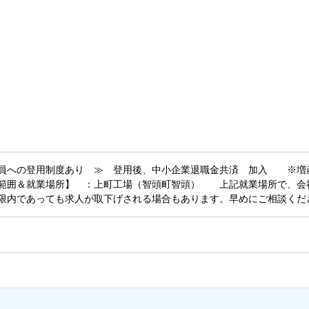
用制度あり ≫ 登用後、中小企業退職金共済 加入 ※増産
範囲＆就業場所】 ：上町工場（智頭町智頭） 上記就業場所で、会
限内であっても求人が取下げされる場合もあります。早めにご相談くだ