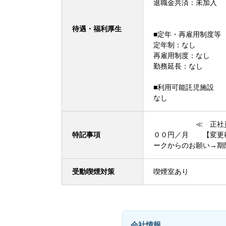
退職金共済：未加入
待遇・福利厚生
■定年・再雇用制度等
定年制：なし
再雇用制度：なし
勤務延長：なし
■利用可能託児施設
なし
≪ 正社員への登
特記事項
００円／月 【変更
ークからのお願い→期
受動喫煙対策
喫煙室あり
会社情報