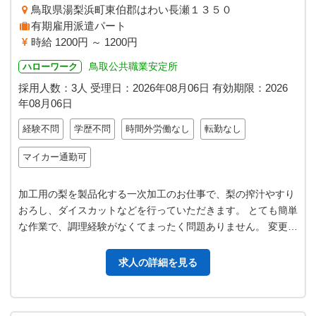
鳥取県湯梨浜町東伯郡はわい長瀬１３５０
有期雇用派遣パート
時給 1200円 ～ 1200円
鳥取公共職業安定所
ハローワーク
採用人数：3人
受理日：
2026年08月06日
有効期限：
2026
年08月06日
経験不問
学歴不問
時間外労働なし
転勤なし
マイカー通勤可
加工用の梨を製品化する一次加工のお仕事で、梨の搾汁やすり
おろし、ダイスカットなどを行っていただきます。 とても簡単
な作業で、調理経験がなくてまったく問題ありません。 変更範
囲：変更なし
求人の詳細を見る