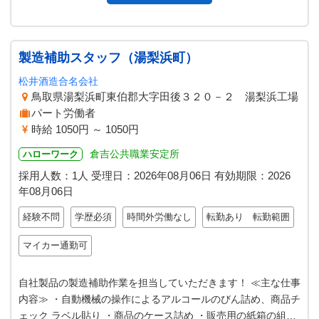
製造補助スタッフ（湯梨浜町）
松井酒造合名会社
鳥取県湯梨浜町東伯郡大字田後３２０－２ 湯梨浜工場
パート労働者
時給 1050円 ～ 1050円
倉吉公共職業安定所
ハローワーク
採用人数：1人
受理日：
2026年08月06日
有効期限：
2026
年08月06日
経験不問
学歴必須
時間外労働なし
転勤あり 転勤範囲
マイカー通勤可
自社製品の製造補助作業を担当していただきます！ ≪主な仕事
内容≫ ・自動機械の操作によるアルコールのびん詰め、商品チ
ェック ラベル貼り ・商品のケース詰め ・販売用の紙箱の組み