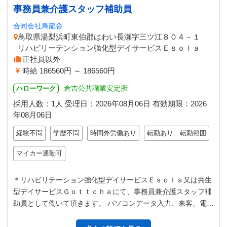
事務員兼介護スタッフ補助員
合同会社烏龍舎
鳥取県湯梨浜町東伯郡はわい長瀬字三ツ江８０４－１
リハビリーテンション強化型デイサービスＥｓｏｌａ
正社員以外
時給 186560円 ～ 186560円
倉吉公共職業安定所
ハローワーク
採用人数：1人
受理日：
2026年08月06日
有効期限：
2026
年08月06日
経験不問
学歴不問
時間外労働あり
転勤あり 転勤範囲
マイカー通勤可
＊リハビリテーション強化型デイサービスＥｓｏｌａ又は共生
型デイサービスＧｏｔｔｃｈａにて、事務員兼介護スタッフ補
助員として働いて頂きます。 パソコンデータ入力、来客、電話
対応が主な仕事内容です。 介…