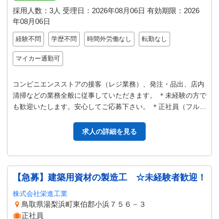
採用人数：3人
受理日：
2026年08月06日
有効期限：
2026
年08月06日
経験不問
学歴不問
時間外労働なし
転勤なし
マイカー通勤可
コンビニエンスストアの接客（レジ業務）、発注・品出、店内
清掃などの業務全般に従事していただきます。 ＊未経験の方で
も歓迎いたします。安心してご応募下さい。 ＊正社員（フルタ
イム）での募集も可能です。…
求人の詳細を見る
【急募】建築用資材の製造工 ☆未経験者歓迎！
株式会社栄進工業
鳥取県湯梨浜町東伯郡小浜７５６－３
正社員