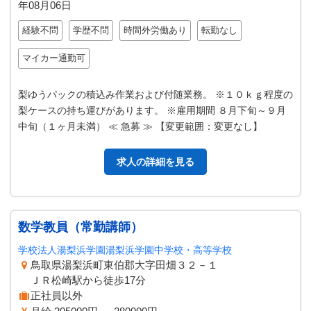
年08月06日
経験不問
学歴不問
時間外労働あり
転勤なし
マイカー通勤可
梨ゆうパックの積込み作業および付随業務。 ※１０ｋｇ程度の
梨ケースの持ち運びがあります。 ※雇用期間 ８月下旬～９月
中旬（１ヶ月未満） ≪ 急募 ≫ 【変更範囲：変更なし】
求人の詳細を見る
数学教員（常勤講師）
学校法人湯梨浜学園湯梨浜学園中学校・高等学校
鳥取県湯梨浜町東伯郡大字田畑３２－１
ＪＲ松崎駅から徒歩17分
正社員以外