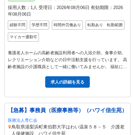
採用人数：1人
受理日：
2026年08月06日
有効期限：
2026
年08月06日
経験不問
学歴不問
時間外労働あり
転勤あり 転勤範囲
マイカー通勤可
養護老人ホームの高齢者施設利用者への入浴介助、食事介助、
レクリエーション介助などの日中活動支援を行っています。 高
齢者施設の介護職員として一緒に働いてみませんか。 福祉に興
味、熱意のある方を募集して…
求人の詳細を見る
【急募】事務員（医療事務等）（ハワイ信生苑）
医療法人専仁会
鳥取県湯梨浜町東伯郡大字はわい温泉５８－５ 介護老
人保健施設 ハワイ信生苑