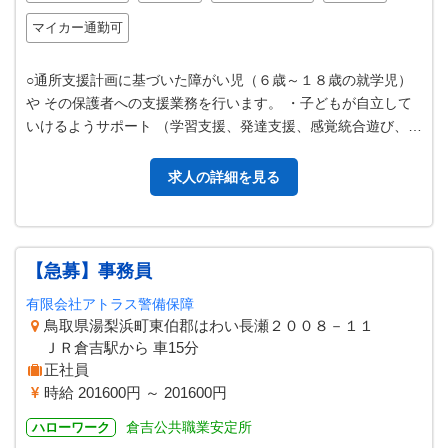
マイカー通勤可
○通所支援計画に基づいた障がい児（６歳～１８歳の就学児）
や その保護者への支援業務を行います。 ・子どもが自立して
いけるようサポート （学習支援、発達支援、感覚統合遊び、Ｓ
ＳＴトレーニング等）・業務…
求人の詳細を見る
【急募】事務員
有限会社アトラス警備保障
鳥取県湯梨浜町東伯郡はわい長瀬２００８－１１
ＪＲ倉吉駅から 車15分
正社員
時給 201600円 ～ 201600円
倉吉公共職業安定所
ハローワーク