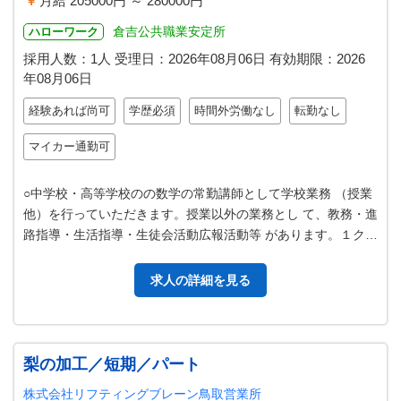
月給 205000円 ～ 280000円
倉吉公共職業安定所
ハローワーク
採用人数：1人
受理日：
2026年08月06日
有効期限：
2026
年08月06日
経験あれば尚可
学歴必須
時間外労働なし
転勤なし
マイカー通勤可
○中学校・高等学校のの数学の常勤講師として学校業務 （授業
他）を行っていただきます。授業以外の業務とし て、教務・進
路指導・生活指導・生徒会活動広報活動等 があります。１クラ
スは２０～３０名程度です…
求人の詳細を見る
梨の加工／短期／パート
株式会社リフティングブレーン鳥取営業所