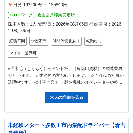
日給 163200円 ～ 195840円
倉吉公共職業安定所
ハローワーク
採用人数：1人
受理日：
2026年08月06日
有効期限：
2026
年08月06日
経験不問
学歴不問
時間外労働あり
転勤なし
マイカー通勤可
○「木毛（もくもう）セメント板」（建築用資材）の製造業務
を 行います。 ☆未経験の方も歓迎します。 ☆４０代の社員が
活躍中です。 ≪仕事内容≫ ・製造機械のオペレーターや乾
燥、塗装作業など、さまざま…
求人の詳細を見る
未経験スタート多数！市内集配ドライバー【倉吉