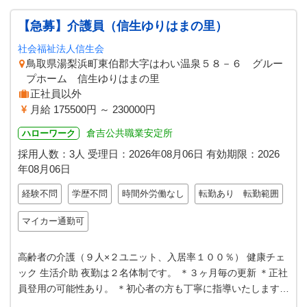
【急募】介護員（信生ゆりはまの里）
社会福祉法人信生会
鳥取県湯梨浜町東伯郡大字はわい温泉５８－６ グルー
プホーム 信生ゆりはまの里
正社員以外
月給 175500円 ～ 230000円
倉吉公共職業安定所
ハローワーク
採用人数：3人
受理日：
2026年08月06日
有効期限：
2026
年08月06日
経験不問
学歴不問
時間外労働なし
転勤あり 転勤範囲
マイカー通勤可
高齢者の介護（９人×２ユニット、入居率１００％） 健康チェ
ック 生活介助 夜勤は２名体制です。 ＊３ヶ月毎の更新 ＊正社
員登用の可能性あり。 ＊初心者の方も丁寧に指導いたします。
（変更範囲：変更な…