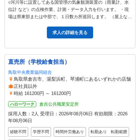
○河川等に設置してある国管理の気象観測装置の（雨量計、水
位計 など）の点検作業、計測・データ入力を行います。 ・現
場は県東部または中部で、１日数カ所巡回します。 （屋上など
高所での作業、精密機器を扱…
求人の詳細を見る
直売所（学校給食担当）
鳥取中央農業協同組合
鳥取県倉吉市、湯梨浜町、琴浦町にあるいずれかの店舗
正社員以外
時給 161200円 ～ 161200円
倉吉公共職業安定所
ハローワーク
採用人数：2人
受理日：
2026年08月06日
有効期限：
2026
年08月06日
経験不問
学歴不問
時間外労働あり
転勤あり 転勤範囲