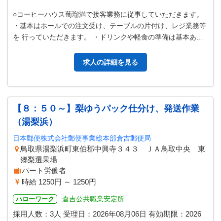
○コーヒーハウス葡瑠満で接客業務に従事していただきます。
・基本はホールでの注文受け、テーブルの片付け、レジ業務等
を 行っていただきます。 ・ドリンクや軽食の準備は基本あり
ませんが、業務に慣れてきた…
求人の詳細を見る
【８：５０～】梨ゆうパック仕分け、発送作業
（湯梨浜）
日本郵便株式会社郵便事業総本部倉吉郵便局
鳥取県湯梨浜町東伯郡中興寺３４３ ＪＡ鳥取中央 東
郷梨選果場
パート労働者
時給 1250円 ～ 1250円
倉吉公共職業安定所
ハローワーク
採用人数：3人
受理日：
2026年08月06日
有効期限：
2026