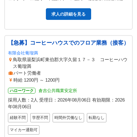
立て 等 （変更範囲：…
求人の詳細を見る
【急募】コーヒーハウスでのフロア業務（接客）
有限会社葡瑠満
鳥取県湯梨浜町東伯郡大字久留１７－３ コーヒーハウ
ス葡瑠満
パート労働者
時給 1200円 ～ 1200円
倉吉公共職業安定所
ハローワーク
採用人数：2人
受理日：
2026年08月06日
有効期限：
2026
年08月06日
経験不問
学歴不問
時間外労働なし
転勤なし
マイカー通勤可