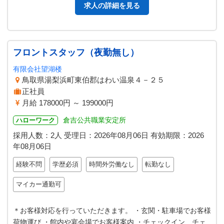
求人の詳細を見る
フロントスタッフ（夜勤無し）
有限会社望湖楼
鳥取県湯梨浜町東伯郡はわい温泉４－２５
正社員
月給 178000円 ～ 199000円
倉吉公共職業安定所
ハローワーク
採用人数：2人
受理日：
2026年08月06日
有効期限：
2026
年08月06日
経験不問
学歴必須
時間外労働なし
転勤なし
マイカー通勤可
＊お客様対応を行っていただきます。 ・玄関・駐車場でお客様
荷物運び ・館内や宴会場でお客様案内 ・チェックイン、チェ