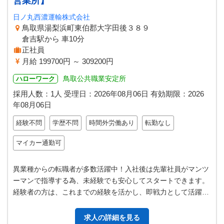
営業所】
日ノ丸西濃運輸株式会社
鳥取県湯梨浜町東伯郡大字田後３８９
倉吉駅から 車10分
正社員
月給 199700円 ～ 309200円
鳥取公共職業安定所
ハローワーク
採用人数：1人
受理日：
2026年08月06日
有効期限：
2026
年08月06日
経験不問
学歴不問
時間外労働あり
転勤なし
マイカー通勤可
異業種からの転職者が多数活躍中！入社後は先輩社員がマンツ
ーマンで指導する為、未経験でも安心してスタートできます。
経験者の方は、これまでの経験を活かし、即戦力として活躍で
きる環境です 中型トラックを使…
求人の詳細を見る