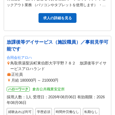
ックアウト業務 （パソコンやタブレットを使用します） ・内
線・外線電話対応 ・宴会…
求人の詳細を見る
放課後等デイサービス（施設職員）／事前見学可
能です
合同会社アロハ
鳥取県湯梨浜町東伯郡大字宇野７８２ 放課後等デイサ
ービスアロハランド
正社員
月給 180000円 ～ 210000円
倉吉公共職業安定所
ハローワーク
採用人数：1人
受理日：
2026年08月06日
有効期限：
2026
年08月06日
経験あれば尚可
学歴必須
時間外労働なし
転勤なし