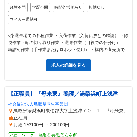
経験不問
学歴不問
時間外労働あり
転勤なし
マイカー通勤可
○梨選果場での各種作業 ・入荷作業（入荷伝票との確認） ・除
袋作業・軸の切り取り作業 ・選果作業（目視での仕分け） ・
箱詰め作業（手作業またはロボット使用） ・構内の直売所での
販売業務 ※その他のい…
求人の詳細を見る
【正職員】『母来寮』養護／湯梨浜町上浅津
社会福祉法人鳥取県厚生事業団
鳥取県湯梨浜町東伯郡大字上浅津７０－１ 『母来寮』
正社員
月給 193100円 ～ 200100円
鳥取公共職業安定所
ハローワーク