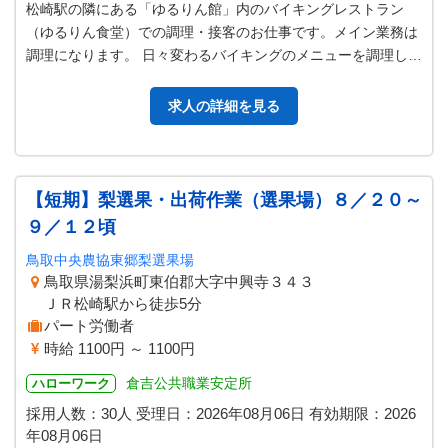
松崎駅の隣にある「ゆるりん館」内のバイキングレストラン
（ゆるりん食堂）での調理・接客のお仕事です。メイン業務は
調理になります。 日々変わるバイキングのメニューを調理して
頂きます。 フライヤー、スチー…
求人の詳細を見る
【短期】梨選果・出荷作業（選果場）８／２０～
９／１２頃
鳥取中央農協東郷梨選果場
鳥取県湯梨浜町東伯郡大字中興寺３４３
ＪＲ松崎駅から徒歩5分
パート労働者
時給 1100円 ～ 1100円
倉吉公共職業安定所
ハローワーク
採用人数：30人
受理日：
2026年08月06日
有効期限：
2026
年08月06日