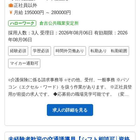
正社員以外
月給 195000円 ～ 280000円
倉吉公共職業安定所
ハローワーク
採用人数：3人
受理日：
2026年08月06日
有効期限：
2026
年08月06日
経験必須
学歴必須
時間外労働あり
転勤あり 転勤範囲
マイカー通勤可
○介護保険に係る請求事務等 ○その他、受付、一般事務 ※パソ
コン（エクセル・ワード）を扱う作業があります。 ※正社員登
用が前提の求人です。 ◆応募前の職場見学可能です。 （変更
範囲：変更なし）
求人の詳細を見る
未経験者歓迎の交通誘導員【シフト相談可│資格