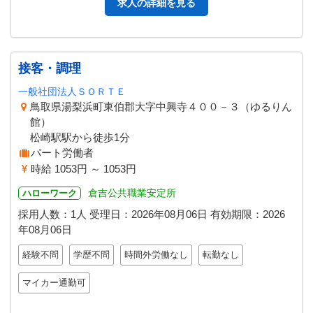
求人の詳細を見る
接客・調理
一般社団法人ＳＯＲＴＥ
鳥取県湯梨浜町東伯郡大字中興寺４００－３（ゆるりん
館）
松崎駅駅から徒歩1分
パート労働者
時給 1053円 ～ 1053円
倉吉公共職業安定所
ハローワーク
採用人数：1人
受理日：
2026年08月06日
有効期限：
2026
年08月06日
経験不問
学歴不問
時間外労働なし
転勤なし
マイカー通勤可