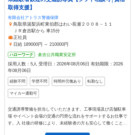
取得支援】
有限会社アトラス警備保障
鳥取県湯梨浜町東伯郡はわい長瀬２００８－１１
ＪＲ倉吉駅から 車15分
正社員
日給 189000円 ～ 210000円
倉吉公共職業安定所
ハローワーク
採用人数：5人
受理日：
2026年08月06日
有効期限：
2026
年08月06日
経験不問
学歴不問
時間外労働あり
転勤なし
マイカー通勤可
交通誘導警備を担当していただきます。工事現場及び店舗駐車
場 やイベント会場の交通の円滑な流れをサポートするお仕事で
す。入 社後の研修により、未経験者の方も安心して働くことが
できます。 ◆車両の誘導や…