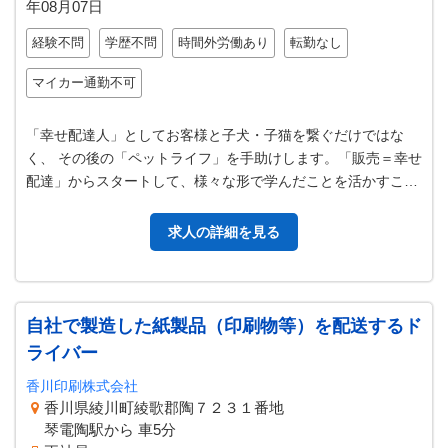
年08月07日
経験不問
学歴不問
時間外労働あり
転勤なし
マイカー通勤不可
「幸せ配達人」としてお客様と子犬・子猫を繋ぐだけではな
く、 その後の「ペットライフ」を手助けします。「販売＝幸せ
配達」からスタートして、様々な形で学んだことを活かすこと
が出来ます。 子犬子猫のお世話…
求人の詳細を見る
自社で製造した紙製品（印刷物等）を配送するド
ライバー
香川印刷株式会社
香川県綾川町綾歌郡陶７２３１番地
琴電陶駅から 車5分