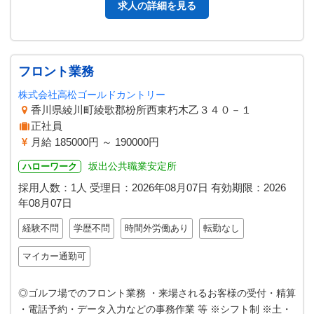
求人の詳細を見る
フロント業務
株式会社高松ゴールドカントリー
香川県綾川町綾歌郡枌所西東朽木乙３４０－１
正社員
月給 185000円 ～ 190000円
坂出公共職業安定所
ハローワーク
採用人数：1人
受理日：
2026年08月07日
有効期限：
2026
年08月07日
経験不問
学歴不問
時間外労働あり
転勤なし
マイカー通勤可
◎ゴルフ場でのフロント業務 ・来場されるお客様の受付・精算
・電話予約・データ入力などの事務作業 等 ※シフト制 ※土・