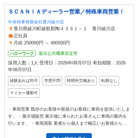
ＳＣＡＮＩＡディーラー営業／特殊車両営業！
中央特車有限会社香川綾川店
香川県綾川町綾歌郡陶４３３１－１ 香川綾川店
正社員
月給 250000円 ～ 400000円
坂出公共職業安定所
ハローワーク
採用人数：1人
受理日：
2026年08月07日
有効期限：
2026
年08月07日
経験あれば尚可
学歴不問
時間外労働あり
転勤なし
マイカー通勤可
・車両営業 既存のお客様や新規のお客様に車両を提供いたしま
す。 ・展示場販売 展示場に来られたお客さんに車両の案内を
行います。 ・車両買取 業者から個人まで幅広いお客様から愛
車を査定し買取いたします…