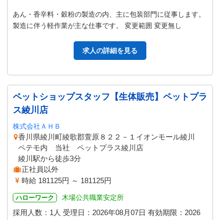
あん・香辛料・穀粉の製造の内、主に包装部門に従事します。
製造に伴う軽作業が主な仕事です。 変更範囲 変更無し
求人の詳細を見る
ペットショップスタッフ【生体販売】ペットプラ
ス綾川店
株式会社ＡＨＢ
香川県綾川町綾歌郡萱原８２２－１イオンモール綾川
ペテモ内 当社 ペットプラス綾川店
綾川駅から徒歩3分
正社員以外
時給 181125円 ～ 181125円
木場公共職業安定所
ハローワーク
採用人数：1人
受理日：
2026年08月07日
有効期限：
2026