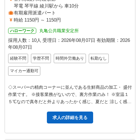
琴電 琴平線 綾川駅から 車10分
有期雇用派遣パート
時給 1150円 ～ 1150円
丸亀公共職業安定所
ハローワーク
採用人数：10人
受理日：
2026年08月07日
有効期限：
2026
年08月07日
経験不問
学歴不問
時間外労働あり
転勤なし
マイカー通勤可
◇スーパーの精肉コーナーに並んである生鮮商品の加工・ 盛付
作業です。 ※接客業務がないので、裏方作業のみ！ ※室温１
５℃なので真冬だと外よりあったかく感じ、夏だと 涼しく感じ
る室温となっています。 …
求人の詳細を見る