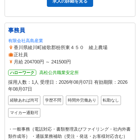
求人の詳細を見る
事務員
有限会社高島産業
香川県綾川町綾歌郡枌所東４５０ 綾上農場
正社員
月給 204700円 ～ 241500円
高松公共職業安定所
ハローワーク
採用人数：1人
受理日：
2026年08月07日
有効期限：
2026
年08月07日
経験あれば尚可
学歴不問
時間外労働あり
転勤なし
マイカー通勤可
・一般事務｛電話対応・書類整理及びファイリング・社内外書
類作成等｝ ・通販業務補助｛受注・発送・お客様対応含む｝