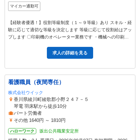
マイカー通勤可
【経験者優遇！】役割等級制度（１～９等級）あり スキル・経
験に応じて適切な等級を決定します 等級に応じて役割給はアッ
プします 〇印刷機のオペレーター業務です ・機械への印刷用
紙の補給・印刷物の抜き取…
求人の詳細を見る
看護職員（夜間専任）
株式会社ウイック
香川県綾川町綾歌郡小野２４７－５
琴電 羽床駅から徒歩10分
パート労働者
その他 1640円 ～ 1810円
坂出公共職業安定所
ハローワーク