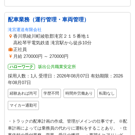
配車業務（運行管理・車両管理）
滝宮運送有限会社
香川県綾川町綾歌郡滝宮２１５番地１
高松琴平電気鉄道 滝宮駅から徒歩10分
正社員
月給 270000円 ～ 270000円
坂出公共職業安定所
ハローワーク
採用人数：1人
受理日：
2026年08月07日
有効期限：
2026
年08月07日
経験あれば尚可
学歴不問
時間外労働あり
転勤なし
マイカー通勤可
・トラックの配車計画の作成、管理がメインの仕事です。 ※配
車計画によっては乗務員の代わりに運転をすることあり。 ・仕