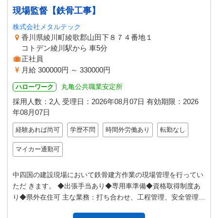
現場監督【鉄骨工事】
株式会社メタルテック
香川県綾川町綾歌郡山田下８７４番地１
コトデン綾川駅から 車5分
正社員
月給 300000円 ～ 330000円
丸亀公共職業安定所
ハローワーク
採用人数：2人
受理日：
2026年08月07日
有効期限：
2026
年08月07日
経験あれば尚可
学歴不問
時間外労働あり
転勤なし
マイカー通勤可
中四国の建設現場において鉄骨建方作業の現場管理を行ってい
ただ きます。 ◆出張手当あり◆専用車準備◆資格取得制度あ
り◆県外在住可 主な業務：打ち合わせ、工程管理、安全管理、
品質管理、予算管理 ※四国…