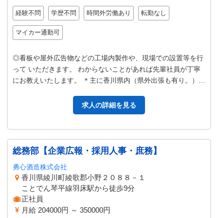
経験不問
学歴不問
時間外労働あり
転勤なし
マイカー通勤可
◎看板や屋外広告物などの工場内製作や、現場での設置等を行
って いただきます。 わからないことがあれば先輩社員が丁寧
にお教えいたします。 ＊主に香川県内（県外出張も有り。）
＊社用車使用（普通車・トラ…
求人の詳細を見る
総務部【企業広報・採用人事・庶務】
勇心酒造株式会社
香川県綾川町綾歌郡小野２０８８－１
ことでん琴平線羽床駅から徒歩9分
正社員
月給 204000円 ～ 350000円