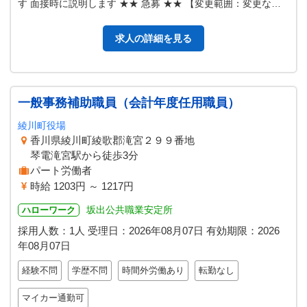
す 面接時に説明します ★★ 急募 ★★ 【変更範囲：変更な
し】
求人の詳細を見る
一般事務補助職員（会計年度任用職員）
綾川町役場
香川県綾川町綾歌郡滝宮２９９番地
琴電滝宮駅から徒歩3分
パート労働者
時給 1203円 ～ 1217円
坂出公共職業安定所
ハローワーク
採用人数：1人
受理日：
2026年08月07日
有効期限：
2026
年08月07日
経験不問
学歴不問
時間外労働あり
転勤なし
マイカー通勤可