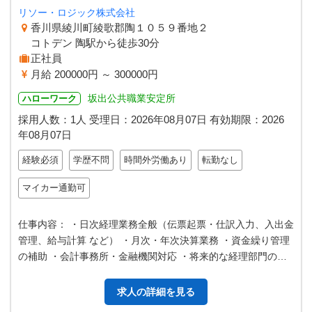
リソー・ロジック株式会社
香川県綾川町綾歌郡陶１０５９番地２
コトデン 陶駅から徒歩30分
正社員
月給 200000円 ～ 300000円
坂出公共職業安定所
ハローワーク
採用人数：1人
受理日：
2026年08月07日
有効期限：
2026
年08月07日
経験必須
学歴不問
時間外労働あり
転勤なし
マイカー通勤可
仕事内容： ・日次経理業務全般（伝票起票・仕訳入力、入出金
管理、給与計算 など） ・月次・年次決算業務 ・資金繰り管理
の補助 ・会計事務所・金融機関対応 ・将来的な経理部門のマ
ネジメント 【変更範囲…
求人の詳細を見る