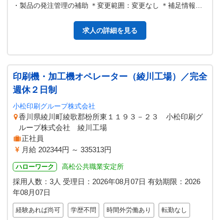
・製品の発注管理の補助 ＊変更範囲：変更なし ＊補足情報あ
り（連絡先）
求人の詳細を見る
印刷機・加工機オペレーター（綾川工場）／完全
週休２日制
小松印刷グループ株式会社
香川県綾川町綾歌郡枌所東１１９３－２３ 小松印刷グ
ループ株式会社 綾川工場
正社員
月給 202344円 ～ 335313円
高松公共職業安定所
ハローワーク
採用人数：3人
受理日：
2026年08月07日
有効期限：
2026
年08月07日
経験あれば尚可
学歴不問
時間外労働あり
転勤なし