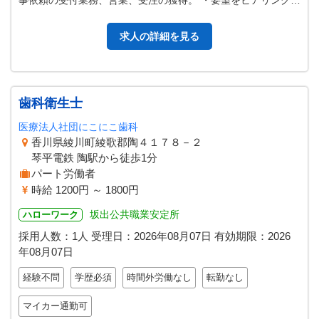
事依頼の受付業務、営業、受注の獲得。 ・要望をヒアリングし
て、最適な物流ルートやコ…
求人の詳細を見る
歯科衛生士
医療法人社団にこにこ歯科
香川県綾川町綾歌郡陶４１７８－２
琴平電鉄 陶駅から徒歩1分
パート労働者
時給 1200円 ～ 1800円
坂出公共職業安定所
ハローワーク
採用人数：1人
受理日：
2026年08月07日
有効期限：
2026
年08月07日
経験不問
学歴必須
時間外労働なし
転勤なし
マイカー通勤可