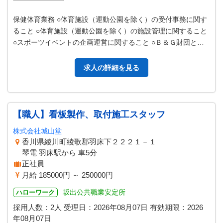
保健体育業務 ○体育施設（運動公園を除く）の受付事務に関す
ること ○体育施設（運動公園を除く）の施設管理に関すること
○スポーツイベントの企画運営に関すること ○Ｂ＆Ｇ財団との
連絡調整及びにＢ＆Ｇ財…
求人の詳細を見る
【職人】看板製作、取付施工スタッフ
株式会社城山堂
香川県綾川町綾歌郡羽床下２２２１－１
琴電 羽床駅から 車5分
正社員
月給 185000円 ～ 250000円
坂出公共職業安定所
ハローワーク
採用人数：2人
受理日：
2026年08月07日
有効期限：
2026
年08月07日