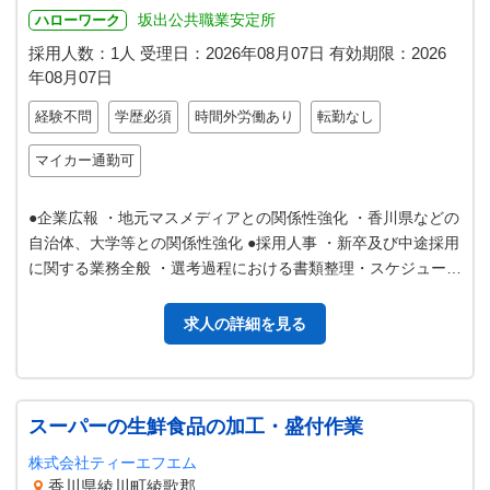
坂出公共職業安定所
ハローワーク
採用人数：1人
受理日：
2026年08月07日
有効期限：
2026
年08月07日
経験不問
学歴必須
時間外労働あり
転勤なし
マイカー通勤可
●企業広報 ・地元マスメディアとの関係性強化 ・香川県などの
自治体、大学等との関係性強化 ●採用人事 ・新卒及び中途採用
に関する業務全般 ・選考過程における書類整理・スケジュール
調整など ・採用情報…
求人の詳細を見る
スーパーの生鮮食品の加工・盛付作業
株式会社ティーエフエム
香川県綾川町綾歌郡