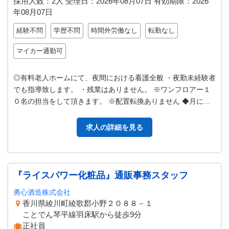
採用人数：2人
受理日：
2026年08月07日
有効期限：
2026
年08月07日
経験不問
学歴不問
時間外労働なし
転勤なし
マイカー通勤可
◎有料老人ホームにて、夜間における看護全般 ・夜勤未経験者
でも指導致します。 ・残業はありません。 ※ワンフロアー１
０名の担当をして頂きます。 ※配置転換ありません ◆月に２
～３日程度の勤務でも相談…
求人の詳細を見る
『ライスパワー化粧品』通販事務スタッフ
勇心酒造株式会社
香川県綾川町綾歌郡小野２０８８－１
ことでん琴平線羽床駅から徒歩9分
正社員