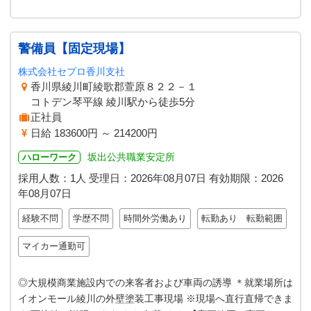
警備員【固定現場】
株式会社セプロ香川支社
香川県綾川町綾歌郡萱原８２２－１
コトデン琴平線 綾川駅から徒歩5分
正社員
日給 183600円 ～ 214200円
坂出公共職業安定所
ハローワーク
採用人数：1人
受理日：
2026年08月07日
有効期限：
2026
年08月07日
経験不問
学歴不問
時間外労働あり
転勤あり 転勤範囲
マイカー通勤可
◎大規模商業施設内での来客者および車両の誘導 ＊就業場所は
イオンモール綾川の外壁塗装工事現場 ※現場へ直行直帰できま