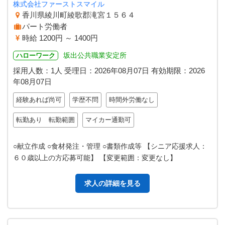
株式会社ファーストスマイル
香川県綾川町綾歌郡滝宮１５６４
パート労働者
時給 1200円 ～ 1400円
坂出公共職業安定所
ハローワーク
採用人数：1人
受理日：
2026年08月07日
有効期限：
2026
年08月07日
経験あれば尚可
学歴不問
時間外労働なし
転勤あり 転勤範囲
マイカー通勤可
○献立作成 ○食材発注・管理 ○書類作成等 【シニア応援求人：
６０歳以上の方応募可能】 【変更範囲：変更なし】
求人の詳細を見る