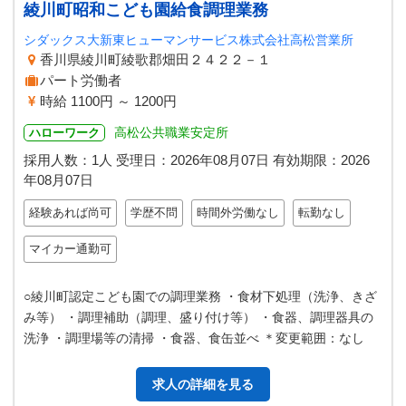
綾川町昭和こども園給食調理業務
シダックス大新東ヒューマンサービス株式会社高松営業所
香川県綾川町綾歌郡畑田２４２２－１
パート労働者
時給 1100円 ～ 1200円
高松公共職業安定所
ハローワーク
採用人数：1人
受理日：
2026年08月07日
有効期限：
2026
年08月07日
経験あれば尚可
学歴不問
時間外労働なし
転勤なし
マイカー通勤可
○綾川町認定こども園での調理業務 ・食材下処理（洗浄、きざ
み等） ・調理補助（調理、盛り付け等） ・食器、調理器具の
洗浄 ・調理場等の清掃 ・食器、食缶並べ ＊変更範囲：なし
求人の詳細を見る