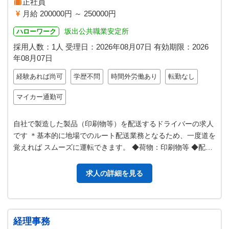
正社員
月給 200000円 ～ 250000円
坂出公共職業安定所
ハローワーク
採用人数：1人
受理日：
2026年08月07日
有効期限：
2026
年08月07日
経験あれば尚可
学歴不問
時間外労働あり
転勤なし
マイカー通勤可
自社で製造した製品（印刷物等）を配送するドライバーの求人
です ＊基本的に地場でのルート配送業務となるため、一度道を
覚えれば スムーズに運転できます。 ◆荷物：印刷物等 ◆配送
先：取引先 ◆車種・サイ…
求人の詳細を見る
経理事務