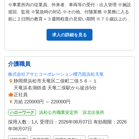
※事業所内の従業員、外来者、車両等の受付・出入管理 ※施設
巡回、監視 ※緊急時の対応 ※その他、付随業務 ※業務に入る
前に２日間の教育＋３週間程度の見習い期間 ※７０歳以上の方
の応募も歓迎します ※…
求人の詳細を見る
介護職員
株式会社アサヒコーポレーション櫻乃苑浜松天竜
静岡県浜松市天竜区二俣町二俣５６－１
天竜浜名湖鉄道 天竜二俣駅から徒歩5分
正社員
月給 220000円 ～ 220000円
浜松公共職業安定所 浜北出張所
ハローワーク
採用人数：1人
受理日：
2026年08月07日
有効期限：
2026
年08月07日