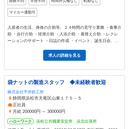
経験不問
学歴不問
時間外労働なし
転勤なし
マイカー通勤可
入居者の生活、身体の介助等、２４時間の見守り業務 ・食事介
助 ・歩行介助 ・排泄介助 ・入浴介助 ・着替え介助 ・レクレ
ーションのサポート ・日誌の作成 ・イベント、誕生日会、お
花見の企画 ・その他…
求人の詳細を見る
袋ナットの製造スタッフ ◆未経験者歓迎
株式会社平井鉄工所
静岡県浜松市天竜区山東１７５－５
正社員
月給 200000円 ～ 300000円
浜松公共職業安定所 浜北出張所
ハローワーク