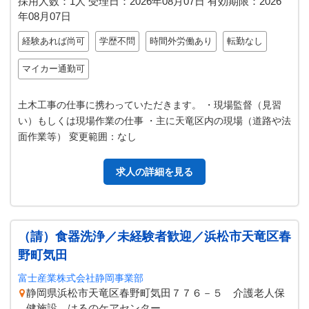
採用人数：1人
受理日：
2026年08月07日
有効期限：
2026
年08月07日
経験あれば尚可
学歴不問
時間外労働あり
転勤なし
マイカー通勤可
土木工事の仕事に携わっていただきます。 ・現場監督（見習
い）もしくは現場作業の仕事 ・主に天竜区内の現場（道路や法
面作業等） 変更範囲：なし
求人の詳細を見る
（請）食器洗浄／未経験者歓迎／浜松市天竜区春
野町気田
富士産業株式会社静岡事業部
静岡県浜松市天竜区春野町気田７７６－５ 介護老人保
健施設 はるのケアセンター