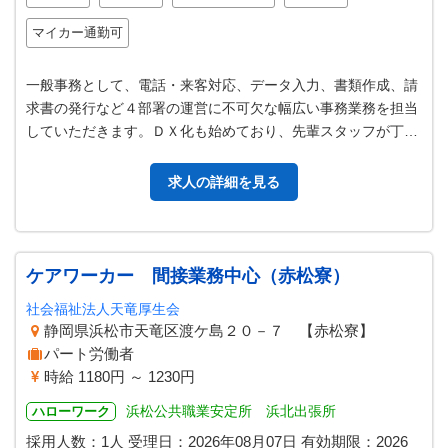
マイカー通勤可
一般事務として、電話・来客対応、データ入力、書類作成、請
求書の発行など４部署の運営に不可欠な幅広い事務業務を担当
していただきます。ＤＸ化も始めており、先輩スタッフが丁寧
にサポートするので初めての仕事…
求人の詳細を見る
ケアワーカー 間接業務中心（赤松寮）
社会福祉法人天竜厚生会
静岡県浜松市天竜区渡ケ島２０－７ 【赤松寮】
パート労働者
時給 1180円 ～ 1230円
浜松公共職業安定所 浜北出張所
ハローワーク
採用人数：1人
受理日：
2026年08月07日
有効期限：
2026