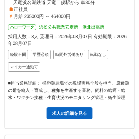
天竜浜名湖鉄道 天竜二俣駅から 車30分
正社員
月給 235000円 ～ 464000円
浜松公共職業安定所 浜北出張所
ハローワーク
採用人数：3人
受理日：
2026年08月07日
有効期限：
2026
年08月07日
経験不問
学歴必須
時間外労働あり
転勤なし
マイカー通勤可
■担当業務詳細： 採卵鶏農場での現場実務全般を担当。原種鶏
の雛を輸入・育成し、種卵を生産する業務。飼料の給餌・給
水・ワクチン接種・生育状況のモニタリング管理・衛生管理
等。また農場での作業に加え、必要…
求人の詳細を見る