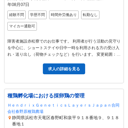
年08月07日
経験不問
学歴不問
時間外労働あり
転勤なし
マイカー通勤可
障害者施設赤松寮でのお仕事です。 利用者が行う活動の見守り
を中心に、ショートステイや日中一時を利用される方の受け入
れ・送り出し（荷物チェックなど）を行います。 変更範囲：な
し ＃マザーズ
求人の詳細を見る
種鶏孵化場における採卵鶏の管理
ＨｅｎｄｒｉｘＧｅｎｅｔｉｃｓＬａｙｅｒｓＪａｐａｎ合同
会社春野原種鶏農場
静岡県浜松市天竜区春野町和泉平９１８番地９、９１８
番地１