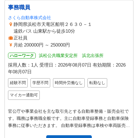
事務職員
さくら自動車株式会社
静岡県浜松市天竜区船明２６３０－１
遠鉄バス 山東駅から徒歩10分
正社員
月給 200000円 ～ 250000円
浜松公共職業安定所 浜北出張所
ハローワーク
採用人数：1人
受理日：
2026年08月07日
有効期限：
2026
年08月07日
経験不問
学歴不問
時間外労働なし
転勤なし
マイカー通勤可
官公庁や事業会社を主な取引先とする自動車整備・販売会社で
す。職務は事務職全般です。主に自動車登録事務と自動車保険
事務に従事いただきます。 自動車登録事務は車検や車両販売等
で書類を作成し、車検証を新規…