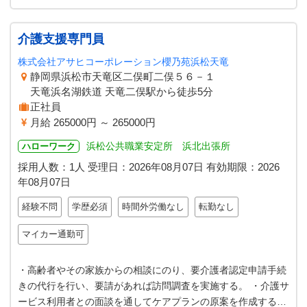
介護支援専門員
株式会社アサヒコーポレーション櫻乃苑浜松天竜
静岡県浜松市天竜区二俣町二俣５６－１
天竜浜名湖鉄道 天竜二俣駅から徒歩5分
正社員
月給 265000円 ～ 265000円
浜松公共職業安定所 浜北出張所
ハローワーク
採用人数：1人
受理日：
2026年08月07日
有効期限：
2026
年08月07日
経験不問
学歴必須
時間外労働なし
転勤なし
マイカー通勤可
・高齢者やその家族からの相談にのり、要介護者認定申請手続
きの代行を行い、要請があれば訪問調査を実施する。 ・介護サ
ービス利用者との面談を通してケアプランの原案を作成する。