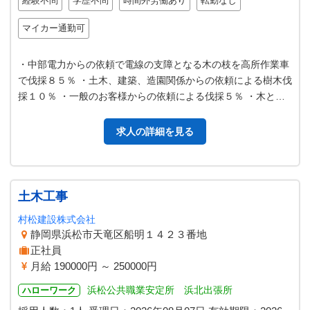
経験不問
学歴不問
時間外労働あり
転勤なし
マイカー通勤可
・中部電力からの依頼で電線の支障となる木の枝を高所作業車
で伐採８５％ ・土木、建築、造園関係からの依頼による樹木伐
採１０％ ・一般のお客様からの依頼による伐採５％ ・木と電
線がある限り景気に左右さ…
求人の詳細を見る
土木工事
村松建設株式会社
静岡県浜松市天竜区船明１４２３番地
正社員
月給 190000円 ～ 250000円
浜松公共職業安定所 浜北出張所
ハローワーク