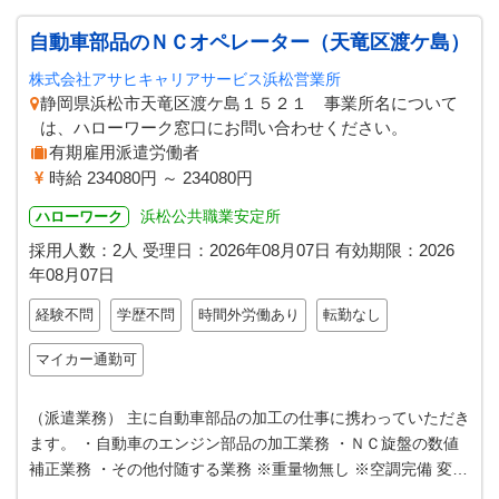
自動車部品のＮＣオペレーター（天竜区渡ケ島）
株式会社アサヒキャリアサービス浜松営業所
静岡県浜松市天竜区渡ケ島１５２１ 事業所名について
は、ハローワーク窓口にお問い合わせください。
有期雇用派遣労働者
時給 234080円 ～ 234080円
浜松公共職業安定所
ハローワーク
採用人数：2人
受理日：
2026年08月07日
有効期限：
2026
年08月07日
経験不問
学歴不問
時間外労働あり
転勤なし
マイカー通勤可
（派遣業務） 主に自動車部品の加工の仕事に携わっていただき
ます。 ・自動車のエンジン部品の加工業務 ・ＮＣ旋盤の数値
補正業務 ・その他付随する業務 ※重量物無し ※空調完備 変更
範囲：変更なし