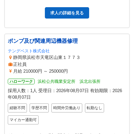
・ケアプランの原案をもとに…
求人の詳細を見る
ポンプ及び関連周辺機器修理
テングベスト株式会社
静岡県浜松市天竜区山東１７７３
正社員
月給 210000円 ～ 250000円
浜松公共職業安定所 浜北出張所
ハローワーク
採用人数：1人
受理日：
2026年08月07日
有効期限：
2026
年08月07日
経験不問
学歴不問
時間外労働あり
転勤なし
マイカー通勤可