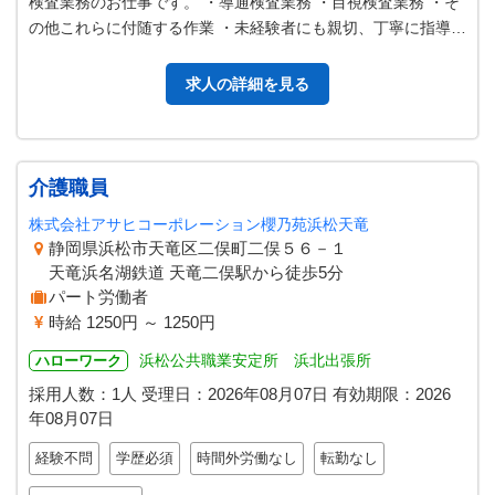
検査業務のお仕事です。 ・導通検査業務 ・目視検査業務 ・そ
の他これらに付随する作業 ・未経験者にも親切、丁寧に指導致
しますのでご安心下さい。…
求人の詳細を見る
介護職員
株式会社アサヒコーポレーション櫻乃苑浜松天竜
静岡県浜松市天竜区二俣町二俣５６－１
天竜浜名湖鉄道 天竜二俣駅から徒歩5分
パート労働者
時給 1250円 ～ 1250円
浜松公共職業安定所 浜北出張所
ハローワーク
採用人数：1人
受理日：
2026年08月07日
有効期限：
2026
年08月07日
経験不問
学歴必須
時間外労働なし
転勤なし