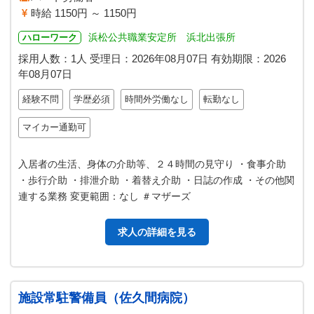
時給 1150円 ～ 1150円
浜松公共職業安定所 浜北出張所
ハローワーク
採用人数：1人
受理日：
2026年08月07日
有効期限：
2026
年08月07日
経験不問
学歴必須
時間外労働なし
転勤なし
マイカー通勤可
入居者の生活、身体の介助等、２４時間の見守り ・食事介助
・歩行介助 ・排泄介助 ・着替え介助 ・日誌の作成 ・その他関
連する業務 変更範囲：なし ＃マザーズ
求人の詳細を見る
施設常駐警備員（佐久間病院）