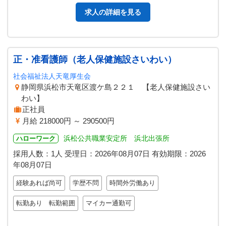
求人の詳細を見る
正・准看護師（老人保健施設さいわい）
社会福祉法人天竜厚生会
静岡県浜松市天竜区渡ケ島２２１ 【老人保健施設さい
わい】
正社員
月給 218000円 ～ 290500円
浜松公共職業安定所 浜北出張所
ハローワーク
採用人数：1人
受理日：
2026年08月07日
有効期限：
2026
年08月07日
経験あれば尚可
学歴不問
時間外労働あり
転勤あり 転勤範囲
マイカー通勤可