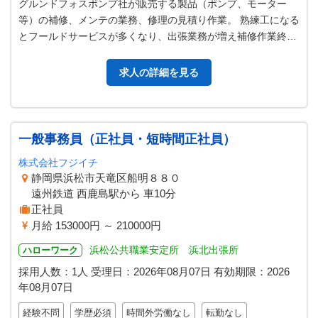
グルンドフォスポンプ社が販売する製品（ポンプ、モーター
等）の補修、メンテの業務、修理の見積り作業。 熟練工になる
とフールドサービスが多くなり、出張業務が増え補修作業終了
後に報告書を作成する業務があり…
求人の詳細を見る
一般事務員（正社員・短時間正社員）
株式会社フジイチ
静岡県浜松市天竜区船明８８０
遠州鉄道 西鹿島駅から 車10分
正社員
月給 153000円 ～ 210000円
浜松公共職業安定所 浜北出張所
ハローワーク
採用人数：1人
受理日：
2026年08月07日
有効期限：
2026
年08月07日
経験不問
学歴必須
時間外労働なし
転勤なし