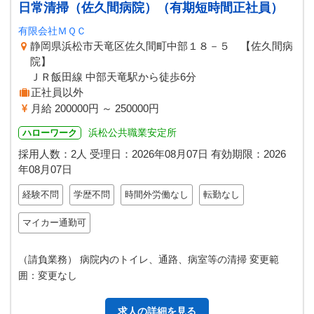
日常清掃（佐久間病院）（有期短時間正社員）
有限会社ＭＱＣ
静岡県浜松市天竜区佐久間町中部１８－５ 【佐久間病
院】
ＪＲ飯田線 中部天竜駅から徒歩6分
正社員以外
月給 200000円 ～ 250000円
浜松公共職業安定所
ハローワーク
採用人数：2人
受理日：
2026年08月07日
有効期限：
2026
年08月07日
経験不問
学歴不問
時間外労働なし
転勤なし
マイカー通勤可
（請負業務） 病院内のトイレ、通路、病室等の清掃 変更範
囲：変更なし
求人の詳細を見る