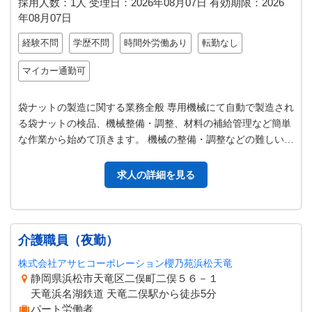
採用人数：1人
受理日：
2026年08月07日
有効期限：
2026
年08月07日
経験不問
学歴不問
時間外労働あり
転勤なし
マイカー通勤可
袋ナットの製造に関する業務全般 専用機械にて自動で製造され
る袋ナットの検品、機械整備・調整、材料の補給管理など簡単
な作業から始めて頂きます。 機械の整備・調整などの難しい部
分は責任者が行います。 徐…
求人の詳細を見る
介護職員（夜勤）
株式会社アサヒコーポレーション櫻乃苑浜松天竜
静岡県浜松市天竜区二俣町二俣５６－１
天竜浜名湖鉄道 天竜二俣駅から徒歩5分
パート労働者