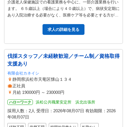
介護老人保健施設での看護業務を中心に、一部介護業務を行い
ます。 ６５歳以上（場合により４０歳以上）で、病状安定期に
あり入院治療する必要がなく、医療ケア等を必要とする方が入
所しています。 施設サービス…
求人の詳細を見る
伐採スタッフ／未経験歓迎／チーム制／資格取得
支援あり
有限会社カネイシ
静岡県浜松市天竜区懐山１３４
正社員
月給 190000円 ～ 230000円
浜松公共職業安定所 浜北出張所
ハローワーク
採用人数：2人
受理日：
2026年08月07日
有効期限：
2026
年08月07日