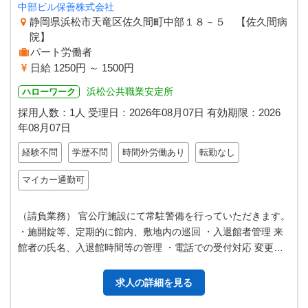
中部ビル保善株式会社
静岡県浜松市天竜区佐久間町中部１８－５ 【佐久間病
院】
パート労働者
日給 1250円 ～ 1500円
浜松公共職業安定所
ハローワーク
採用人数：1人
受理日：
2026年08月07日
有効期限：
2026
年08月07日
経験不問
学歴不問
時間外労働あり
転勤なし
マイカー通勤可
（請負業務） 官公庁施設にて常駐警備を行っていただきます。
・施開錠等、定期的に館内、敷地内の巡回 ・入退館者管理 来
館者の氏名、入退館時間等の管理 ・電話での受付対応 変更範
囲：変更なし
求人の詳細を見る