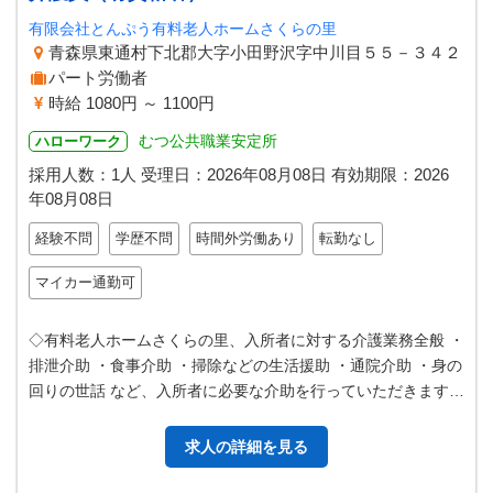
有限会社とんぷう有料老人ホームさくらの里
青森県東通村下北郡大字小田野沢字中川目５５－３４２
パート労働者
時給 1080円 ～ 1100円
むつ公共職業安定所
ハローワーク
採用人数：1人
受理日：
2026年08月08日
有効期限：
2026
年08月08日
経験不問
学歴不問
時間外労働あり
転勤なし
マイカー通勤可
◇有料老人ホームさくらの里、入所者に対する介護業務全般 ・
排泄介助 ・食事介助 ・掃除などの生活援助 ・通院介助 ・身の
回りの世話 など、入所者に必要な介助を行っていただきます。
変更範囲：変更なし
求人の詳細を見る