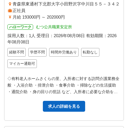
青森県東通村下北郡大字小田野沢字中川目５５－３４２
正社員
月給 193000円 ～ 202000円
むつ公共職業安定所
ハローワーク
採用人数：1人
受理日：
2026年08月08日
有効期限：
2026
年08月08日
経験不問
学歴不問
時間外労働あり
転勤なし
マイカー通勤可
◇有料老人ホームさくらの里、入所者に対する訪問介護業務全
般 ・入浴介助 ・排泄介助 ・食事介助 ・掃除などの生活援助
・通院介助 ・身の回りの世話 など、入所者に必要な介助を行
っていただきます。 変…
求人の詳細を見る