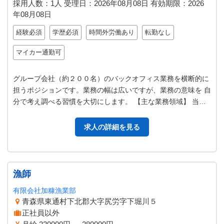
採用人数：1人
受理日：
2026年08月08日
有効期限：
2026
年08月08日
経験必須
学歴必須
時間外労働あり
転勤なし
マイカー通勤可
グループ会社（約２００名）のバックオフィス業務を横断的に
担うポジションです。業務の幅は広いですが、業務の意味を 自
分で考え調べる習慣を大切にします。 【主な業務領域】 当社
およびグループ会社の財務…
求人の詳細を見る
漁師
有限会社加糠漁業部
青森県東通村下北郡大字尻労字下堀川５
正社員以外