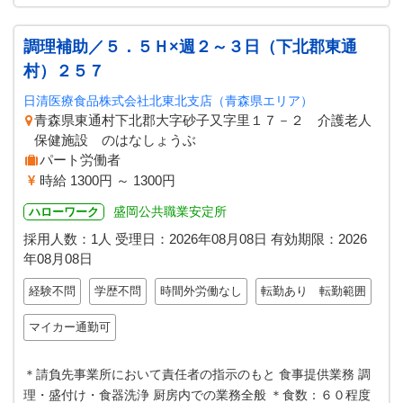
調理補助／５．５Ｈ×週２～３日（下北郡東通
村）２５７
日清医療食品株式会社北東北支店（青森県エリア）
青森県東通村下北郡大字砂子又字里１７－２ 介護老人
保健施設 のはなしょうぶ
パート労働者
時給 1300円 ～ 1300円
盛岡公共職業安定所
ハローワーク
採用人数：1人
受理日：
2026年08月08日
有効期限：
2026
年08月08日
経験不問
学歴不問
時間外労働なし
転勤あり 転勤範囲
マイカー通勤可
＊請負先事業所において責任者の指示のもと 食事提供業務 調
理・盛付け・食器洗浄 厨房内での業務全般 ＊食数：６０程度