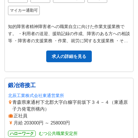
マイカー通勤可
知的障害者精神障害者への職業自立に向けた作業支援業務で
す。 ・利用者の送迎、援助記録の作成、障害のある方への相談
等 ・障害者の支援業務 ・作業、就労に関する支援業務 ・その
他付随する業務 ＊送迎車：…
求人の詳細を見る
鍛冶溶接工
北辰工業株式会社東通営業所
青森県東通村下北郡大字白糠字前坂下３４－４（東通原
子力発電所構内）
正社員
月給 203000円 ～ 258000円
むつ公共職業安定所
ハローワーク