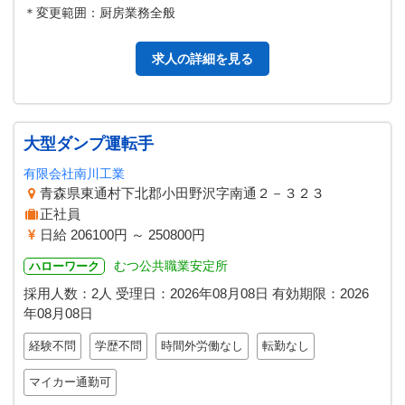
＊変更範囲：厨房業務全般
求人の詳細を見る
大型ダンプ運転手
有限会社南川工業
青森県東通村下北郡小田野沢字南通２－３２３
正社員
日給 206100円 ～ 250800円
むつ公共職業安定所
ハローワーク
採用人数：2人
受理日：
2026年08月08日
有効期限：
2026
年08月08日
経験不問
学歴不問
時間外労働なし
転勤なし
マイカー通勤可