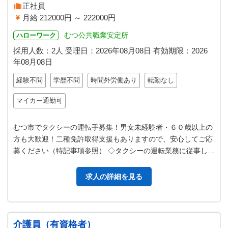
正社員
月給 212000円 ～ 222000円
むつ公共職業安定所
ハローワーク
採用人数：2人
受理日：
2026年08月08日
有効期限：
2026
年08月08日
経験不問
学歴不問
時間外労働あり
転勤なし
マイカー通勤可
むつ市でタクシーの運転手募集！男女未経験者・６０歳以上の
方も大歓迎！二種免許取得支援もありますので、安心してご応
募ください（特記事項参照） ◇タクシーの運転業務に従事して
いただきます ・お客様を乗せ…
求人の詳細を見る
介護員（有資格者）