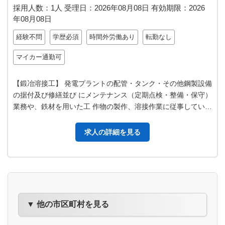
採用人数：1人
受理日：
2026年08月08日
有効期限：
2026
年08月08日
経験不問
学歴必須
時間外労働あり
転勤なし
マイカー通勤可
【鍛冶溶接工】 発電プラントの配管・タンク・その他鋼製設備
の据付及び修繕並び にメンテナンス（定期点検・整備・保守）
業務や、鉄材を用いた工 作物の製作、溶接作業に従事していた
だきます。 ＊各営業所（…
求人の詳細を見る
▼ 他の市区町村を見る