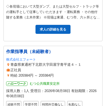
◇各現場において大型ダンプ、または大型セルフ・トラック等
の運転手として従事していただきます ・運転業務 ・その他付
随する業務（土木作業） ※現場は東通、むつ市、六ヶ所となり
ます。 《 急 募 》 変…
求人の詳細を見る
作業指導員（未経験者）
株式会社エフォート
青森県東通村下北郡大字田屋字青平道４－１
正社員
時給 205984円 ～ 205984円
むつ公共職業安定所
ハローワーク
採用人数：1人
受理日：
2026年08月08日
有効期限：
2026
年08月08日
経験不問
学歴不問
時間外労働なし
転勤なし