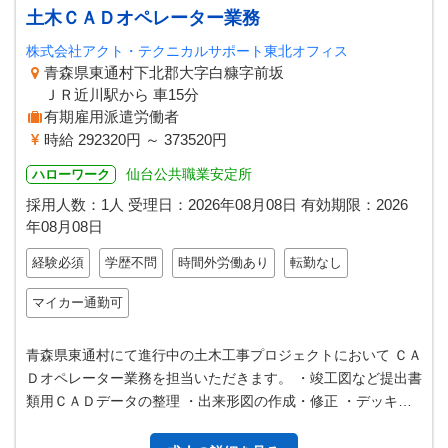
土木ＣＡＤオペレーター業務
株式会社アクト・テクニカルサポート東北オフィス
青森県東通村下北郡大字白糠字前坂
ＪＲ近川駅から 車15分
有期雇用派遣労働者
時給 292320円 ～ 373520円
仙台公共職業安定所
ハローワーク
採用人数：1人
受理日：
2026年08月08日
有効期限：
2026
年08月08日
経験必須
学歴不問
時間外労働あり
転勤なし
マイカー通勤可
青森県東通村にて進行中の土木工事プロジェクトにおいて ＣＡ
Ｄオペレーター業務を担当いただきます。 ・竣工図など提出書
類用ＣＡＤデータの整理 ・出来形図の作成・修正 ・デッキレ
イアウトなど施工検討図の…