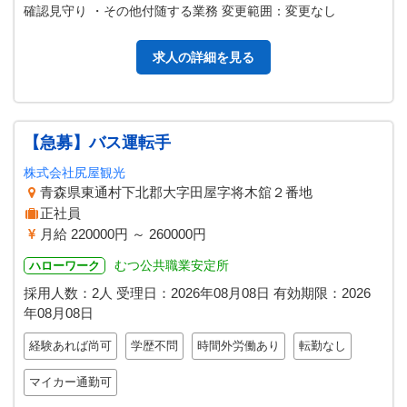
確認見守り ・その他付随する業務 変更範囲：変更なし
求人の詳細を見る
【急募】バス運転手
株式会社尻屋観光
青森県東通村下北郡大字田屋字将木舘２番地
正社員
月給 220000円 ～ 260000円
むつ公共職業安定所
ハローワーク
採用人数：2人
受理日：
2026年08月08日
有効期限：
2026
年08月08日
経験あれば尚可
学歴不問
時間外労働あり
転勤なし
マイカー通勤可