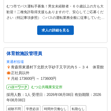
むつ市でバス運転手募集！男女未経験者・６０歳以上の方も大
歓迎！二種免許取得支援もありますので、安心してご応募くだ
さい（特記事項参照） ◇バスの運転業務全般に従事していただ
きます。 ・貸切バス（県外へ…
求人の詳細を見る
体育館施設管理員
東通村役場
青森県東通村下北郡大字砂子又字沢内５－３４ 体育館
正社員以外
月給 173600円 ～ 173600円
むつ公共職業安定所
ハローワーク
採用人数：1人
受理日：
2026年08月08日
有効期限：
2026
年08月08日
経験不問
学歴必須
時間外労働なし
転勤なし