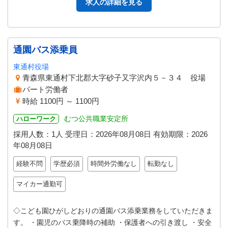
求人の詳細を見る
通園バス添乗員
東通村役場
青森県東通村下北郡大字砂子又字沢内５－３４ 役場
パート労働者
時給 1100円 ～ 1100円
むつ公共職業安定所
ハローワーク
採用人数：1人
受理日：
2026年08月08日
有効期限：
2026
年08月08日
経験不問
学歴必須
時間外労働なし
転勤なし
マイカー通勤可
◇こども園ひがしどおりの通園バス添乗業務をしていただきま
す。 ・園児のバス乗降時の補助 ・保護者への引き渡し ・安全