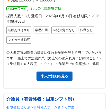
月給 220000円 ～ 280000円
むつ公共職業安定所
ハローワーク
採用人数：3人
受理日：
2026年08月08日
有効期限：
2026
年08月08日
経験あれば尚可
学歴不問
時間外労働なし
転勤なし
マイカー通勤可
◇大型定置網漁業の操業に係わる作業全般を担当していただき
ます ・船上での魚獲作業（海上での網入れおよび網おこし等）
（乗組員１０人程度、１９ｔ） ・作業所での魚網洗い、修理
・その他付随する業務 ＊…
求人の詳細を見る
介護員（有資格者：固定シフト制）
有限会社とんぷう有料老人ホームさくらの里