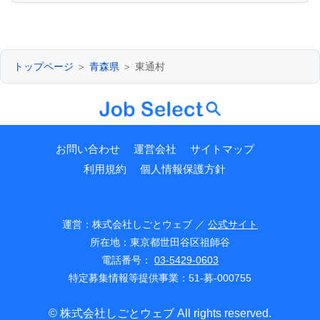
トップページ
＞
青森県
＞ 東通村
お問い合わせ
運営会社
サイトマップ
利用規約
個人情報保護方針
運営：株式会社しごとウェブ ／
公式サイト
所在地：東京都世田谷区祖師谷
電話番号：
03-5429-0603
特定募集情報等提供事業：51-募-000755
© 株式会社しごとウェブ All rights reserved.