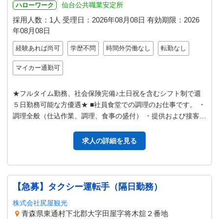
仙台公共職業安定所
ハローワーク
採用人数：1人
受理日：
2026年08月08日
有効期限：
2026
年08月08日
経験あれば尚可
学歴不問
時間外労働なし
転勤なし
マイカー通勤可
★フルタイム勤務、社会保険完備♪土日祝を含むシフト制で週
５日勤務可能な方優遇★ ■社員食堂での調理のお仕事です。 ・
調理全般（仕込作業、調理、食事の盛付） ・提供および接客
・洗浄作業 など 仕事内…
求人の詳細を見る
【急募】タクシー運転手（隔日勤務）
株式会社尻屋観光
青森県東通村下北郡大字田屋字将木舘２番地