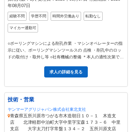
年08月07日
経験不問
学歴不問
時間外労働あり
転勤なし
マイカー通勤可
○ボーリングマシンによる削孔作業 ・マシンオペレーターの指
示に従い、ボーリングマシンツールスの 点検 ・削孔中のロッ
ドの取付け・取外し等 ○社有機械の整備 ＊本人の適性次第でマ
シンオペレーター又は現…
求人の詳細を見る
技術・営業
ヤンマーアグリジャパン株式会社東北支社
青森県五所川原市つがる市木造朝日１０－１ 木造支
店 北津軽郡中泊町大字中里字宝森１７３－６ 中里
支店 大字太刀打字常盤１３４－２ 五所川原支店