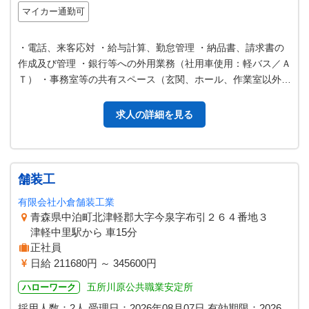
マイカー通勤可
・電話、来客応対 ・給与計算、勤怠管理 ・納品書、請求書の
作成及び管理 ・銀行等への外用業務（社用車使用：軽バス／Ａ
Ｔ） ・事務室等の共有スペース（玄関、ホール、作業室以外）
の片付 け、清掃等 ＊業…
求人の詳細を見る
舗装工
有限会社小倉舗装工業
青森県中泊町北津軽郡大字今泉字布引２６４番地３
津軽中里駅から 車15分
正社員
日給 211680円 ～ 345600円
五所川原公共職業安定所
ハローワーク
採用人数：2人
受理日：
2026年08月07日
有効期限：
2026