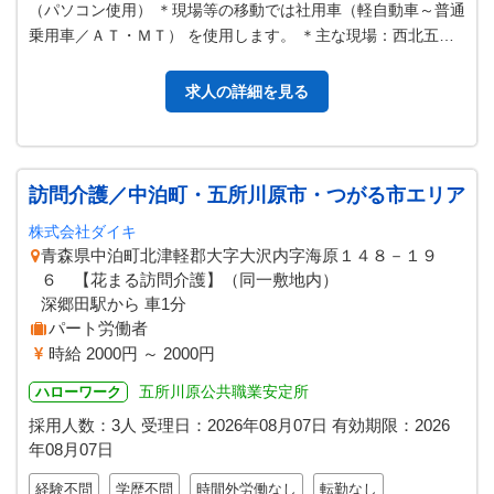
（パソコン使用） ＊現場等の移動では社用車（軽自動車～普通
乗用車／ＡＴ・ＭＴ） を使用します。 ＊主な現場：西北五地
域 （仙台市へ出張の可能…
求人の詳細を見る
訪問介護／中泊町・五所川原市・つがる市エリア
株式会社ダイキ
青森県中泊町北津軽郡大字大沢内字海原１４８－１９
６ 【花まる訪問介護】（同一敷地内）
深郷田駅から 車1分
パート労働者
時給 2000円 ～ 2000円
五所川原公共職業安定所
ハローワーク
採用人数：3人
受理日：
2026年08月07日
有効期限：
2026
年08月07日
経験不問
学歴不問
時間外労働なし
転勤なし