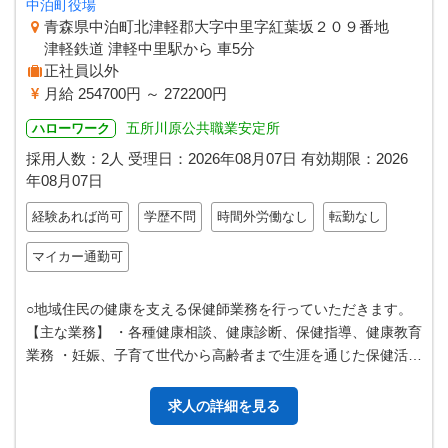
中泊町役場
青森県中泊町北津軽郡大字中里字紅葉坂２０９番地
津軽鉄道 津軽中里駅から 車5分
正社員以外
月給 254700円 ～ 272200円
五所川原公共職業安定所
ハローワーク
採用人数：2人
受理日：
2026年08月07日
有効期限：
2026
年08月07日
経験あれば尚可
学歴不問
時間外労働なし
転勤なし
マイカー通勤可
○地域住民の健康を支える保健師業務を行っていただきます。
【主な業務】 ・各種健康相談、健康診断、保健指導、健康教育
業務 ・妊娠、子育て世代から高齢者まで生涯を通じた保健活動
・その他、町の健康づく…
求人の詳細を見る