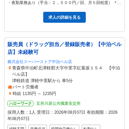
・夜勤業務あり（手当：２，５００円／回、月５回程度） ＊通
院介助では、法人車（普通ワ…
求人の詳細を見る
販売員（ドラッグ担当／登録販売者）【中泊ベル
店】未経験可
株式会社スーパーストア中泊ベル店
青森県中泊町北津軽郡大字中里字紅葉坂１５４ 【中泊
ベル店】
津軽鉄道 津軽中里駅から 車5分
パート労働者
時給 1135円 ～ 1235円
五所川原公共職業安定所
ハローワーク
採用人数：1人
受理日：
2026年08月07日
有効期限：
2026
年08月07日
経験不問
学歴必須
時間外労働なし
転勤なし