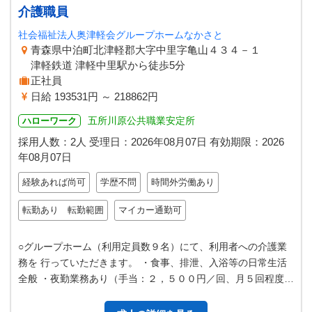
介護職員
社会福祉法人奥津軽会グループホームなかさと
青森県中泊町北津軽郡大字中里字亀山４３４－１
津軽鉄道 津軽中里駅から徒歩5分
正社員
日給 193531円 ～ 218862円
五所川原公共職業安定所
ハローワーク
採用人数：2人
受理日：
2026年08月07日
有効期限：
2026
年08月07日
経験あれば尚可
学歴不問
時間外労働あり
転勤あり 転勤範囲
マイカー通勤可
○グループホーム（利用定員数９名）にて、利用者への介護業
務を 行っていただきます。 ・食事、排泄、入浴等の日常生活
全般 ・夜勤業務あり（手当：２，５００円／回、月５回程度）
＊通院介助では、法人車（…