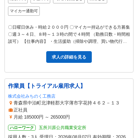
マイカー通勤可
〇日曜日休み・時給２０００円 〇マイカー持込ができる方募集
〇週３～４日、８時～１３時の間で４時間 （勤務日数・時間相
談可） 【仕事内容】 ・生活援助（掃除や調理、買い物代行な
ど） ・身体介護（食事…
求人の詳細を見る
作業員【トライアル雇用求人】
株式会社みちのく工務店
青森県中泊町北津軽郡大字薄市字花持４６２－１３
正社員
月給 185000円 ～ 265000円
五所川原公共職業安定所
ハローワーク
採用人数：3人
受理日：
2026年08月07日
有効期限：
2026