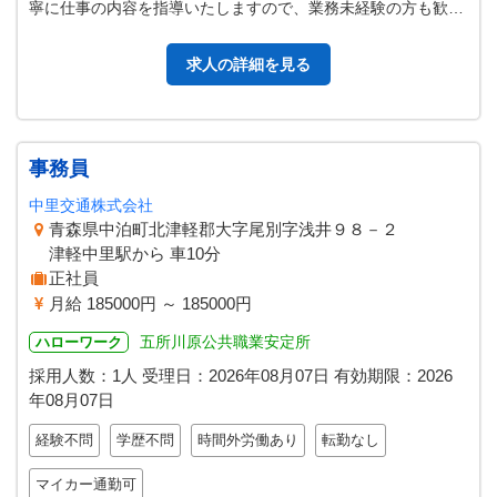
寧に仕事の内容を指導いたしますので、業務未経験の方も歓迎
いたします。 ＊職場見…
求人の詳細を見る
事務員
中里交通株式会社
青森県中泊町北津軽郡大字尾別字浅井９８－２
津軽中里駅から 車10分
正社員
月給 185000円 ～ 185000円
五所川原公共職業安定所
ハローワーク
採用人数：1人
受理日：
2026年08月07日
有効期限：
2026
年08月07日
経験不問
学歴不問
時間外労働あり
転勤なし
マイカー通勤可