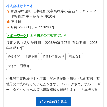
株式会社野上土木
青森県中泊町北津軽郡大字高根字小金石１３６７－２
津軽鉄道 中里駅から 車10分
正社員
月給 226800円 ～ 259200円
五所川原公共職業安定所
ハローワーク
採用人数：2人
受理日：
2026年08月07日
有効期限：
2026
年08月07日
経験不問
学歴不問
時間外労働あり
転勤なし
マイカー通勤可
〇建設工事現場で土木工事に関わる掘削・積込・法面整形・整
地等の作業を行っていただきます。 ＊バックホウ、ブルドーザ
ー、タイヤショベル等の建設機械を運転します。 ＊重機の運転
業務がない場合は、土木作業…
求人の詳細を見る