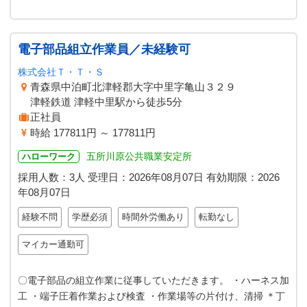
電子部品組立作業員／未経験可
株式会社Ｔ・Ｔ・Ｓ
青森県中泊町北津軽郡大字中里字亀山３２９
津軽鉄道 津軽中里駅から徒歩5分
正社員
時給 177811円 ～ 177811円
五所川原公共職業安定所
ハローワーク
採用人数：3人
受理日：
2026年08月07日
有効期限：
2026
年08月07日
経験不問
学歴必須
時間外労働あり
転勤なし
マイカー通勤可
〇電子部品の組立作業に従事していただきます。 ・ハーネス加
工 ・端子圧着作業および検査 ・作業場等の片付け、清掃 ＊丁