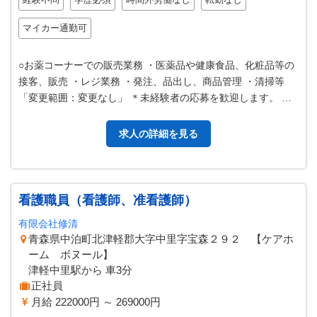
マイカー通勤可
○お薬コーナーでの販売業務 ・医薬品や健康食品、化粧品等の
接客、販売 ・レジ業務 ・発注、品出し、商品管理 ・清掃等
「変更範囲：変更なし」 ＊未経験者の応募を歓迎します。 ス
タッフが丁寧に指導しま…
求人の詳細を見る
看護職員（看護師、准看護師）
有限会社修清
青森県中泊町北津軽郡大字中里字宝森２９２ 【ケアホ
ーム ボヌール】
津軽中里駅から 車3分
正社員
月給 222000円 ～ 269000円