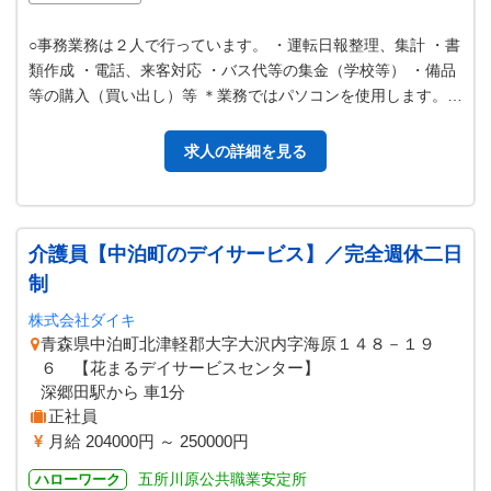
○事務業務は２人で行っています。 ・運転日報整理、集計 ・書
類作成 ・電話、来客対応 ・バス代等の集金（学校等） ・備品
等の購入（買い出し）等 ＊業務ではパソコンを使用します。
（ワード・エクセル、…
求人の詳細を見る
介護員【中泊町のデイサービス】／完全週休二日
制
株式会社ダイキ
青森県中泊町北津軽郡大字大沢内字海原１４８－１９
６ 【花まるデイサービスセンター】
深郷田駅から 車1分
正社員
月給 204000円 ～ 250000円
五所川原公共職業安定所
ハローワーク