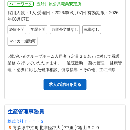
五所川原公共職業安定所
ハローワーク
採用人数：1人
受理日：
2026年08月07日
有効期限：
2026
年08月07日
経験不問
学歴不問
時間外労働なし
転勤なし
マイカー通勤可
○障がい者グループホーム入居者（定員２５名）に対して看護
業務 を行っていただきます。 ・通院援助 ・薬の管理 ・健康管
理 ・必要に応じた健康相談、健康指導 ＊その他、主に掃除・
食事提供・買い物支援な…
求人の詳細を見る
生産管理事務員
株式会社Ｔ・Ｔ・Ｓ
青森県中泊町北津軽郡大字中里字亀山３２９