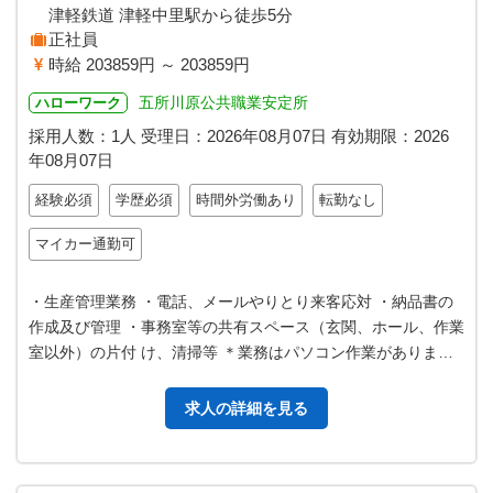
津軽鉄道 津軽中里駅から徒歩5分
正社員
時給 203859円 ～ 203859円
五所川原公共職業安定所
ハローワーク
採用人数：1人
受理日：
2026年08月07日
有効期限：
2026
年08月07日
経験必須
学歴必須
時間外労働あり
転勤なし
マイカー通勤可
・生産管理業務 ・電話、メールやりとり来客応対 ・納品書の
作成及び管理 ・事務室等の共有スペース（玄関、ホール、作業
室以外）の片付 け、清掃等 ＊業務はパソコン作業がありま
す。 （ワード・エクセル等…
求人の詳細を見る