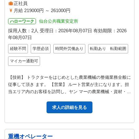
正社員
月給 219000円 ～ 261000円
仙台公共職業安定所
ハローワーク
採用人数：2人
受理日：
2026年08月07日
有効期限：
2026
年08月07日
経験不問
学歴必須
時間外労働あり
転勤あり 転勤範囲
マイカー通勤可
【技術】 トラクターをはじめとした農業機械の整備業務全般に
従事して頂き ます。 【営業】 ルート営業が主になります。担
当エリア内のお客様を訪問し、ヤン マーの農業機械・資材・部
品などの販売、メンテナ…
求人の詳細を見る
重機オペレーター