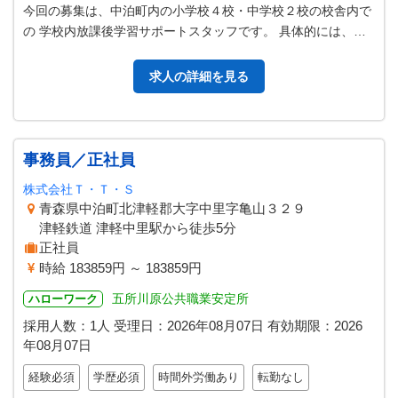
今回の募集は、中泊町内の小学校４校・中学校２校の校舎内で
の 学校内放課後学習サポートスタッフです。 具体的には、小
学生クラスでは、宿題の見守…
求人の詳細を見る
事務員／正社員
株式会社Ｔ・Ｔ・Ｓ
青森県中泊町北津軽郡大字中里字亀山３２９
津軽鉄道 津軽中里駅から徒歩5分
正社員
時給 183859円 ～ 183859円
五所川原公共職業安定所
ハローワーク
採用人数：1人
受理日：
2026年08月07日
有効期限：
2026
年08月07日
経験必須
学歴必須
時間外労働あり
転勤なし