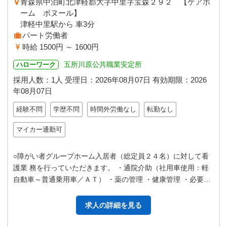
青森県中泊町北津軽郡大字中里字宝森２９２ 【ケアホ
ーム ボヌール】
津軽中里駅から 車3分
パート労働者
時給 1500円 ～ 1600円
五所川原公共職業安定所
ハローワーク
採用人数：1人
受理日：
2026年08月07日
有効期限：
2026
年08月07日
経験不問
学歴不問
時間外労働なし
転勤なし
マイカー通勤可
○障がい者グループホーム入居者（総定員２４名）に対して看
護業 務を行っていただきます。 ・通院介助（社用車使用：軽
自動車～普通乗用車／ＡＴ） ・薬の管理 ・健康管理 ・必要に
応じた健康相談、健康指導…
求人の詳細を見る