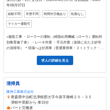
年08月07日
経験不問
学歴不問
時間外労働あり
転勤なし
マイカー通勤可
○舗装工事 ・ローラーの運転（締固め用機械（ローラ）運転特
別教育修了者） ・レーキ作業 ・手元作業（道路に出た土砂等
の清掃等） ＊現場へは社用車（普通乗用車・２ｔトラック・４
ｔダンプ等：所 持免許に…
求人の詳細を見る
清掃員
隆伸工業株式会社
青森県中泊町北津軽郡大字今泉字唐崎２０－３５
津軽中里駅から 車15分
パート労働者