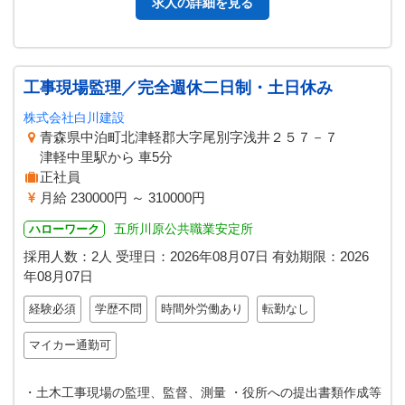
求人の詳細を見る
工事現場監理／完全週休二日制・土日休み
株式会社白川建設
青森県中泊町北津軽郡大字尾別字浅井２５７－７
津軽中里駅から 車5分
正社員
月給 230000円 ～ 310000円
五所川原公共職業安定所
ハローワーク
採用人数：2人
受理日：
2026年08月07日
有効期限：
2026
年08月07日
経験必須
学歴不問
時間外労働あり
転勤なし
マイカー通勤可
・土木工事現場の監理、監督、測量 ・役所への提出書類作成等