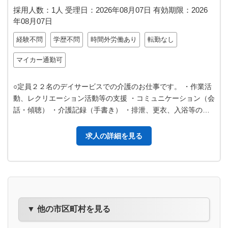
採用人数：1人
受理日：
2026年08月07日
有効期限：
2026
年08月07日
経験不問
学歴不問
時間外労働あり
転勤なし
マイカー通勤可
○定員２２名のデイサービスでの介護のお仕事です。 ・作業活
動、レクリエーション活動等の支援 ・コミュニケーション（会
話・傾聴） ・介護記録（手書き） ・排泄、更衣、入浴等の身
体介護（入浴介助：機械浴…
求人の詳細を見る
▼ 他の市区町村を見る