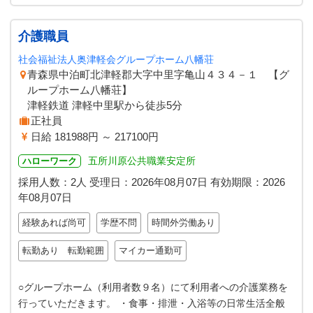
介護職員
社会福祉法人奥津軽会グループホーム八幡荘
青森県中泊町北津軽郡大字中里字亀山４３４－１ 【グ
ループホーム八幡荘】
津軽鉄道 津軽中里駅から徒歩5分
正社員
日給 181988円 ～ 217100円
五所川原公共職業安定所
ハローワーク
採用人数：2人
受理日：
2026年08月07日
有効期限：
2026
年08月07日
経験あれば尚可
学歴不問
時間外労働あり
転勤あり 転勤範囲
マイカー通勤可
○グループホーム（利用者数９名）にて利用者への介護業務を
行っていただきます。 ・食事・排泄・入浴等の日常生活全般