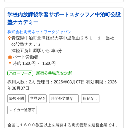
学校内放課後学習サポートスタッフ／中泊町公設
塾ナカデミー
株式会社明光ネットワークジャパン
青森県中泊町北津軽郡大字中里亀山２５１―１ 当社
公設塾ナカデミー
津軽五所川原駅から 車5分
パート労働者
時給 1500円 ～ 1500円
新宿公共職業安定所
ハローワーク
採用人数：2人
受理日：
2026年08月07日
有効期限：
2026
年08月07日
経験不問
学歴必須
時間外労働なし
転勤なし
マイカー通勤可
全国に１６００教室以上を展開する明光義塾を運営企業です。