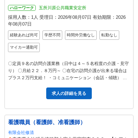
五所川原公共職業安定所
ハローワーク
採用人数：1人
受理日：
2026年08月07日
有効期限：
2026
年08月07日
経験あれば尚可
学歴不問
時間外労働なし
転勤なし
マイカー通勤可
〇定員９名の訪問介護業務（日中は４～５名程度の介護・見守
り） 〇月給２２．８万円～ 〇在宅の訪問介護が出来る場合は
プラス２万円支給！ ・コミュニケーション（会話・傾聴） ・
食事、排泄、更衣等の身体介…
求人の詳細を見る
看護職員（看護師、准看護師）
有限会社修清