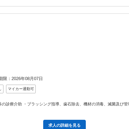
期限：
2026年08月07日
し
マイカー通勤可
科の診療介助 ・ブラッシング指導、歯石除去、機材の消毒、滅菌及び管理
求人の詳細を見る