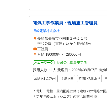
電気工事作業員・現場施工管理員
長崎電業株式会社
長崎県長崎市花園町２番２１号
平和公園（電停）駅から徒歩15分
正社員
月給 180000円 ～ 280000円
長崎公共職業安定所
ハローワーク
採用人数：1人
受理日：
2026年08月07日
有効
経験あれば尚可
学歴不問
時間外労働あり
＊電灯・電柱・屋内配線に伴う建物内の電線の配
＊定年年齢以上（シニア）の方も応募可 ※…