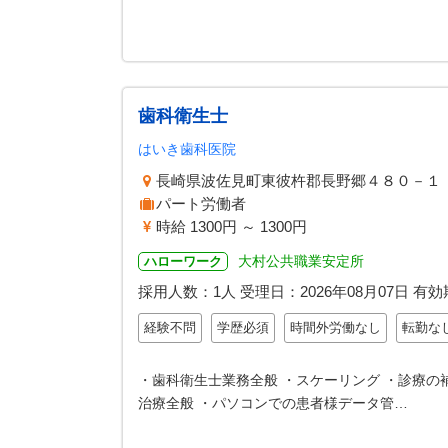
歯科衛生士
はいき歯科医院
長崎県波佐見町東彼杵郡長野郷４８０－１
パート労働者
時給 1300円 ～ 1300円
大村公共職業安定所
ハローワーク
採用人数：1人
受理日：
2026年08月07日
有効
経験不問
学歴必須
時間外労働なし
転勤な
・歯科衛生士業務全般 ・スケーリング ・診療の
治療全般 ・パソコンでの患者様データ管…