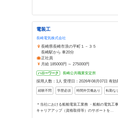
電装工
長崎電気株式会社
長崎県長崎市浪の平町１－３５
長崎駅から 車20分
正社員
月給 185000円 ～ 275000円
長崎公共職業安定所
ハローワーク
採用人数：1人
受理日：
2026年08月07日
有効
経験不問
学歴必須
時間外労働あり
転勤な
＊当社における船舶電装工業務 ・船舶の電気工事
キャリアアップ（資格取得等）のサポートを…