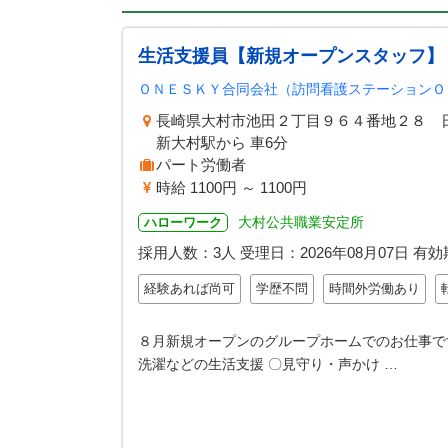
生活支援員【新規オープンスタッフ】
ＯＮＥＳＫＹ合同会社（訪問看護ステーションＯ
長崎県大村市池田２丁目９６４番地２８ 
新大村駅から 車6分
パート労働者
時給 1100円 ～ 1100円
大村公共職業安定所
ハローワーク
採用人数：3人
受理日：
2026年08月07日
有効
経験あれば尚可
学歴不問
時間外労働あり
８月新規オープンのグループホームでのお仕事です
洗濯などの生活支援 〇見守り・声かけ …