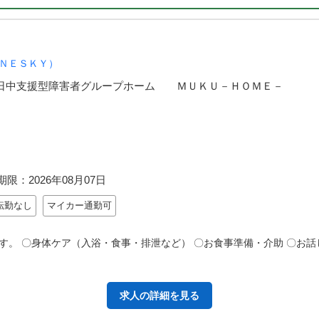
ＮＥＳＫＹ）
日中支援型障害者グループホーム ＭＵＫＵ－ＨＯＭＥ－
期限：
2026年08月07日
転勤なし
マイカー通勤可
。 〇身体ケア（入浴・食事・排泄など） 〇お食事準備・介助 〇お話し
求人の詳細を見る