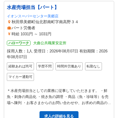
水産売場担当【パート】
イオンスーパーセンター美郷店
秋田県美郷町仙北郡南町字南高野３４
パート労働者
時給 1031円 ～ 1031円
大曲公共職業安定所
ハローワーク
採用人数：1人
受理日：
2026年08月07日
有効期限：
2026
年08月07日
経験あれば尚可
学歴不問
時間外労働あり
転勤なし
マイカー通勤可
＊水産売場担当としての業務に従事していただきます。 ・鮮
魚・刺身の商品化 ・焼き魚の調理 ・商品（魚・珍味等）を売
場へ陳列 ・お客さまからのお問い合わせや、お求めの商品の提
供などの 接客業務 ・その…
求人の詳細を見る