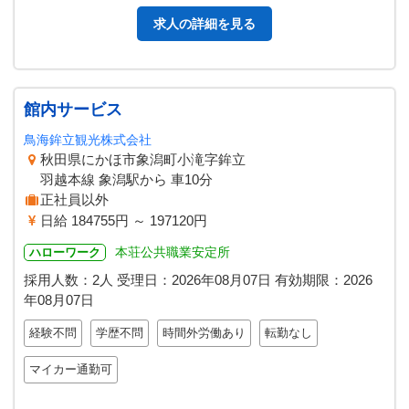
求人の詳細を見る
館内サービス
鳥海鉾立観光株式会社
秋田県にかほ市象潟町小滝字鉾立
羽越本線 象潟駅から 車10分
正社員以外
日給 184755円 ～ 197120円
本荘公共職業安定所
ハローワーク
採用人数：2人
受理日：
2026年08月07日
有効期限：
2026
年08月07日
経験不問
学歴不問
時間外労働あり
転勤なし
マイカー通勤可