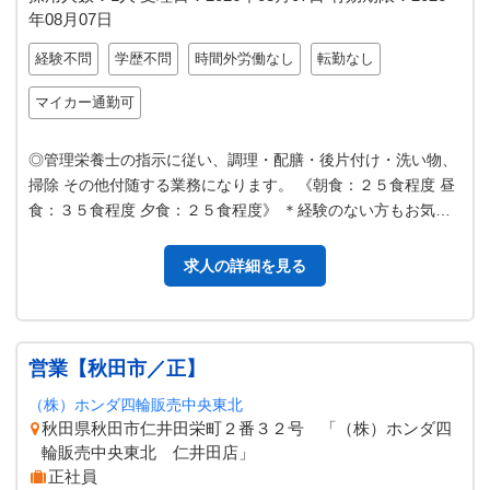
年08月07日
経験不問
学歴不問
時間外労働なし
転勤なし
マイカー通勤可
◎管理栄養士の指示に従い、調理・配膳・後片付け・洗い物、
掃除 その他付随する業務になります。 《朝食：２５食程度 昼
食：３５食程度 夕食：２５食程度》 ＊経験のない方もお気軽
にご応募ください。 ＊就…
求人の詳細を見る
営業【秋田市／正】
（株）ホンダ四輪販売中央東北
秋田県秋田市仁井田栄町２番３２号 「（株）ホンダ四
輪販売中央東北 仁井田店」
正社員