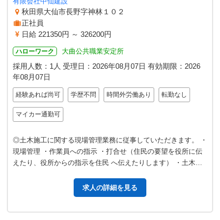
有限会社中仙建設
秋田県大仙市長野字神林１０２
正社員
日給 221350円 ～ 326200円
大曲公共職業安定所
ハローワーク
採用人数：1人
受理日：
2026年08月07日
有効期限：
2026
年08月07日
経験あれば尚可
学歴不問
時間外労働あり
転勤なし
マイカー通勤可
◎土木施工に関する現場管理業務に従事していただきます。 ・
現場管理 ・作業員への指示 ・打合せ（住民の要望を役所に伝
えたり、役所からの指示を住民 へ伝えたりします） ・土木施
工管理に伴う書類作成（管…
求人の詳細を見る