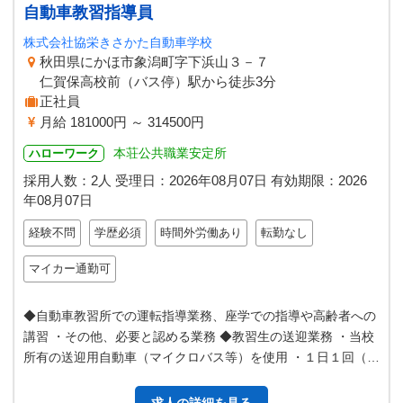
自動車教習指導員
株式会社協栄きさかた自動車学校
秋田県にかほ市象潟町字下浜山３－７
仁賀保高校前（バス停）駅から徒歩3分
正社員
月給 181000円 ～ 314500円
本荘公共職業安定所
ハローワーク
採用人数：2人
受理日：
2026年08月07日
有効期限：
2026
年08月07日
経験不問
学歴必須
時間外労働あり
転勤なし
マイカー通勤可
◆自動車教習所での運転指導業務、座学での指導や高齢者への
講習 ・その他、必要と認める業務 ◆教習生の送迎業務 ・当校
所有の送迎用自動車（マイクロバス等）を使用 ・１日１回（繁
忙期は２～３回）程度お願…