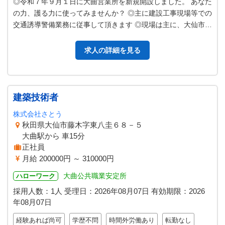
◎令和７年９月１日に大曲営業所を新規開設しました。 あなた
の力、護る力に使ってみませんか？ ◎主に建設工事現場等での
交通誘導警備業務に従事して頂きます ◎現場は主に、大仙市・
横手市・仙北市・湯沢市で…
求人の詳細を見る
建築技術者
株式会社さとう
秋田県大仙市藤木字東八圭６８－５
大曲駅から 車15分
正社員
月給 200000円 ～ 310000円
大曲公共職業安定所
ハローワーク
採用人数：1人
受理日：
2026年08月07日
有効期限：
2026
年08月07日
経験あれば尚可
学歴不問
時間外労働あり
転勤なし