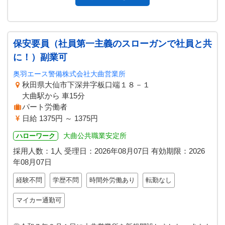
保安要員（社員第一主義のスローガンで社員と共
に！）副業可
奥羽エース警備株式会社大曲営業所
秋田県大仙市下深井字板口端１８－１
大曲駅から 車15分
パート労働者
日給 1375円 ～ 1375円
大曲公共職業安定所
ハローワーク
採用人数：1人
受理日：
2026年08月07日
有効期限：
2026
年08月07日
経験不問
学歴不問
時間外労働あり
転勤なし
マイカー通勤可