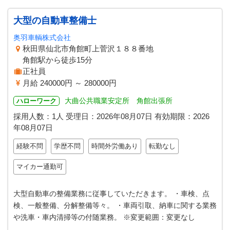
大型の自動車整備士
奥羽車輌株式会社
秋田県仙北市角館町上菅沢１８８番地
角館駅から徒歩15分
正社員
月給 240000円 ～ 280000円
大曲公共職業安定所 角館出張所
ハローワーク
採用人数：1人
受理日：
2026年08月07日
有効期限：
2026
年08月07日
経験不問
学歴不問
時間外労働あり
転勤なし
マイカー通勤可
大型自動車の整備業務に従事していただきます。 ・車検、点
検、一般整備、分解整備等々。 ・車両引取、納車に関する業務
や洗車・車内清掃等の付随業務。 ※変更範囲：変更なし