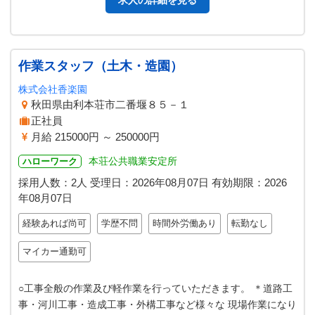
求人の詳細を見る
作業スタッフ（土木・造園）
株式会社香楽園
秋田県由利本荘市二番堰８５－１
正社員
月給 215000円 ～ 250000円
本荘公共職業安定所
ハローワーク
採用人数：2人
受理日：
2026年08月07日
有効期限：
2026
年08月07日
経験あれば尚可
学歴不問
時間外労働あり
転勤なし
マイカー通勤可
○工事全般の作業及び軽作業を行っていただきます。 ＊道路工
事・河川工事・造成工事・外構工事など様々な 現場作業になり