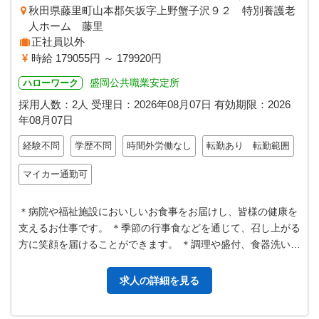
秋田県藤里町山本郡矢坂字上野蟹子沢９２ 特別養護老
人ホーム 藤里
正社員以外
時給 179055円 ～ 179920円
盛岡公共職業安定所
ハローワーク
採用人数：2人
受理日：
2026年08月07日
有効期限：
2026
年08月07日
経験不問
学歴不問
時間外労働なし
転勤あり 転勤範囲
マイカー通勤可
＊病院や福祉施設においしいお食事をお届けし、皆様の健康を
支えるお仕事です。 ＊季節の行事食などを通じて、召し上がる
方に笑顔を届けることができます。 ＊調理や盛付、食器洗いな
どの厨房業務全般を裏方から…
求人の詳細を見る