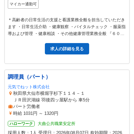
マイカー通勤可
＊高齢者の日常生活の支援と看護業務全般を担当していただき
ます ・日常生活介助 ・健康観察 ・バイタルチェック ・服薬指
導および管理 ・健康相談 ・その他健康管理業務全般 『６０歳
以上の方応募歓迎』 …
求人の詳細を見る
調理員（パート）
元気でねット株式会社
秋田県大仙市横堀字杉下１１４－１
ＪＲ田沢湖線 羽後四ッ屋駅から 車5分
パート労働者
時給 1031円 ～ 1320円
大曲公共職業安定所
ハローワーク
採用人数：1人
受理日：
2026年08月07日
有効期限：
2026