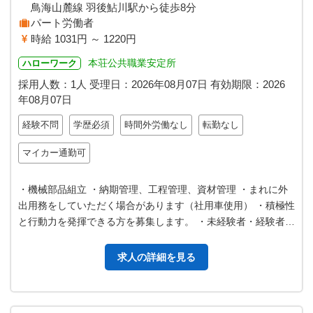
鳥海山麓線 羽後鮎川駅から徒歩8分
パート労働者
時給 1031円 ～ 1220円
本荘公共職業安定所
ハローワーク
採用人数：1人
受理日：
2026年08月07日
有効期限：
2026
年08月07日
経験不問
学歴必須
時間外労働なし
転勤なし
マイカー通勤可
・機械部品組立 ・納期管理、工程管理、資材管理 ・まれに外
出用務をしていただく場合があります（社用車使用） ・積極性
と行動力を発揮できる方を募集します。 ・未経験者・経験者と
もに応募可能です。 「変…
求人の詳細を見る