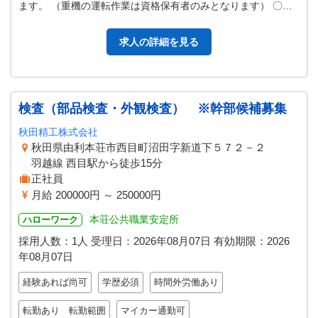
ます。 （重機の運転作業は資格保有者のみとなります） 〇造
園工事・緑地管理業務を行…
求人の詳細を見る
検査（部品検査・外観検査） ※幹部候補募集
秋田精工株式会社
秋田県由利本荘市西目町沼田字新道下５７２－２
羽越線 西目駅から徒歩15分
正社員
月給 200000円 ～ 250000円
本荘公共職業安定所
ハローワーク
採用人数：1人
受理日：
2026年08月07日
有効期限：
2026
年08月07日
経験あれば尚可
学歴必須
時間外労働あり
転勤あり 転勤範囲
マイカー通勤可