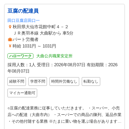
豆腐の配達員
田口豆腐店田口一
秋田県大仙市花館中町４－２
ＪＲ奥羽本線 大曲駅から 車5分
パート労働者
時給 1031円 ～ 1031円
大曲公共職業安定所
ハローワーク
採用人数：1人
受理日：
2026年08月07日
有効期限：
2026
年08月07日
経験不問
学歴不問
時間外労働なし
転勤なし
マイカー通勤可
○豆腐の配達業務に従事していただきます。 ・スーパー、小売
店への配達（大曲市内） ・スーパーでの商品の陳列、返品作業
・その他付随する業務 ※たまに重い物を運ぶ場合があります。
（１５キロ程度） ※配…