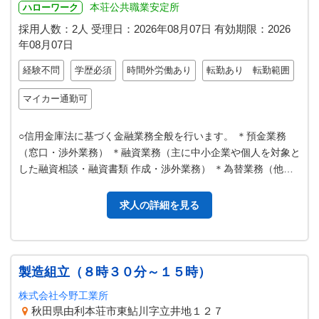
本荘公共職業安定所
ハローワーク
採用人数：2人
受理日：
2026年08月07日
有効期限：
2026
年08月07日
経験不問
学歴必須
時間外労働あり
転勤あり 転勤範囲
マイカー通勤可
○信用金庫法に基づく金融業務全般を行います。 ＊預金業務
（窓口・渉外業務） ＊融資業務（主に中小企業や個人を対象と
した融資相談・融資書類 作成・渉外業務） ＊為替業務（他金
融機関への送金取り扱いなど…
求人の詳細を見る
製造組立（８時３０分～１５時）
株式会社今野工業所
秋田県由利本荘市東鮎川字立井地１２７