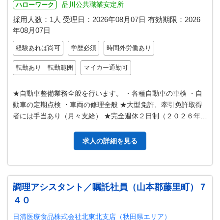
品川公共職業安定所
ハローワーク
採用人数：1人
受理日：
2026年08月07日
有効期限：
2026
年08月07日
経験あれば尚可
学歴必須
時間外労働あり
転勤あり 転勤範囲
マイカー通勤可
★自動車整備業務全般を行います。 ・各種自動車の車検 ・自
動車の定期点検 ・車両の修理全般 ★大型免許、牽引免許取得
者には手当あり（月々支給） ★完全週休２日制（２０２６年度
年間休日１２６日） ＊変…
求人の詳細を見る
調理アシスタント／嘱託社員（山本郡藤里町）７
４０
日清医療食品株式会社北東北支店（秋田県エリア）