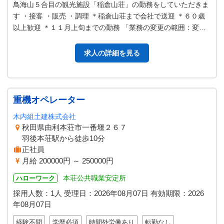
鳥海山５合目の観光施設「稲倉山荘」の勤務をしていただきま
す ・接客 ・販売 ・調理 ＊稲倉山荘まで会社で送迎 ＊６０歳
以上歓迎 ＊１１月上旬までの勤務 「業務の変更の範囲：変更
なし」
求人の詳細を見る
重機オペレーター
木内組土建株式会社
秋田県由利本荘市一番堰２６７
羽後本荘駅から徒歩10分
正社員
月給 200000円 ～ 250000円
本荘公共職業安定所
ハローワーク
採用人数：1人
受理日：
2026年08月07日
有効期限：
2026
年08月07日
経験不問
学歴必須
時間外労働あり
転勤なし