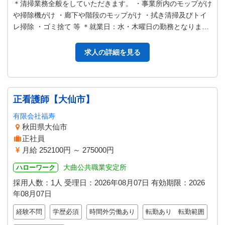
＊清掃業務全般をしていただきます。 ・事業所内のモップがけ
や掃除機がけ ・廊下や階段のモップがけ ・拭き清掃及びトイ
レ掃除 ・ゴミ捨て 等 ＊就業日：水・木曜日の勤務となりま
す。（月１回土曜日有） …
求人の詳細を見る
正看護師【大仙市】
有限会社福寿
秋田県大仙市
正社員
月給 252100円 ～ 275000円
大曲公共職業安定所
ハローワーク
採用人数：1人
受理日：
2026年08月07日
有効期限：
2026
年08月07日
経験不問
学歴必須
時間外労働あり
転勤あり 転勤範囲