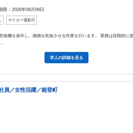
期限：
2026年08月08日
し
マイカー通勤可
乾燥機を操作し、織物を乾燥させる作業を行います。 業務は段階的に
…
求人の詳細を見る
社員／女性活躍／能登町