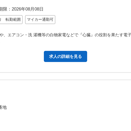
期限：
2026年08月08日
り 転勤範囲
マイカー通勤可
や、エアコン・洗 濯機等の白物家電などで『心臓』の役割を果たす電子
…
求人の詳細を見る
番地