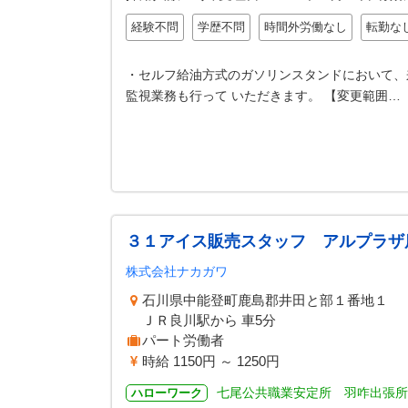
経験不問
学歴不問
時間外労働なし
転勤な
・セルフ給油方式のガソリンスタンドにおいて、
監視業務も行って いただきます。 【変更範囲…
３１アイス販売スタッフ アルプラザ
株式会社ナカガワ
石川県中能登町鹿島郡井田と部１番地１ 
ＪＲ良川駅から 車5分
パート労働者
時給 1150円 ～ 1250円
七尾公共職業安定所 羽咋出張所
ハローワーク