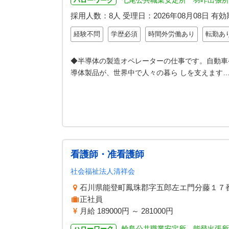
七尾公共職業安定所 羽咋出張所
ハローワーク
採用人数：8人
受理日：
2026年08月08日
有効
経験不問
学歴必須
時間外労働あり
転勤あ
◆半導体の製造オペレーターの仕事です。自動車
導体製品が、世界中で人々の暮ら しを支えます
看護師・准看護師
社会福祉法人清祥会
石川県能登町鳳珠郡字五郎左エ門分藤１７
正社員
月給 189000円 ～ 281000円
輪島公共職業安定所 能登出張所
ハローワーク