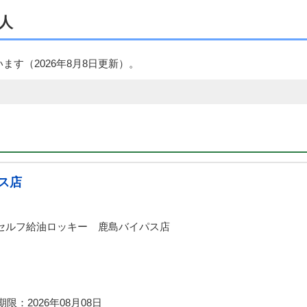
人
います（
2026年8月8日
更新）。
ス店
セルフ給油ロッキー 鹿島バイパス店
期限：
2026年08月08日