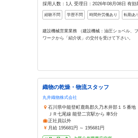
採用人数：1人
受理日：
2026年08月08日
有効
経験不問
学歴不問
時間外労働あり
転勤あ
建設機械営業業務 （建設機械：油圧ショベル、
ワークから「紹介状」の交付を受けて下さい。
織物の乾燥・物流スタッフ
丸井織物株式会社
石川県中能登町鹿島郡久乃木井部１５番
ＪＲ七尾線 能登二宮駅から 車5分
正社員以外
月給 195681円 ～ 195681円