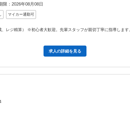
期限：
2026年08月08日
し
マイカー通勤可
成、レジ精算） ※初心者大歓迎。先輩スタッフが親切丁寧に指導します
求人の詳細を見る
４