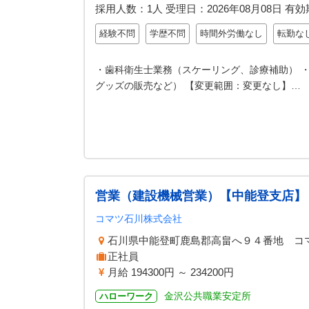
採用人数：1人
受理日：
2026年08月08日
有効
経験不問
学歴不問
時間外労働なし
転勤な
・歯科衛生士業務（スケーリング、診療補助） 
グッズの販売など） 【変更範囲：変更なし】…
営業（建設機械営業）【中能登支店】
コマツ石川株式会社
石川県中能登町鹿島郡高畠へ９４番地 コ
正社員
月給 194300円 ～ 234200円
金沢公共職業安定所
ハローワーク