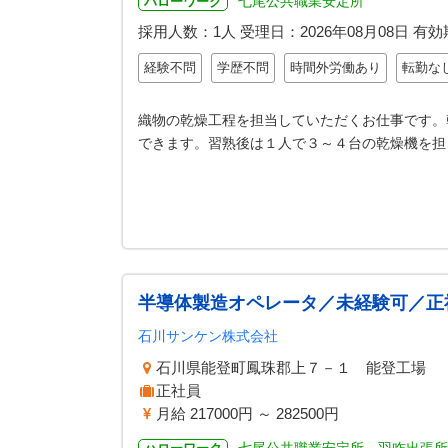
七尾公共職業安定所
ハローワーク
採用人数：1人
受理日：
2026年08月08日
有効
経験不問
学歴不問
時間外労働あり
転勤な
織物の乾燥工程を担当していただくお仕事です。
できます。習熟後は１人で３～４台の乾燥機を担
半導体製造オペレータ／未経験可／正
石川サンケン株式会社
石川県能登町鳳珠郡上７－１ 能登工場
正社員
月給 217000円 ～ 282500円