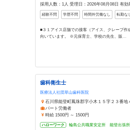
採用人数：1人
受理日：
2026年08月08日
有効
経験不問
学歴不問
時間外労働なし
転勤な
■３１アイス店舗での接客（アイス、クレープ作
向いています。 ※元保育士、学校の先生、販…
歯科衛生士
医療法人社団草山歯科医院
石川県能登町鳳珠郡字小木１５字２３番地
パート労働者
時給 1500円 ～ 1500円
輪島公共職業安定所 能登出張所
ハローワーク