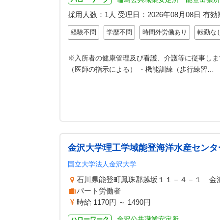
採用人数：1人
受理日：
2026年08月08日
有効
経験不問
学歴不問
時間外労働あり
転勤な
※入所者の健康管理及び看護、介護等に従事しま
（医師の指示による） ・機能訓練（歩行練習…
金沢大学理工学域能登海洋水産センタ
国立大学法人金沢大学
石川県能登町鳳珠郡越坂１１－４－１ 金
パート労働者
時給 1170円 ～ 1490円
金沢公共職業安定所
ハローワーク