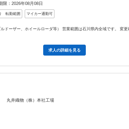
期限：
2026年08月08日
り 転勤範囲
マイカー通勤可
ブルドーザー、ホイールローダ等） 営業範囲は石川県内全域です。 変更
求人の詳細を見る
地 丸井織物（株）本社工場