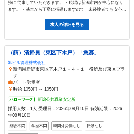
務に 従事していただきます。 ・現場は新潟市内が中心になり
ます。 ・基本から丁寧に指導しますので、未経験者でも安心し
て勤められ ます。 変更範…
求人の詳細を見る
（請）清掃員（東区下木戸）「急募」
旭ビル管理株式会社
新潟県新潟市東区下木戸１－４－１ 役所及び東区プラ
ザ
パート労働者
時給 1050円 ～ 1050円
新潟公共職業安定所
ハローワーク
採用人数：1人
受理日：
2026年08月10日
有効期限：
2026
年08月10日
経験不問
学歴不問
時間外労働なし
転勤なし