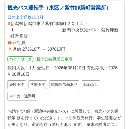
観光バス運転手（東区／紫竹卸新町営業所）
日の出交通株式会社
新潟県新潟市東区紫竹卸新町２０１４－
１ 新潟中央観光バス 紫竹卸新
町営業所
正社員
月給 273610円 ～ 387610円
新潟公共職業安定所
ハローワーク
採用人数：1人
受理日：
2026年08月10日
有効期限：
2026
年08月10日
経験不問
学歴不問
時間外労働あり
転勤なし
マイカー通勤可
○貸切バス部（新潟中央観光バス）に所属して、観光バスの運
転業 務を行っていただきます。 ○団体観光旅行、学生送迎など
が主となり、宿泊を伴う運行もあり ます。 ※未経験者につい