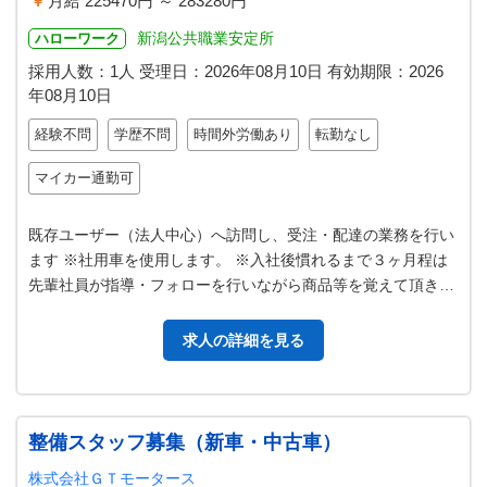
月給 225470円 ～ 283280円
新潟公共職業安定所
ハローワーク
採用人数：1人
受理日：
2026年08月10日
有効期限：
2026
年08月10日
経験不問
学歴不問
時間外労働あり
転勤なし
マイカー通勤可
既存ユーザー（法人中心）へ訪問し、受注・配達の業務を行い
ます ※社用車を使用します。 ※入社後慣れるまで３ヶ月程は
先輩社員が指導・フォローを行いながら商品等を覚えて頂きま
すので、未経験の方も安心して…
求人の詳細を見る
整備スタッフ募集（新車・中古車）
株式会社ＧＴモータース