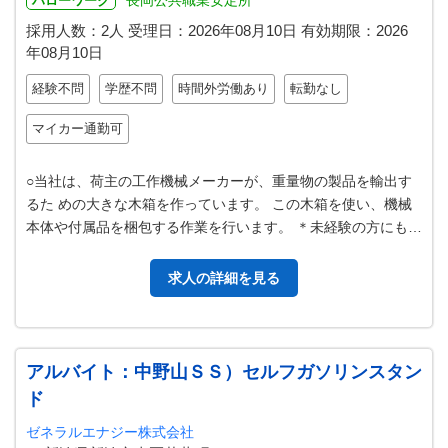
長岡公共職業安定所
ハローワーク
採用人数：2人
受理日：
2026年08月10日
有効期限：
2026
年08月10日
経験不問
学歴不問
時間外労働あり
転勤なし
マイカー通勤可
○当社は、荷主の工作機械メーカーが、重量物の製品を輸出す
るた めの大きな木箱を作っています。 この木箱を使い、機械
本体や付属品を梱包する作業を行います。 ＊未経験の方にも丁
寧に指導致します。 ※玉掛…
求人の詳細を見る
アルバイト：中野山ＳＳ）セルフガソリンスタン
ド
ゼネラルエナジー株式会社