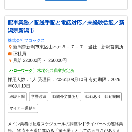
配車業務／配送手配と電話対応／未経験歓迎／新
潟県新潟市
株式会社フコックス
新潟県新潟市東区山木戸８－７－７ 当社 新潟営業所
正社員
月給 220000円 ～ 250000円
木場公共職業安定所
ハローワーク
採用人数：1人
受理日：
2026年08月10日
有効期限：
2026
年08月10日
経験不問
学歴必須
時間外労働あり
転勤あり 転勤範囲
マイカー通勤可
メイン業務は配送スケジュールの調整やドライバーへの連絡業
務。 物流を円滑に進める「司令塔」としての面白さがありま