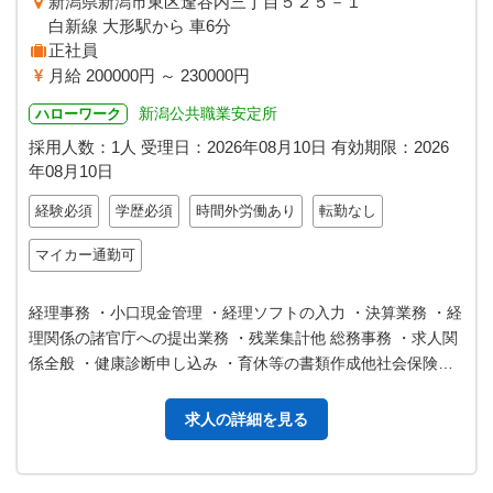
新潟県新潟市東区逢谷内三丁目５２５－１
白新線 大形駅から 車6分
正社員
月給 200000円 ～ 230000円
新潟公共職業安定所
ハローワーク
採用人数：1人
受理日：
2026年08月10日
有効期限：
2026
年08月10日
経験必須
学歴必須
時間外労働あり
転勤なし
マイカー通勤可
経理事務 ・小口現金管理 ・経理ソフトの入力 ・決算業務 ・経
理関係の諸官庁への提出業務 ・残業集計他 総務事務 ・求人関
係全般 ・健康診断申し込み ・育休等の書類作成他社会保険関
係他 ・来客へのお…
求人の詳細を見る