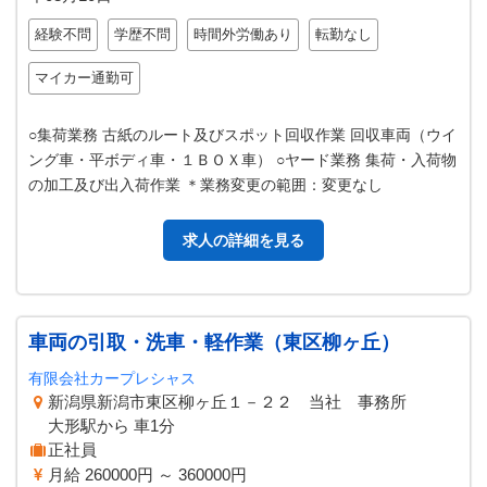
経験不問
学歴不問
時間外労働あり
転勤なし
マイカー通勤可
○集荷業務 古紙のルート及びスポット回収作業 回収車両（ウイ
ング車・平ボディ車・１ＢＯＸ車） ○ヤード業務 集荷・入荷物
の加工及び出入荷作業 ＊業務変更の範囲：変更なし
求人の詳細を見る
車両の引取・洗車・軽作業（東区柳ヶ丘）
有限会社カープレシャス
新潟県新潟市東区柳ヶ丘１－２２ 当社 事務所
大形駅から 車1分
正社員
月給 260000円 ～ 360000円