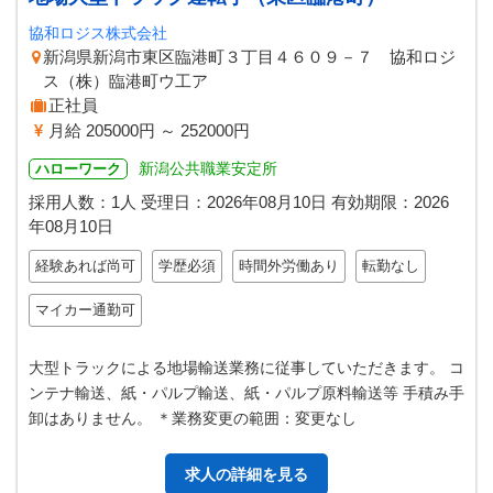
協和ロジス株式会社
新潟県新潟市東区臨港町３丁目４６０９－７ 協和ロジ
ス（株）臨港町ウ工ア
正社員
月給 205000円 ～ 252000円
新潟公共職業安定所
ハローワーク
採用人数：1人
受理日：
2026年08月10日
有効期限：
2026
年08月10日
経験あれば尚可
学歴必須
時間外労働あり
転勤なし
マイカー通勤可
大型トラックによる地場輸送業務に従事していただきます。 コ
ンテナ輸送、紙・パルプ輸送、紙・パルプ原料輸送等 手積み手
卸はありません。 ＊業務変更の範囲：変更なし
求人の詳細を見る