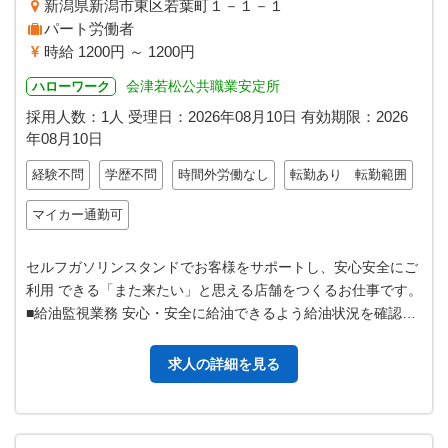
新潟県新潟市東区若葉町１－１－１
パート労働者
時給 1200円 ～ 1200円
会津若松公共職業安定所
ハローワーク
採用人数：1人
受理日：
2026年08月10日
有効期限：
2026
年08月10日
経験不問
学歴不問
時間外労働なし
転勤あり 転勤範囲
マイカー通勤可
セルフガソリンスタンドでお客様をサポートし、安心安全にご
利用 できる「また来たい」と思える店舗をつくるお仕事です。
■給油監視業務 安心・安全に給油できるよう給油状況を確認し
ます ■給油・洗車のサポ…
求人の詳細を見る