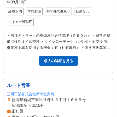
年08月10日
経験不問
学歴必須
時間外労働あり
転勤なし
マイカー通勤可
・自社のトラックの整備及び維持管理（約９０台） ・日常の整
備点検やオイル交換 ・タイヤローテーションやタイヤ交換 等
※業務上車を使用する機会：有（社有車有） ＊働き方改革関連
認定企業 【変更範囲：…
求人の詳細を見る
ルート営業
三耐工業株式会社新潟営業所
新潟県新潟市東区牡丹山３丁目１６番９号
新潟駅から 車15分
正社員