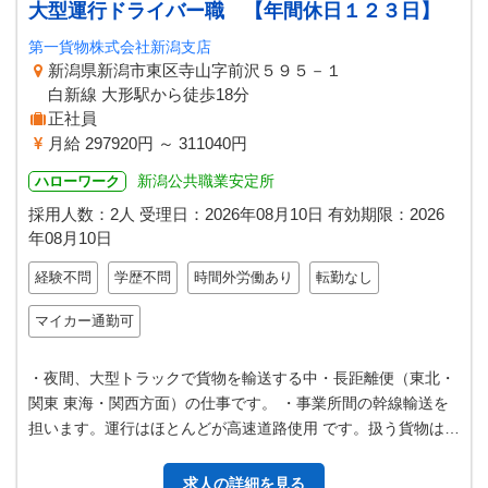
大型運行ドライバー職 【年間休日１２３日】
第一貨物株式会社新潟支店
新潟県新潟市東区寺山字前沢５９５－１
白新線 大形駅から徒歩18分
正社員
月給 297920円 ～ 311040円
新潟公共職業安定所
ハローワーク
採用人数：2人
受理日：
2026年08月10日
有効期限：
2026
年08月10日
経験不問
学歴不問
時間外労働あり
転勤なし
マイカー通勤可
・夜間、大型トラックで貨物を輸送する中・長距離便（東北・
関東 東海・関西方面）の仕事です。 ・事業所間の幹線輸送を
担います。運行はほとんどが高速道路使用 です。扱う貨物は、
資材・原材料・食料品・衣料…
求人の詳細を見る