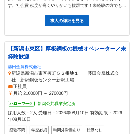
す。社会貢 献度が高くやりがいも抜群です！未経験の方でも安
心して取り組める、シンプルな…
求人の詳細を見る
【新潟市東区】厚板鋼板の機械オペレーター／未
経験歓迎
藤田金属株式会社
新潟県新潟市東区榎町５２番地１ 藤田金屬株式会
社 新潟鋼板センター新潟工場
正社員
月給 210000円 ～ 270000円
新潟公共職業安定所
ハローワーク
採用人数：2人
受理日：
2026年08月10日
有効期限：
2026
年08月10日
経験不問
学歴必須
時間外労働あり
転勤なし