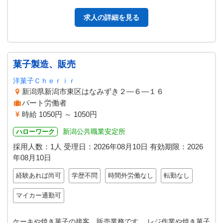
ては当社で指導します。 …
求人の詳細を見る
菓子製造、販売
洋菓子Ｃｈｅｒｉｒ
新潟県新潟市東区はなみずき２―６―１６
パート労働者
時給 1050円 ～ 1050円
新潟公共職業安定所
ハローワーク
採用人数：1人
受理日：
2026年08月10日
有効期限：
2026
年08月10日
経験あれば尚可
学歴不問
時間外労働なし
転勤なし
マイカー通勤可
ケーキや焼き菓子の接客、販売業務です。 レジ作業や焼き菓子