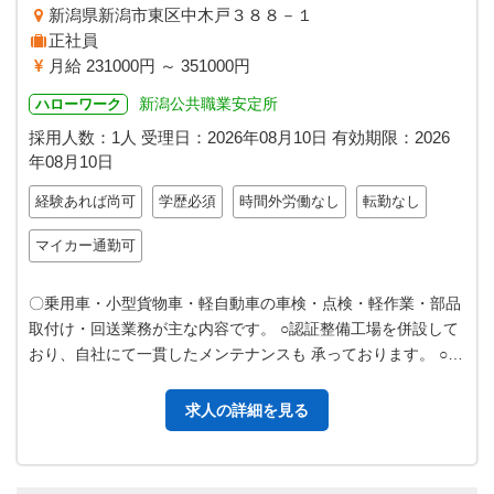
新潟県新潟市東区中木戸３８８－１
正社員
月給 231000円 ～ 351000円
新潟公共職業安定所
ハローワーク
採用人数：1人
受理日：
2026年08月10日
有効期限：
2026
年08月10日
経験あれば尚可
学歴必須
時間外労働なし
転勤なし
マイカー通勤可
〇乗用車・小型貨物車・軽自動車の車検・点検・軽作業・部品
取付け・回送業務が主な内容です。 ○認証整備工場を併設して
おり、自社にて一貫したメンテナンスも 承っております。 ○取
り扱いに関しては、国産車…
求人の詳細を見る