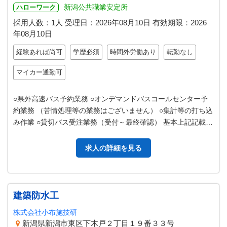
新潟公共職業安定所
ハローワーク
採用人数：1人
受理日：
2026年08月10日
有効期限：
2026
年08月10日
経験あれば尚可
学歴必須
時間外労働あり
転勤なし
マイカー通勤可
○県外高速バス予約業務 ○オンデマンドバスコールセンター予
約業務 （苦情処理等の業務はございません） ○集計等の打ち込
み作業 ○貸切バス受注業務（受付～最終確認） 基本上記記載い
ずれかの業務の予定で…
求人の詳細を見る
建築防水工
株式会社小布施技研
新潟県新潟市東区下木戸２丁目１９番３３号