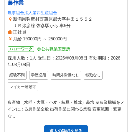
農作業
農事組合法人第四生産組合
新潟県弥彦村西蒲原郡大字井田１５５２
ＪＲ弥彦線 弥彦駅から 車5分
正社員
月給 190000円 ～ 250000円
巻公共職業安定所
ハローワーク
採用人数：1人
受理日：
2026年08月08日
有効期限：
2026
年08月08日
経験不問
学歴必須
時間外労働なし
転勤なし
マイカー通勤可
農産物（水稲・大豆・小麦・枝豆・椎茸）栽培 ※農業機械をメ
インによる農作業全般 出荷作業に関わる業務 変更範囲：変更
なし
求人の詳細を見る