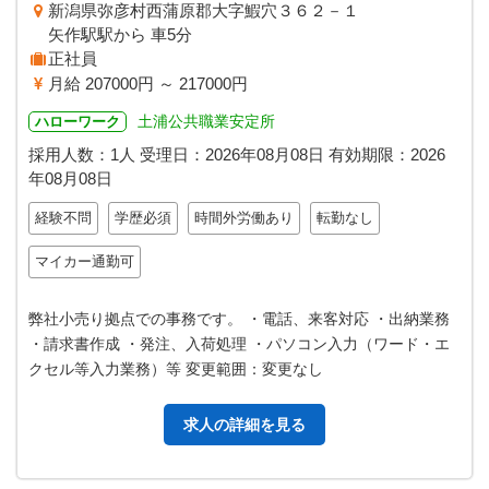
新潟県弥彦村西蒲原郡大字鰕穴３６２－１
矢作駅駅から 車5分
正社員
月給 207000円 ～ 217000円
土浦公共職業安定所
ハローワーク
採用人数：1人
受理日：
2026年08月08日
有効期限：
2026
年08月08日
経験不問
学歴必須
時間外労働あり
転勤なし
マイカー通勤可
弊社小売り拠点での事務です。 ・電話、来客対応 ・出納業務
・請求書作成 ・発注、入荷処理 ・パソコン入力（ワード・エ
クセル等入力業務）等 変更範囲：変更なし
求人の詳細を見る