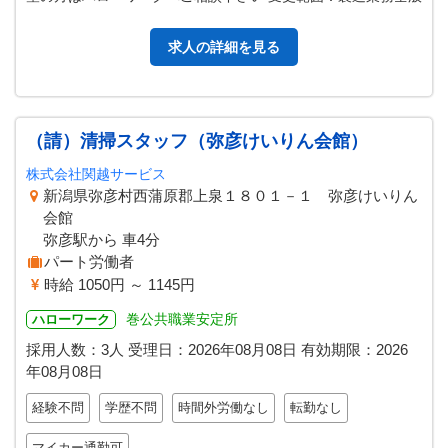
求人の詳細を見る
（請）清掃スタッフ（弥彦けいりん会館）
株式会社関越サービス
新潟県弥彦村西蒲原郡上泉１８０１－１ 弥彦けいりん
会館
弥彦駅から 車4分
パート労働者
時給 1050円 ～ 1145円
巻公共職業安定所
ハローワーク
採用人数：3人
受理日：
2026年08月08日
有効期限：
2026
年08月08日
経験不問
学歴不問
時間外労働なし
転勤なし
マイカー通勤可