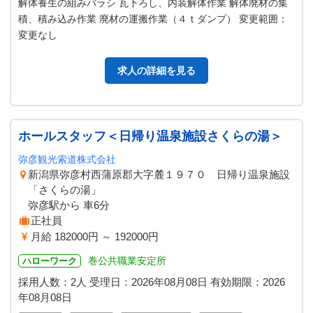
解体養生の組みバラシ 瓦下ろし、内装解体作業 解体廃材の集
積、積み込み作業 廃材の運搬作業（４ｔダンプ） 変更範囲：
変更なし
求人の詳細を見る
ホールスタッフ＜日帰り温泉施設さくらの湯＞
弥彦観光索道株式会社
新潟県弥彦村西蒲原郡大字麓１９７０ 日帰り温泉施設
「さくらの湯」
弥彦駅から 車6分
正社員
月給 182000円 ～ 192000円
巻公共職業安定所
ハローワーク
採用人数：2人
受理日：
2026年08月08日
有効期限：
2026
年08月08日