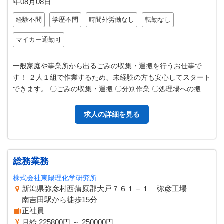
年08月08日
経験不問
学歴不問
時間外労働なし
転勤なし
マイカー通勤可
一般家庭や事業所から出るごみの収集・運搬を行うお仕事で
す！ ２人１組で作業するため、未経験の方も安心してスタート
できます。 〇ごみの収集・運搬 〇分別作業 〇処理場への搬入
〇パッカー車の洗車 など…
求人の詳細を見る
総務業務
株式会社東陽理化学研究所
新潟県弥彦村西蒲原郡大戸７６１－１ 弥彦工場
南吉田駅から徒歩15分
正社員
月給 225800円 ～ 250000円