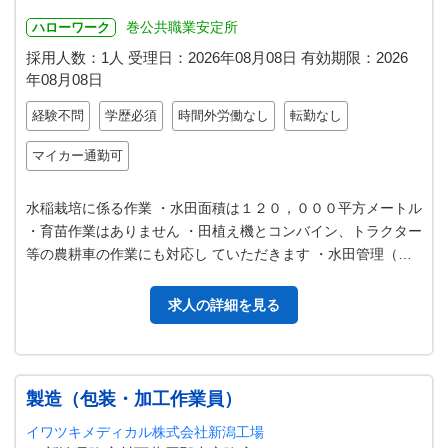
巻公共職業安定所
ハローワーク
採用人数：1人
受理日：
2026年08月08日
有効期限：
2026
年08月08日
経験不問
学歴必須
時間外労働なし
転勤なし
マイカー通勤可
水稲栽培に係る作業 ・水田面積は１２０，０００平方メートル
・育苗作業はありません ・田植え機とコンバイン、トラクター
等の農耕車の作業にも対応し ていただきます ・水田管理（除
草、水管理、畔の整備等…
求人の詳細を見る
製造（包装・加工作業員）
イワツキメディカル株式会社新潟工場