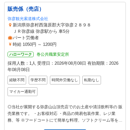
販売係（売店）
弥彦観光索道株式会社
新潟県弥彦村西蒲原郡大字弥彦２８９８
ＪＲ弥彦線 弥彦駅から 車5分
パート労働者
時給 1050円 ～ 1200円
巻公共職業安定所
ハローワーク
採用人数：1人
受理日：
2026年08月08日
有効期限：
2026
年08月08日
経験不問
学歴不問
時間外労働なし
転勤なし
マイカー通勤可
◎当社が展開する弥彦山山頂売店でのお土産や清涼飲料等の 販
売業務です。 ・お客様対応 ・商品の簡易包装作業、レジ業
務、等 ※フードコートにて簡単な料理、ソフトクリーム等を作
ることも あります。 ＊応…