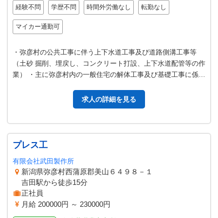
経験不問
学歴不問
時間外労働なし
転勤なし
マイカー通勤可
・弥彦村の公共工事に伴う上下水道工事及び道路側溝工事等
（土砂 掘削、埋戻し、コンクリート打設、上下水道配管等の作
業） ・主に弥彦村内の一般住宅の解体工事及び基礎工事に係る
作業 変更範囲：会社の定める…
求人の詳細を見る
プレス工
有限会社武田製作所
新潟県弥彦村西蒲原郡美山６４９８－１
吉田駅から徒歩15分
正社員
月給 200000円 ～ 230000円