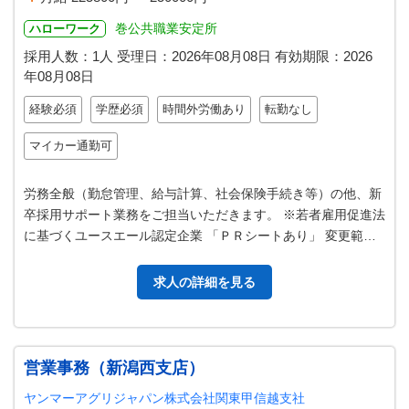
巻公共職業安定所
ハローワーク
採用人数：1人
受理日：
2026年08月08日
有効期限：
2026
年08月08日
経験必須
学歴必須
時間外労働あり
転勤なし
マイカー通勤可
労務全般（勤怠管理、給与計算、社会保険手続き等）の他、新
卒採用サポート業務をご担当いただきます。 ※若者雇用促進法
に基づくユースエール認定企業 「ＰＲシートあり」 変更範
囲：会社の定める業務
求人の詳細を見る
営業事務（新潟西支店）
ヤンマーアグリジャパン株式会社関東甲信越支社