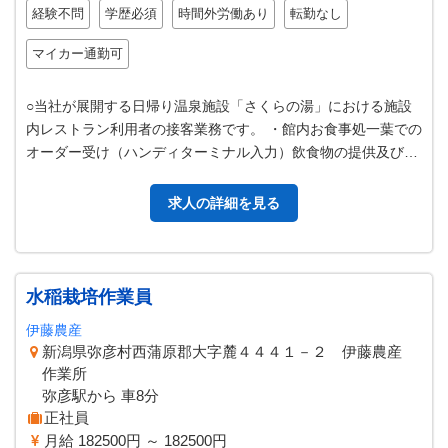
経験不問
学歴必須
時間外労働あり
転勤なし
マイカー通勤可
○当社が展開する日帰り温泉施設「さくらの湯」における施設
内レストラン利用者の接客業務です。 ・館内お食事処一葉での
オーダー受け（ハンディターミナル入力）飲食物の提供及び後
片付け ＊席数はおおよそ１０…
求人の詳細を見る
水稲栽培作業員
伊藤農産
新潟県弥彦村西蒲原郡大字麓４４４１－２ 伊藤農産
作業所
弥彦駅から 車8分
正社員
月給 182500円 ～ 182500円