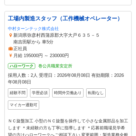
工場内製造スタッフ（工作機械オペレーター）
中村ターンテック株式会社
新潟県弥彦村西蒲原郡大字大戸６３５－５
南吉田駅から 車5分
正社員
月給 195000円 ～ 230000円
巻公共職業安定所
ハローワーク
採用人数：2人
受理日：
2026年08月08日
有効期限：
2026
年08月08日
経験不問
学歴必須
時間外労働あり
転勤なし
マイカー通勤可
ＮＣ旋盤加工 小型のＮＣ旋盤を操作して小さな金属部品を加工
します ＊未経験の方も丁寧に指導します ＊応募前職場見学希
望の方はハローワークへご相談下さい 変更範囲：製造業務全般