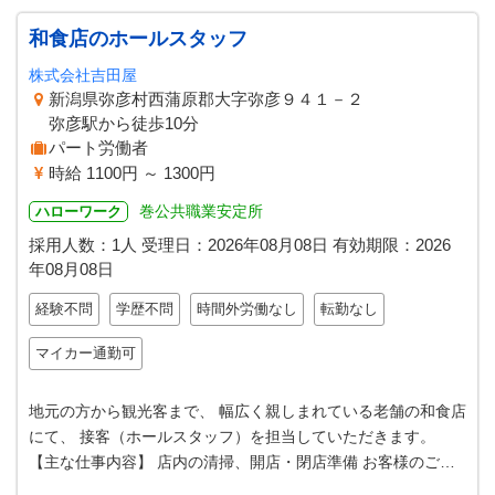
和食店のホールスタッフ
株式会社吉田屋
新潟県弥彦村西蒲原郡大字弥彦９４１－２
弥彦駅から徒歩10分
パート労働者
時給 1100円 ～ 1300円
巻公共職業安定所
ハローワーク
採用人数：1人
受理日：
2026年08月08日
有効期限：
2026
年08月08日
経験不問
学歴不問
時間外労働なし
転勤なし
マイカー通勤可
地元の方から観光客まで、 幅広く親しまれている老舗の和食店
にて、 接客（ホールスタッフ）を担当していただきます。
【主な仕事内容】 店内の清掃、開店・閉店準備 お客様のご案
内、注文伺い、お料理の配膳…