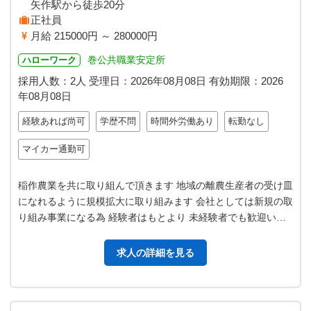
矢作駅から徒歩20分
正社員
月給 215000円 ～ 280000円
巻公共職業安定所
ハローワーク
採用人数：2人
受理日：
2026年08月08日
有効期限：
2026
年08月08日
経験あれば尚可
学歴不問
時間外労働あり
転勤なし
マイカー通勤可
稲作農業を共に取り組んで頂きます 地域の離農生産者の受け皿
になれるように規模拡大に取り組みます 会社としては新規の取
り組み事業になる為 経験者はもとより 未経験者でも歓迎いた
します 地域の先輩方の指…
求人の詳細を見る