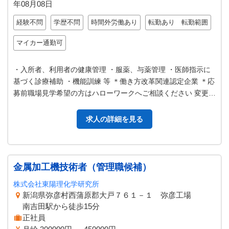
年08月08日
経験不問
学歴不問
時間外労働あり
転勤あり 転勤範囲
マイカー通勤可
・入所者、利用者の健康管理 ・服薬、与薬管理 ・医師指示に
基づく診療補助 ・機能訓練 等 ＊働き方改革関連認定企業 ＊応
募前職場見学希望の方はハローワークへご相談ください 変更範
囲：変更なし
求人の詳細を見る
金属加工機技術者（管理職候補）
株式会社東陽理化学研究所
新潟県弥彦村西蒲原郡大戸７６１－１ 弥彦工場
南吉田駅から徒歩15分
正社員