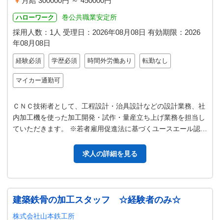
月給 300000円 ～ 450000円
巻公共職業安定所
ハローワーク
採用人数：1人
受理日：
2026年08月08日
有効期限：
2026
年08月08日
経験必須
学歴必須
時間外労働あり
転勤なし
マイカー通勤可
ＣＮＣ技術者として、工程設計・治具設計などの設計業務、社
内加工機を使った加工開発・試作・量産立ち上げ業務を担当し
ていただきます。 ※若者雇用促進法に基づくユースエール認定
企業 「ＰＲシートあり」 変…
求人の詳細を見る
建築鉄骨の加工スタッフ ☆経験者のみ☆
株式会社山本鉄工所