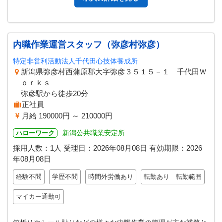
内職作業運営スタッフ（弥彦村弥彦）
特定非営利活動法人千代田心技体養成所
新潟県弥彦村西蒲原郡大字弥彦３５１５－１ 千代田Ｗ
ｏｒｋｓ
弥彦駅から徒歩20分
正社員
月給 190000円 ～ 210000円
新潟公共職業安定所
ハローワーク
採用人数：1人
受理日：
2026年08月08日
有効期限：
2026
年08月08日
経験不問
学歴不問
時間外労働あり
転勤あり 転勤範囲
マイカー通勤可