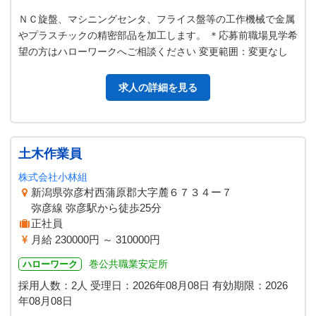
ＮＣ旋盤、マシニングセンタ、フライス盤等の工作機械で金属
やプラスチックの精密部品を加工します。 ＊応募前職場見学希
望の方はハローワークへご相談ください 変更範囲：変更なし
求人の詳細を見る
土木作業員
株式会社小林組
新潟県弥彦村西蒲原郡大字麓６７３４ー７
弥彦線 弥彦駅から徒歩25分
正社員
月給 230000円 ～ 310000円
巻公共職業安定所
ハローワーク
採用人数：2人
受理日：
2026年08月08日
有効期限：
2026
年08月08日