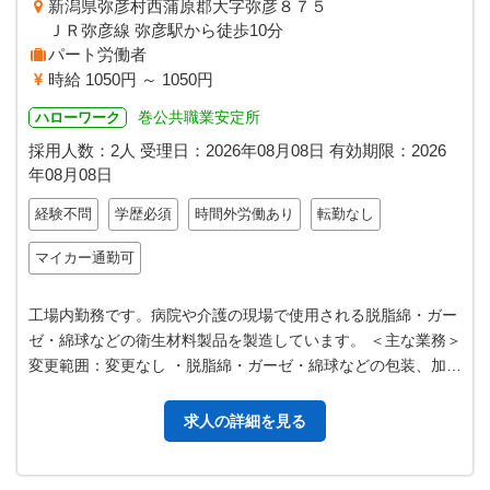
新潟県弥彦村西蒲原郡大字弥彦８７５
ＪＲ弥彦線 弥彦駅から徒歩10分
パート労働者
時給 1050円 ～ 1050円
巻公共職業安定所
ハローワーク
採用人数：2人
受理日：
2026年08月08日
有効期限：
2026
年08月08日
経験不問
学歴必須
時間外労働あり
転勤なし
マイカー通勤可
工場内勤務です。病院や介護の現場で使用される脱脂綿・ガー
ゼ・綿球などの衛生材料製品を製造しています。 ＜主な業務＞
変更範囲：変更なし ・脱脂綿・ガーゼ・綿球などの包装、加
工、検品 （ガーゼの折り畳…
求人の詳細を見る