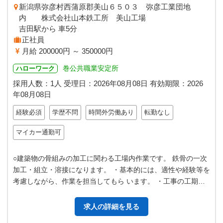
新潟県弥彦村西蒲原郡美山６５０３ 弥彦工業団地
内 株式会社山本鉄工所 美山工場
吉田駅から 車5分
正社員
月給 200000円 ～ 350000円
巻公共職業安定所
ハローワーク
採用人数：1人
受理日：
2026年08月08日
有効期限：
2026
年08月08日
経験必須
学歴不問
時間外労働あり
転勤なし
マイカー通勤可
○建築物の骨組みの加工に関わる工場内作業です。 鉄骨の一次
加工・組立・溶接になります。 ・基本的には、適性や経験等を
考慮しながら、作業を担当してもら います。 ・工事の工期や
納期を守って仕事が出来れ…
求人の詳細を見る