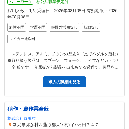
巻公共職業安定所
ハローワーク
採用人数：1人
受理日：
2026年08月08日
有効期限：
2026
年08月08日
経験不問
学歴不問
時間外労働なし
転勤なし
マイカー通勤可
・ステンレス、アルミ、チタンの型抜き（足でペダルを踏む）
※取り扱う製品は、スプーン・フォーク、ナイフなどカトラリ
ー全 般です ・金属板から製品へ出来あがる過程で、製品を機
械から次の機械へ 移動する…
求人の詳細を見る
稲作・農作業全般
株式会社百萬粒
新潟県弥彦村西蒲原郡大字村山字蒲田７４７