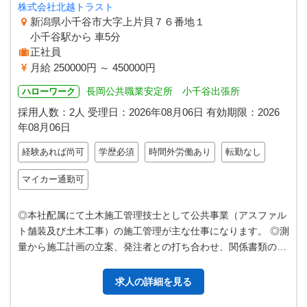
株式会社北越トラスト
新潟県小千谷市大字上片貝７６番地１
小千谷駅から 車5分
正社員
月給 250000円 ～ 450000円
長岡公共職業安定所 小千谷出張所
ハローワーク
採用人数：2人
受理日：
2026年08月06日
有効期限：
2026
年08月06日
経験あれば尚可
学歴必須
時間外労働あり
転勤なし
マイカー通勤可
◎本社配属にて土木施工管理技士として公共事業（アスファル
ト舗装及び土木工事）の施工管理が主な仕事になります。 ◎測
量から施工計画の立案、発注者との打ち合わせ、関係書類の作
成、作業工程・安全・品質・原…
求人の詳細を見る