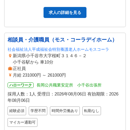
みませんか。 「変更範囲：製…
求人の詳細を見る
相談員・介護職員（モス・コーラデイホーム）
社会福祉法人平成福祉会特別養護老人ホームモスコーラ
新潟県小千谷市大字桜町３１４６－２
小千谷駅から 車10分
正社員
月給 231000円 ～ 261000円
長岡公共職業安定所 小千谷出張所
ハローワーク
採用人数：1人
受理日：
2026年08月06日
有効期限：
2026
年08月06日
経験必須
学歴不問
時間外労働あり
転勤なし
マイカー通勤可