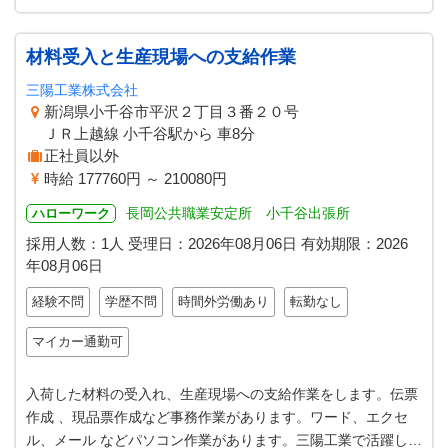
材料受入と生産現場への支給作業
三陽工業株式会社
新潟県小千谷市平沢２丁目３番２０号
ＪＲ上越線 小千谷駅から 車8分
正社員以外
時給 177760円 ～ 210080円
長岡公共職業安定所 小千谷出張所
ハローワーク
採用人数：1人
受理日：
2026年08月06日
有効期限：
2026
年08月06日
経験不問
学歴不問
時間外労働あり
転勤なし
マイカー通勤可
入荷した材料の受入れ、生産現場への支給作業をします。伝票
作成 、現品票作成など事務作業があります。ワード、エクセ
ル、メール などパソコン作業があります。三陽工業で活躍して