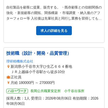
自社製品を顧客に提案、販売する。 ・既存顧客との信頼関係の
強化 ・新規顧客の開拓、関係構築 ・市場調査 ・納入後のアフ
ターフォロー等 入社後は先輩社員と同行し業務を習得してもら
います。 ＜管轄エリア…
求人の詳細を見る
技術職（設計・開発・品質管理）
理研精機株式会社
新潟県小千谷市大字ひ生乙６６４番地
ＪＲ上越線小千谷駅から徒歩10分
正社員
月給 180000円 ～ 270000円
長岡公共職業安定所 小千谷出張所
ハローワーク
採用人数：1人
受理日：
2026年08月06日
有効期限：
2026
年08月06日