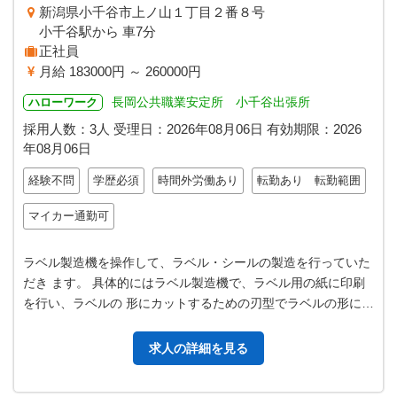
新潟県小千谷市上ノ山１丁目２番８号
小千谷駅から 車7分
正社員
月給 183000円 ～ 260000円
長岡公共職業安定所 小千谷出張所
ハローワーク
採用人数：3人
受理日：
2026年08月06日
有効期限：
2026
年08月06日
経験不問
学歴必須
時間外労働あり
転勤あり 転勤範囲
マイカー通勤可
ラベル製造機を操作して、ラベル・シールの製造を行っていた
だき ます。 具体的にはラベル製造機で、ラベル用の紙に印刷
を行い、ラベルの 形にカットするための刃型でラベルの形にカ
ットを行います。 流れ作業…
求人の詳細を見る