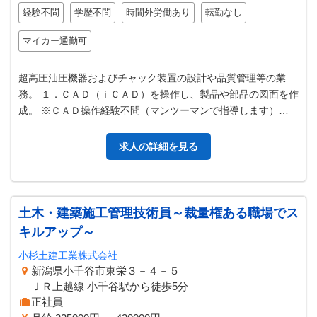
経験不問
学歴不問
時間外労働あり
転勤なし
マイカー通勤可
超高圧油圧機器およびチャック装置の設計や品質管理等の業
務。 １．ＣＡＤ（ｉＣＡＤ）を操作し、製品や部品の図面を作
成。 ※ＣＡＤ操作経験不問（マンツーマンで指導します）
２．お客様との製品打合せ、現地…
求人の詳細を見る
土木・建築施工管理技術員～裁量権ある職場でス
キルアップ～
小杉土建工業株式会社
新潟県小千谷市東栄３－４－５
ＪＲ上越線 小千谷駅から徒歩5分
正社員