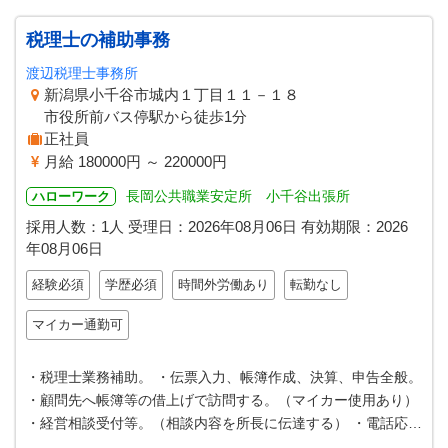
税理士の補助事務
渡辺税理士事務所
新潟県小千谷市城内１丁目１１－１８
市役所前バス停駅から徒歩1分
正社員
月給 180000円 ～ 220000円
長岡公共職業安定所 小千谷出張所
ハローワーク
採用人数：1人
受理日：
2026年08月06日
有効期限：
2026
年08月06日
経験必須
学歴必須
時間外労働あり
転勤なし
マイカー通勤可
・税理士業務補助。 ・伝票入力、帳簿作成、決算、申告全般。
・顧問先へ帳簿等の借上げで訪問する。（マイカー使用あり）
・経営相談受付等。（相談内容を所長に伝達する） ・電話応
対。 ・来客応対。 ＊顧…