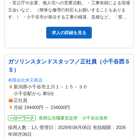
・官公庁や企業、個人宅への営業活動。 ・工事依頼による現場
立会いなど。 （簡単な修理の対応もお願いすることもありま
す。） ・小千谷市が発注する工事の積算、見積など。 「変更
範囲：変更なし」
求人の詳細を見る
ガソリンスタンドスタッフ／正社員（小千谷西Ｓ
Ｓ）
有限会社米又商店
新潟県小千谷市土川１－１５－３０
小千谷駅から 車5分
正社員
月給 194400円 ～ 234000円
長岡公共職業安定所 小千谷出張所
ハローワーク
採用人数：1人
受理日：
2026年08月06日
有効期限：
2026
年08月06日