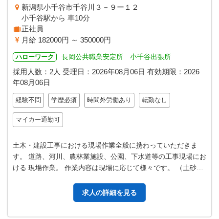
新潟県小千谷市千谷川３－９ー１２
小千谷駅から 車10分
正社員
月給 182000円 ～ 350000円
長岡公共職業安定所 小千谷出張所
ハローワーク
採用人数：2人
受理日：
2026年08月06日
有効期限：
2026
年08月06日
経験不問
学歴必須
時間外労働あり
転勤なし
マイカー通勤可
土木・建設工事における現場作業全般に携わっていただきま
す。 道路、河川、農林業施設、公園、下水道等の工事現場にお
ける 現場作業。 作業内容は現場に応じて様々です。 （土砂の
掘削・運搬・埋戻し、コンク…
求人の詳細を見る