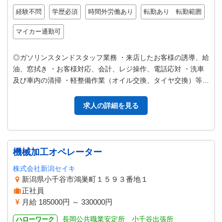
経験不問
学歴必須
時間外労働あり
転勤あり 転勤範囲
マイカー通勤可
◎ガソリンスタンドスタッフ業務 ・来店したお客様の誘導、給
油、窓拭き ・お客様対応、会計、レジ操作、電話応対 ・洗車
及び車内の清掃 ・軽整備作業（オイル交換、タイヤ交換）等
・ケミカル商品等の販売 …
求人の詳細を見る
機械加工オペレーター
株式会社新潟セイキ
新潟県小千谷市鴻巣町１５９３番地１
正社員
月給 185000円 ～ 330000円
長岡公共職業安定所 小千谷出張所
ハローワーク