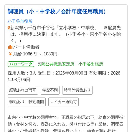
調理員（小・中学校／会計年度任用職員）
小千谷市役所
新潟県小千谷市千谷他「立小学校・中学校」 ※配属先
は、採用後に決定します。（小千谷小・東小千谷小を除
く。）
パート労働者
月給 1066円 ～ 1080円
長岡公共職業安定所 小千谷出張所
ハローワーク
採用人数：3人
受理日：
2026年08月06日
有効期限：
2026
年08月06日
経験あれば尚可
学歴不問
時間外労働あり
転勤あり 転勤範囲
マイカー通勤可
市内小・中学校の調理室で、正職員の指示の下、給食の調理補
助（食材を切る、容器に入れる、盛り付ける等）業務、調理器
具および食器類の洗浄、管理も行います。 給食が無い日は、食