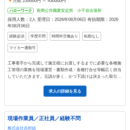
月給 235000円 ～ 430000円
長岡公共職業安定所 小千谷出張所
ハローワーク
採用人数：2人
受理日：
2026年08月06日
有効期限：
2026
年08月06日
経験必須
学歴不問
時間外労働あり
転勤なし
マイカー通勤可
工事着手から完成して施主様にお渡しするまでに必要な各種施
工管理の業務を現場運営・書類作成・各種打合せ等幅広く担当
していただきます。元請が多く、かつ下請けは決まった取引先
で選定できるため、ストレスレス…
求人の詳細を見る
現場作業員／正社員／経験不問
株式会社吉村組