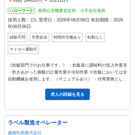
時給 184032円 ～ 201312円
長岡公共職業安定所 小千谷出張所
ハローワーク
採用人数：2人
受理日：
2026年08月06日
有効期限：
2026
年08月06日
経験不問
学歴必須
時間外労働あり
転勤なし
マイカー通勤可
《炊飯部門でのお仕事です。》 ・炊飯釜に調味料の投入作業等
・炊きあがった御飯の計量作業や冷却作業 ※炊飯においては全
自動機械を使用します。（マニュアルあり） ・付帯業務とし
て、調理釜での炒飯製造補…
求人の詳細を見る
ラベル製造オペレーター
越後札紙株式会社