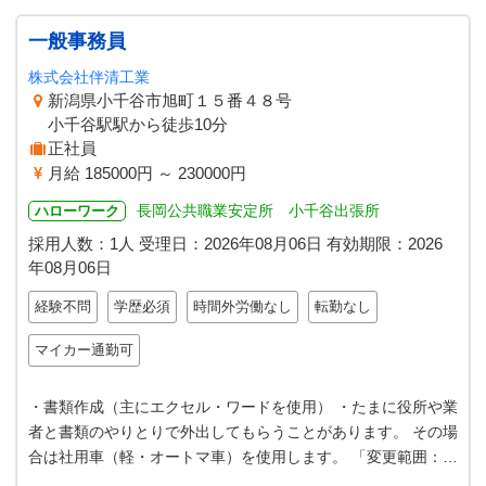
一般事務員
株式会社伴清工業
新潟県小千谷市旭町１５番４８号
小千谷駅駅から徒歩10分
正社員
月給 185000円 ～ 230000円
長岡公共職業安定所 小千谷出張所
ハローワーク
採用人数：1人
受理日：
2026年08月06日
有効期限：
2026
年08月06日
経験不問
学歴必須
時間外労働なし
転勤なし
マイカー通勤可
・書類作成（主にエクセル・ワードを使用） ・たまに役所や業
者と書類のやりとりで外出してもらうことがあります。 その場
合は社用車（軽・オートマ車）を使用します。 「変更範囲：変
更なし」 ＊短時間パート…