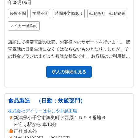
年08月06日
経験不問
学歴不問
時間外労働あり
転勤あり 転勤範囲
マイカー通勤可
店頭にて携帯電話の販売、お客様へのサポートを行います。 携
帯電話は日常生活になくてはならないものとなりましたが、そ
の料金プランはまだまだ複雑な状況です。 お客様のご利用状況
やご家族構成などをお伺いし…
求人の詳細を見る
食品製造 （日勤：炊飯部門）
株式会社デイリーはやしや中越工場
新潟県小千谷市鴻巣町字西原１５９３番地６
来迎寺駅から 車10分
正社員以外