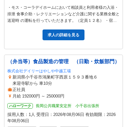
・モス・コーラデイホームにおいて相談員と利用者様の入浴・
排泄 食事介助・レクリエーションなど介護に関する業務全般と
送迎時 の運転を行っていただきます。（定員１２名） ・宿直
が、月１回程度あります。※…
求人の詳細を見る
（弁当等）食品製造の管理 （日勤・炊飯部門）
株式会社デイリーはやしや中越工場
新潟県小千谷市鴻巣町字西原１５９３番地６
来迎寺駅から 車10分
正社員
月給 192000円 ～ 250000円
長岡公共職業安定所 小千谷出張所
ハローワーク
採用人数：1人
受理日：
2026年08月06日
有効期限：
2026
年08月06日