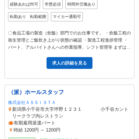
経験あれば尚可
学歴必須
時間外労働あり
転勤あり 転勤範囲
マイカー通勤可
〇食品工場の製造（炊飯）部門でのお仕事です。 ・炊飯工程の
衛生管理とご飯炊き上がり状態の確認 ・製造工程進捗管理 ・
パート、アルバイトさんへの作業指導、シフト管理等 まずは、
先輩やパートさん達と一緒…
求人の詳細を見る
（派）ホールスタッフ
株式会社ＡＳＳＩＳＴＡ
新潟県小千谷市大字坪野１２３１ 小千谷カント
リークラブ内レストラン
有期雇用派遣パート
時給 1200円 ～ 1200円