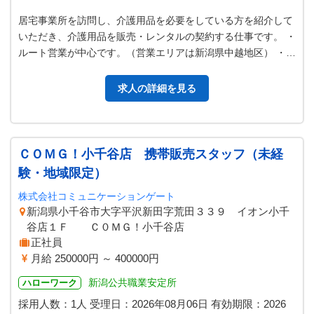
居宅事業所を訪問し、介護用品を必要をしている方を紹介して
いただき、介護用品を販売・レンタルの契約する仕事です。 ・
ルート営業が中心です。（営業エリアは新潟県中越地区） ・ノ
ルマは一切ありません。 ・…
求人の詳細を見る
ＣＯＭＧ！小千谷店 携帯販売スタッフ（未経
験・地域限定）
株式会社コミュニケーションゲート
新潟県小千谷市大字平沢新田字荒田３３９ イオン小千
谷店１Ｆ Ｃ０ＭＧ！小千谷店
正社員
月給 250000円 ～ 400000円
新潟公共職業安定所
ハローワーク
採用人数：1人
受理日：
2026年08月06日
有効期限：
2026