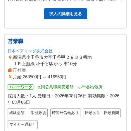
器の手入れ・ガス台清掃・調理…
求人の詳細を見る
営業職
日本ベアリング株式会社
新潟県小千谷市大字千谷甲２８３３番地
ＪＲ上越線 小千谷駅から 車10分
正社員
月給 263500円 ～ 416960円
長岡公共職業安定所 小千谷出張所
ハローワーク
採用人数：1人
受理日：
2026年08月06日
有効期限：
2026
年08月06日
経験必須
学歴必須
時間外労働あり
転勤あり 転勤範囲
マイカー通勤可