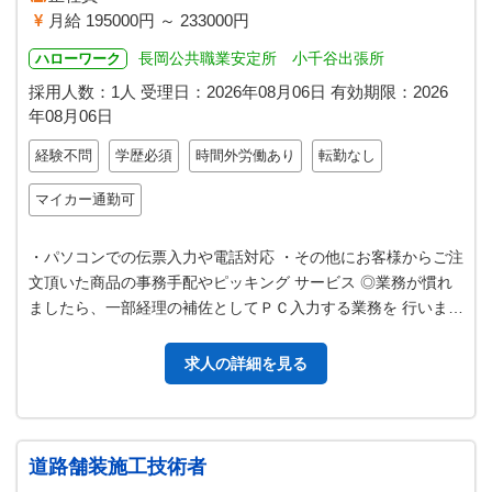
月給 195000円 ～ 233000円
長岡公共職業安定所 小千谷出張所
ハローワーク
採用人数：1人
受理日：
2026年08月06日
有効期限：
2026
年08月06日
経験不問
学歴必須
時間外労働あり
転勤なし
マイカー通勤可
・パソコンでの伝票入力や電話対応 ・その他にお客様からご注
文頂いた商品の事務手配やピッキング サービス ◎業務が慣れ
ましたら、一部経理の補佐としてＰＣ入力する業務を 行いま
す。 ※パソコンの基本操作…
求人の詳細を見る
道路舗装施工技術者