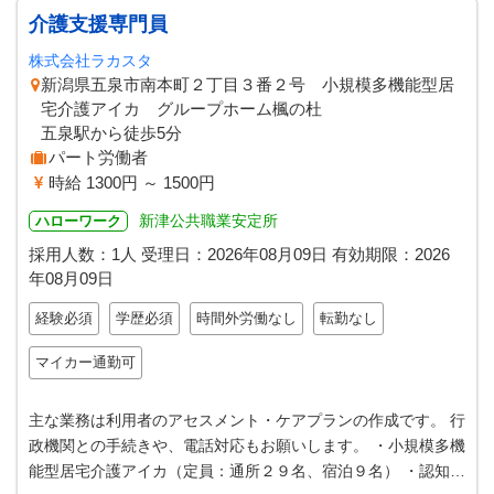
介護支援専門員
株式会社ラカスタ
新潟県五泉市南本町２丁目３番２号 小規模多機能型居
宅介護アイカ グループホーム楓の杜
五泉駅から徒歩5分
パート労働者
時給 1300円 ～ 1500円
新津公共職業安定所
ハローワーク
採用人数：1人
受理日：
2026年08月09日
有効期限：
2026
年08月09日
経験必須
学歴必須
時間外労働なし
転勤なし
マイカー通勤可
主な業務は利用者のアセスメント・ケアプランの作成です。 行
政機関との手続きや、電話対応もお願いします。 ・小規模多機
能型居宅介護アイカ（定員：通所２９名、宿泊９名） ・認知症