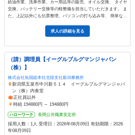
給油作業、洗車作業、カー用品等の販売、オイル交換、 タイヤ
交換、バッテリー交換等の軽整備を担当していただきます。 ま
た、上記以外にも伝票整理、パソコンの打ち込み等、 簡単な事
務作業も行います。 ＊最…
求人の詳細を見る
（請）調理員【イーグルブルグマンジャパン
（株）】
株式会社魚国総本社北陸支社新潟事務所
新潟県五泉市中川新５１４ イーグルブルグマンジャパ
ン（株）内食堂
正社員以外
時給 194880円 ～ 194880円
長岡公共職業安定所
ハローワーク
採用人数：1人
受理日：
2026年08月09日
有効期限：
2026
年08月09日