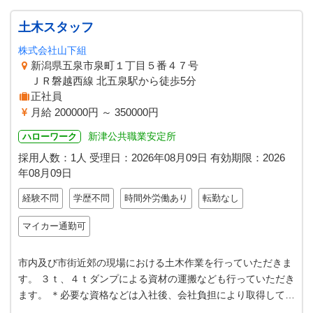
土木スタッフ
株式会社山下組
新潟県五泉市泉町１丁目５番４７号
ＪＲ磐越西線 北五泉駅から徒歩5分
正社員
月給 200000円 ～ 350000円
新津公共職業安定所
ハローワーク
採用人数：1人
受理日：
2026年08月09日
有効期限：
2026
年08月09日
経験不問
学歴不問
時間外労働あり
転勤なし
マイカー通勤可
市内及び市街近郊の現場における土木作業を行っていただきま
す。 ３ｔ、４ｔダンプによる資材の運搬なども行っていただき
ます。 ＊必要な資格などは入社後、会社負担により取得してい
ただき、 ご自身のレベルア…