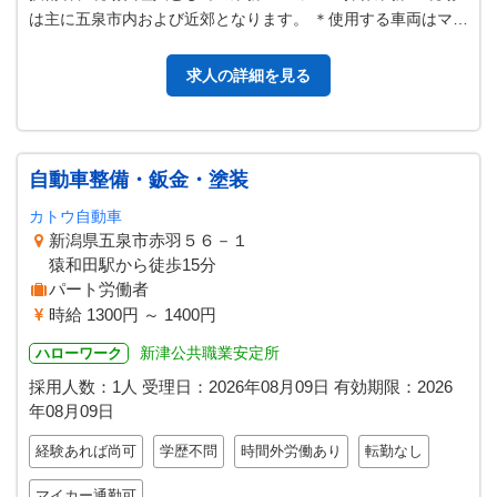
は主に五泉市内および近郊となります。 ＊使用する車両はマイ
カー借上げとなります。 …
求人の詳細を見る
自動車整備・鈑金・塗装
カトウ自動車
新潟県五泉市赤羽５６－１
猿和田駅から徒歩15分
パート労働者
時給 1300円 ～ 1400円
新津公共職業安定所
ハローワーク
採用人数：1人
受理日：
2026年08月09日
有効期限：
2026
年08月09日
経験あれば尚可
学歴不問
時間外労働あり
転勤なし
マイカー通勤可