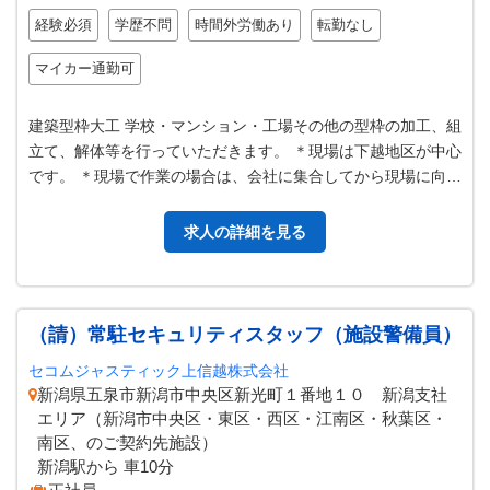
経験必須
学歴不問
時間外労働あり
転勤なし
マイカー通勤可
建築型枠大工 学校・マンション・工場その他の型枠の加工、組
立て、解体等を行っていただきます。 ＊現場は下越地区が中心
です。 ＊現場で作業の場合は、会社に集合してから現場に向か
います。 変更範囲：変更…
求人の詳細を見る
（請）常駐セキュリティスタッフ（施設警備員）
セコムジャスティック上信越株式会社
新潟県五泉市新潟市中央区新光町１番地１０ 新潟支社
エリア（新潟市中央区・東区・西区・江南区・秋葉区・
南区、のご契約先施設）
新潟駅から 車10分