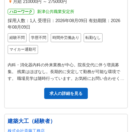
月給 210000円 ～ 275000円
新津公共職業安定所
ハローワーク
採用人数：1人
受理日：
2026年08月09日
有効期限：
2026
年08月09日
経験不問
学歴不問
時間外労働あり
転勤なし
マイカー通勤可
内科・消化器内科の外来業務が中心。院長交代に伴う増員募
集。 残業はほぼなし。長期的に安定して勤務が可能な環境で
す。 職場見学は随時行っています。お気軽にお問い合わせくだ
さい。 【業務内容】 ・外来診…
求人の詳細を見る
建築大工（経験者）
株式会社斎藤工務店