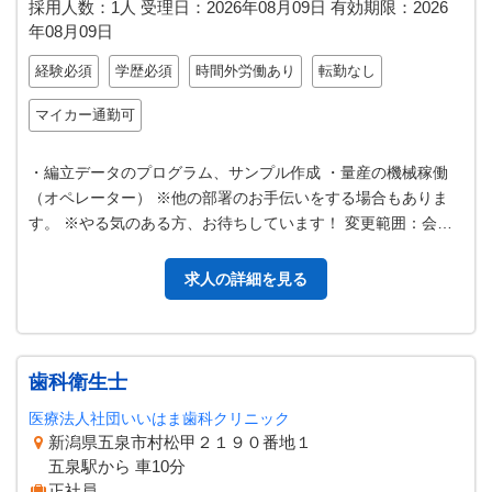
採用人数：1人
受理日：
2026年08月09日
有効期限：
2026
年08月09日
経験必須
学歴必須
時間外労働あり
転勤なし
マイカー通勤可
・編立データのプログラム、サンプル作成 ・量産の機械稼働
（オペレーター） ※他の部署のお手伝いをする場合もありま
す。 ※やる気のある方、お待ちしています！ 変更範囲：会社
の定める業務
求人の詳細を見る
歯科衛生士
医療法人社団いいはま歯科クリニック
新潟県五泉市村松甲２１９０番地１
五泉駅から 車10分
正社員