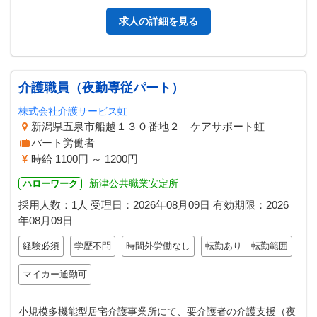
高齢者グループホーム楓の…
求人の詳細を見る
介護職員（夜勤専従パート）
株式会社介護サービス虹
新潟県五泉市船越１３０番地２ ケアサポート虹
パート労働者
時給 1100円 ～ 1200円
新津公共職業安定所
ハローワーク
採用人数：1人
受理日：
2026年08月09日
有効期限：
2026
年08月09日
経験必須
学歴不問
時間外労働なし
転勤あり 転勤範囲
マイカー通勤可
小規模多機能型居宅介護事業所にて、要介護者の介護支援（夜