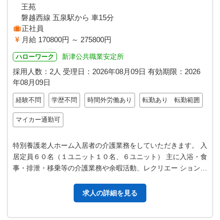
王苑
磐越西線 五泉駅から 車15分
正社員
月給 170800円 ～ 275800円
新津公共職業安定所
ハローワーク
採用人数：2人
受理日：
2026年08月09日
有効期限：
2026
年08月09日
経験不問
学歴不問
時間外労働あり
転勤あり 転勤範囲
マイカー通勤可
特別養護老人ホーム入居者の介護業務をしていただきます。 入
居定員６０名（１ユニット１０名、６ユニット） 主に入浴・食
事・排泄・移乗等の介護業務や余暇活動、レクリエー ション等
の支援を行います。 ※入…
求人の詳細を見る