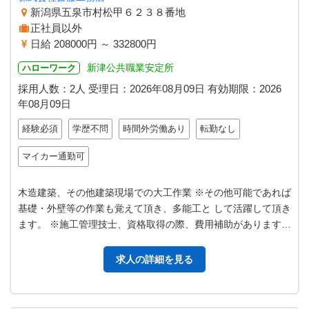
新潟県五泉市村松甲６２３８番地
正社員以外
日給 208000円 ～ 332800円
新津公共職業安定所
ハローワーク
採用人数：2人
受理日：
2026年08月09日
有効期限：
2026
年08月09日
経験必須
学歴不問
時間外労働あり
転勤なし
マイカー通勤可
木造建築、その他建築現場での大工作業 ※その他可能であれば
基礎・外壁等の作業も覚えて頂き、多能工と して活躍して頂き
ます。 ※施工管理技士、資格取得の際、費用補助があります。
※基準を満たした場合、…
求人の詳細を見る