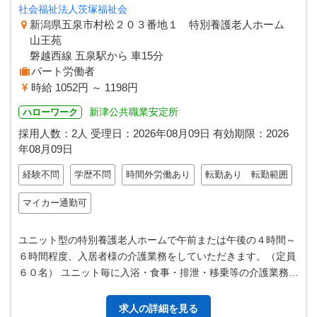
社会福祉法人茨塚福祉会
新潟県五泉市村松２０３番地１ 特別養護老人ホーム
山王苑
磐越西線 五泉駅から 車15分
パート労働者
時給 1052円 ～ 1198円
新津公共職業安定所
ハローワーク
採用人数：2人
受理日：
2026年08月09日
有効期限：
2026
年08月09日
経験不問
学歴不問
時間外労働あり
転勤あり 転勤範囲
マイカー通勤可
ユニット型の特別養護老人ホームで午前または午後の４時間～
６時間程度、入居者様の介護業務をしていただきます。（定員
６０名） ユニット毎に入浴・食事・排泄・移乗等の介護業務や
余暇活動やレクリエーション等…
求人の詳細を見る