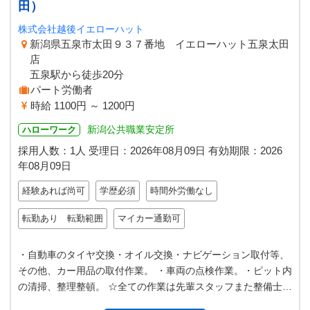
田）
株式会社越後イエローハット
新潟県五泉市太田９３７番地 イエローハット五泉太田
店
五泉駅から徒歩20分
パート労働者
時給 1100円 ～ 1200円
新潟公共職業安定所
ハローワーク
採用人数：1人
受理日：
2026年08月09日
有効期限：
2026
年08月09日
経験あれば尚可
学歴必須
時間外労働なし
転勤あり 転勤範囲
マイカー通勤可
・自動車のタイヤ交換・オイル交換・ナビゲーション取付等、
その他、カー用品の取付作業。 ・車両の点検作業。・ピット内
の清掃、整理整頓。 ☆全ての作業は先輩スタッフまた整備士が
丁寧に教えます。 ◎車の…