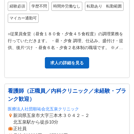
経験必須
学歴不問
時間外労働なし
転勤あり 転勤範囲
マイカー通勤可
○従業員食堂（昼食１８０食・夕食４５食程度）の調理業務を
行っていただきます。 ・昼・夕食 調理、仕込み、盛付け・提
供、後片づけ ・昼食６名・夕食２名体制の職場です。 ※メニ
ュー作成等は有りません・夕…
求人の詳細を見る
看護師（正職員／内科クリニック／未経験・ブラ
ンク歓迎）
医療法人社団順祐会北五泉クリニック
新潟県五泉市大字三本木３０４２－２
北五泉駅から徒歩10分
正社員