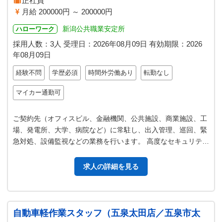
正社員
月給 200000円 ～ 200000円
新潟公共職業安定所
ハローワーク
採用人数：3人
受理日：
2026年08月09日
有効期限：
2026
年08月09日
経験不問
学歴必須
時間外労働あり
転勤なし
マイカー通勤可
ご契約先（オフィスビル、金融機関、公共施設、商業施設、工
場、発電所、大学、病院など）に常駐し、出入管理、巡回、緊
急対処、設備監視などの業務を行います。 高度なセキュリティ
が求められる施設において、建…
求人の詳細を見る
自動車軽作業スタッフ（五泉太田店／五泉市太