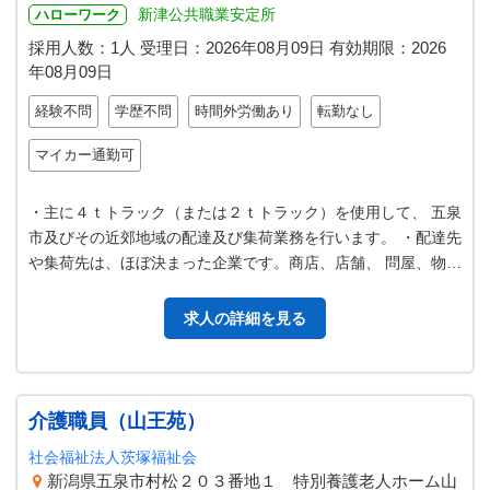
新津公共職業安定所
ハローワーク
採用人数：1人
受理日：
2026年08月09日
有効期限：
2026
年08月09日
経験不問
学歴不問
時間外労働あり
転勤なし
マイカー通勤可
・主に４ｔトラック（または２ｔトラック）を使用して、 五泉
市及びその近郊地域の配達及び集荷業務を行います。 ・配達先
や集荷先は、ほぼ決まった企業です。商店、店舗、 問屋、物流
拠点、工場などがあり、日…
求人の詳細を見る
介護職員（山王苑）
社会福祉法人茨塚福祉会
新潟県五泉市村松２０３番地１ 特別養護老人ホーム山