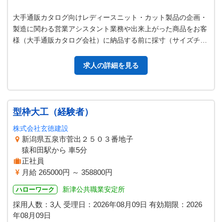
大手通販カタログ向けレディースニット・カット製品の企画・
製造に関わる営業アシスタント業務や出来上がった商品をお客
様（大手通販カタログ会社）に納品する前に採寸（サイズチェ
ック）や検品などをする業務です…
求人の詳細を見る
型枠大工（経験者）
株式会社玄徳建設
新潟県五泉市菅出２５０３番地子
猿和田駅から 車5分
正社員
月給 265000円 ～ 358800円
新津公共職業安定所
ハローワーク
採用人数：3人
受理日：
2026年08月09日
有効期限：
2026
年08月09日