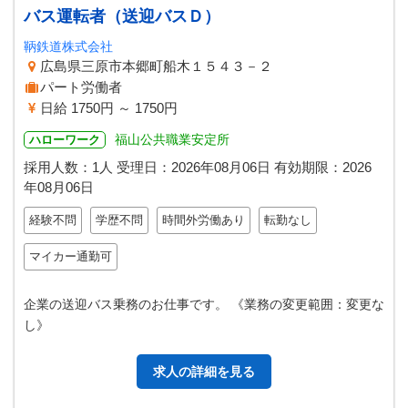
バス運転者（送迎バスＤ）
鞆鉄道株式会社
広島県三原市本郷町船木１５４３－２
パート労働者
日給 1750円 ～ 1750円
福山公共職業安定所
ハローワーク
採用人数：1人
受理日：
2026年08月06日
有効期限：
2026
年08月06日
経験不問
学歴不問
時間外労働あり
転勤なし
マイカー通勤可
企業の送迎バス乗務のお仕事です。 《業務の変更範囲：変更な
し》
求人の詳細を見る