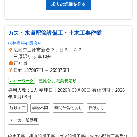
求人の詳細を見る
ガス・水道配管設備工・土木工事作業
松井商事有限会社
広島県三原市新倉２丁目６－３６
三原駅から 車10分
正社員
日給 187987円 ～ 259875円
三原公共職業安定所
ハローワーク
採用人数：1人
受理日：
2026年08月06日
有効期限：
2026
年08月06日
経験不問
学歴不問
時間外労働あり
転勤なし
マイカー通勤可
給水工事、排水設備工事、ガス設備工事における配管工事及び