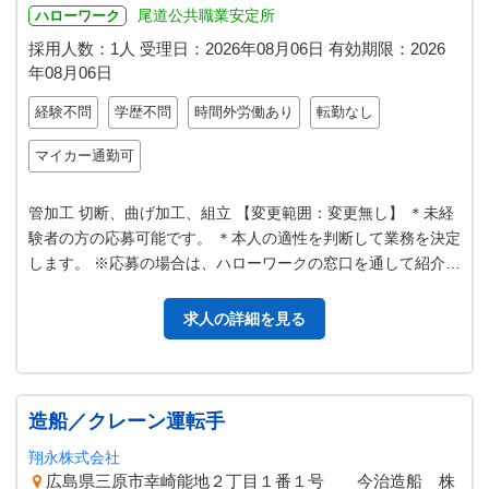
尾道公共職業安定所
ハローワーク
採用人数：1人
受理日：
2026年08月06日
有効期限：
2026
年08月06日
経験不問
学歴不問
時間外労働あり
転勤なし
マイカー通勤可
管加工 切断、曲げ加工、組立 【変更範囲：変更無し】 ＊未経
験者の方の応募可能です。 ＊本人の適性を判断して業務を決定
します。 ※応募の場合は、ハローワークの窓口を通して紹介を
受け、面接時 には紹介…
求人の詳細を見る
造船／クレーン運転手
翔永株式会社
広島県三原市幸崎能地２丁目１番１号 今治造船 株