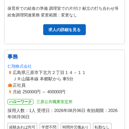
保育所での給食の準備 調理室での片付け 献立の打ち合わせ等
給食調理関連業務 変更範囲：変更なし
求人の詳細を見る
事務
仁翔株式会社
広島県三原市下北方２丁目１４－１１
ＪＲ山陽本線 本郷駅から 車5分
正社員
月給 250000円 ～ 400000円
三原公共職業安定所
ハローワーク
採用人数：1人
受理日：
2026年08月06日
有効期限：
2026
年08月06日
経験あれば尚可
学歴不問
時間外労働あり
転勤なし