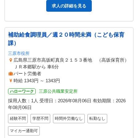
求人の詳細を見る
補助給食調理員／週２０時間未満（こども保育
課）
三原市役所
広島県三原市高坂町真良２１５３番地 （高坂保育所）
ＪＲ本郷駅から 車6分
パート労働者
時給 1343円 ～ 1343円
三原公共職業安定所
ハローワーク
採用人数：1人
受理日：
2026年08月06日
有効期限：
2026
年08月06日
経験不問
学歴不問
時間外労働なし
転勤なし
マイカー通勤可