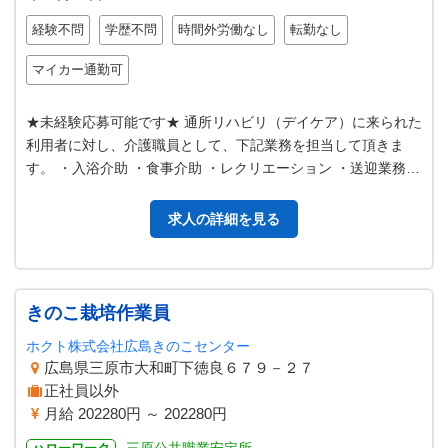
経験不問
学歴不問
時間外労働なし
転勤なし
マイカー通勤可
★未経験応募可能です★ 通所リハビリ（デイケア）に来られた
利用者に対し、介護職員として、下記業務を担当して頂きま
す。 ・入浴介助 ・食事介助 ・レクリエーション ・送迎業務
・トイレ介助 ※変更範囲…
求人の詳細を見る
きのこ栽培作業員
ホクト株式会社広島きのこセンター
広島県三原市大和町下徳良６７９－２７
正社員以外
月給 202280円 ～ 202280円