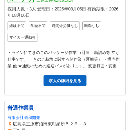
三原公共職業安定所
ハローワーク
採用人数：3人
受理日：
2026年08月06日
有効期限：
2026
年08月06日
経験不問
学歴不問
時間外労働なし
転勤なし
マイカー通勤可
・ラインにてきのこのパッケージ作業 （計量・箱詰め等 立ち
仕事です） ・きのこ栽培に関する諸作業（運搬等） ・構内作
業 他 ★通勤のための送迎バスがあります。 変更範囲：変更な
し（上記業務に定めるも…
求人の詳細を見る
普通作業員
有限会社誠和開発
広島県三原市沼田東町納所５２６－３