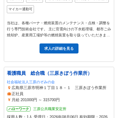
マイカー通勤可
当社は、各種バーナ・燃焼装置のメンテナンス・点検・調整を
行う専門技術会社です。 主に官需向けの下水処理場、都市ごみ
焼却炉、産業用工場炉等の燃焼装置を取り扱っていただきま
す。 近年では温室効果ガス削減…
求人の詳細を見る
看護職員 総合職（三原きぼう作業所）
社会福祉法人三原のぞみの会
広島県三原市明神１丁目１８－１ 三原きぼう作業所
正社員
月給 201000円 ～ 315700円
三原公共職業安定所
ハローワーク
採用人数：1人
受理日：
2026年08月06日
有効期限：
2026