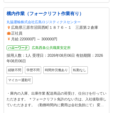
構内作業（フォークリフト作業有り）
丸協運輸株式会社広島ロジスティクスセンター
広島県三原市沼田西町１８７６－１ 三原第２倉庫
正社員
月給 220000円 ～ 300000円
広島西条公共職業安定所
ハローワーク
採用人数：1人
受理日：
2026年08月06日
有効期限：
2026
年08月06日
経験不問
学歴不問
時間外労働あり
転勤なし
マイカー通勤可
・庫内の入庫、出庫作業 配送商品の荷受け、仕分けを行ってい
ただきます。 ＊フォークリフト免許のない方は、入社後取得し
ていただきます。 （勤務時間内に費用は会社負担にて） 変更
の範囲：変更なし