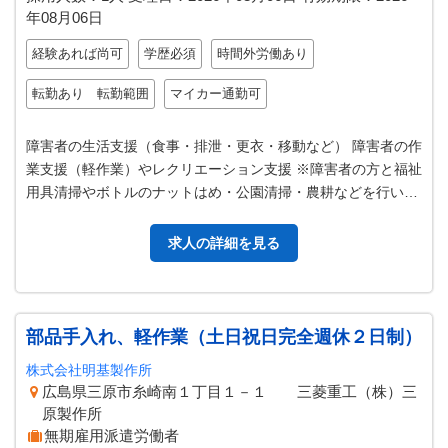
年08月06日
経験あれば尚可
学歴必須
時間外労働あり
転勤あり 転勤範囲
マイカー通勤可
障害者の生活支援（食事・排泄・更衣・移動など） 障害者の作
業支援（軽作業）やレクリエーション支援 ※障害者の方と福祉
用具清掃やボトルのナットはめ・公園清掃・農耕などを行いま
す。 レクリエーションでは…
求人の詳細を見る
部品手入れ、軽作業（土日祝日完全週休２日制）
株式会社明基製作所
広島県三原市糸崎南１丁目１－１ 三菱重工（株）三
原製作所
無期雇用派遣労働者