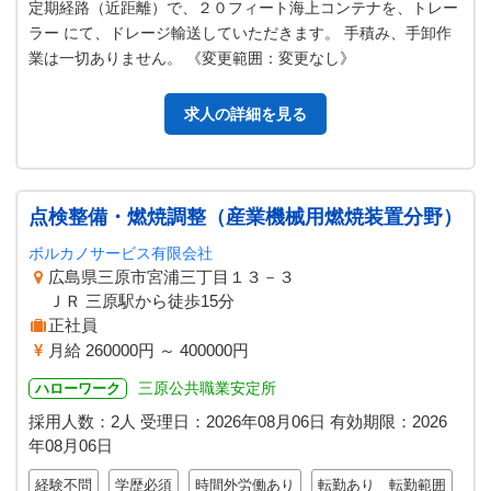
定期経路（近距離）で、２０フィート海上コンテナを、トレー
ラー にて、ドレージ輸送していただきます。 手積み、手卸作
業は一切ありません。 《変更範囲：変更なし》
求人の詳細を見る
点検整備・燃焼調整（産業機械用燃焼装置分野）
ボルカノサービス有限会社
広島県三原市宮浦三丁目１３－３
ＪＲ 三原駅から徒歩15分
正社員
月給 260000円 ～ 400000円
三原公共職業安定所
ハローワーク
採用人数：2人
受理日：
2026年08月06日
有効期限：
2026
年08月06日
経験不問
学歴必須
時間外労働あり
転勤あり 転勤範囲