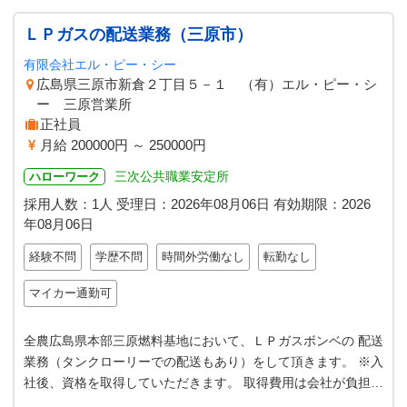
ＬＰガスの配送業務（三原市）
有限会社エル・ピー・シー
広島県三原市新倉２丁目５－１ （有）エル・ピー・シ
ー 三原営業所
正社員
月給 200000円 ～ 250000円
三次公共職業安定所
ハローワーク
採用人数：1人
受理日：
2026年08月06日
有効期限：
2026
年08月06日
経験不問
学歴不問
時間外労働なし
転勤なし
マイカー通勤可
全農広島県本部三原燃料基地において、ＬＰガスボンベの 配送
業務（タンクローリーでの配送もあり）をして頂きます。 ※入
社後、資格を取得していただきます。 取得費用は会社が負担し
ます。 変更範囲：変更な…