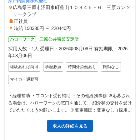
瀬戸内開発株式会社
広島県三原市沼田東町釜山１０３４５－６ 三原カンツ
リークラブ
正社員
時給 190380円 ～ 220440円
三原公共職業安定所
ハローワーク
採用人数：1人
受理日：
2026年08月06日
有効期限：
2026
年08月06日
経験あれば尚可
学歴必須
時間外労働あり
転勤なし
マイカー通勤可
・経理補助 ・フロント受付補助 ・その他総務事務 ※応募され
る場合は、ハローワークの窓口を通して、 紹介状の交付を受け
ていただくようお願いします。 ※変更範囲：変更なし（採用後
に業務内容の変更予定な…
求人の詳細を見る