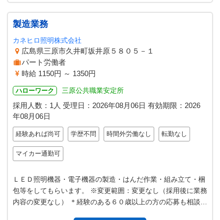
製造業務
カネヒロ照明株式会社
広島県三原市久井町坂井原５８０５－１
パート労働者
時給 1150円 ～ 1350円
三原公共職業安定所
ハローワーク
採用人数：1人
受理日：
2026年08月06日
有効期限：
2026
年08月06日
経験あれば尚可
学歴不問
時間外労働なし
転勤なし
マイカー通勤可
ＬＥＤ照明機器・電子機器の製造・はんだ作業・組み立て・梱
包等をしてもらいます。 ※変更範囲：変更なし（採用後に業務
内容の変更なし） ＊経験のある６０歳以上の方の応募も相談に
応じます。