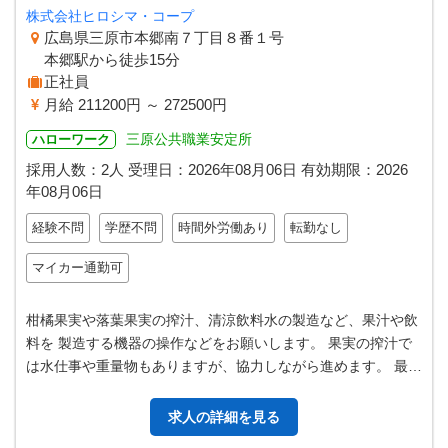
株式会社ヒロシマ・コープ
広島県三原市本郷南７丁目８番１号
本郷駅から徒歩15分
正社員
月給 211200円 ～ 272500円
三原公共職業安定所
ハローワーク
採用人数：2人
受理日：
2026年08月06日
有効期限：
2026
年08月06日
経験不問
学歴不問
時間外労働あり
転勤なし
マイカー通勤可
柑橘果実や落葉果実の搾汁、清涼飲料水の製造など、果汁や飲
料を 製造する機器の操作などをお願いします。 果実の搾汁で
は水仕事や重量物もありますが、協力しながら進めます。 最初
は一緒に作業しますので、初…
求人の詳細を見る