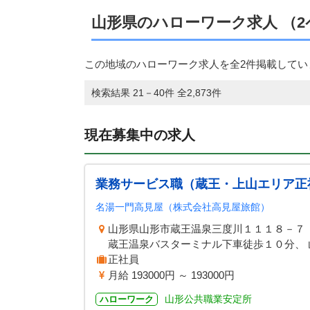
山形県のハローワーク求人 （2
この地域のハローワーク求人を全2件掲載してい
検索結果 21－40件 全2,873件
現在募集中の求人
業務サービス職（蔵王・上山エリア正
名湯一門高見屋（株式会社高見屋旅館）
山形県山形市蔵王温泉三度川１１１８－７
蔵王温泉バスターミナル下車徒歩１０分、 山
正社員
月給 193000円 ～ 193000円
山形公共職業安定所
ハローワーク