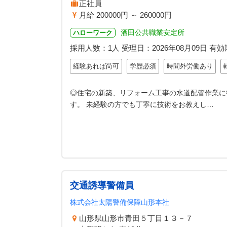
正社員
月給 200000円 ～ 260000円
酒田公共職業安定所
ハローワーク
採用人数：1人
受理日：
2026年08月09日
有効
経験あれば尚可
学歴必須
時間外労働あり
◎住宅の新築、リフォーム工事の水道配管作業に
す。 未経験の方でも丁寧に技術をお教えし…
交通誘導警備員
株式会社太陽警備保障山形本社
山形県山形市青田５丁目１３－７