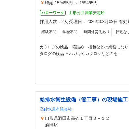
時給 159495円 ～ 159495円
山形公共職業安定所
ハローワーク
採用人数：2人
受理日：
2026年08月09日
有効
経験不問
学歴不問
時間外労働あり
転勤な
カタログの検品・箱詰め・梱包などの業務になり
タログの検品 ＊ハガキやカタログなどのを…
給排水衛生設備（管工事）の現場施工
高砂水道有限会社
山形県酒田市高砂１丁目３－１２
酒田駅