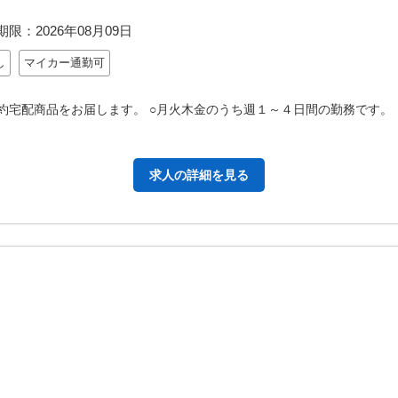
期限：
2026年08月09日
し
マイカー通勤可
約宅配商品をお届します。 ○月火木金のうち週１～４日間の勤務です。
求人の詳細を見る