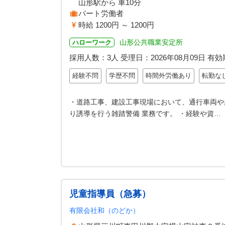
山形駅から 車10分
パート労働者
時給 1200円 ～ 1200円
山形公共職業安定所
ハローワーク
採用人数：3人
受理日：
2026年08月09日
有効
経験不問
学歴不問
時間外労働あり
転勤な
・道路工事、建設工事現場において、通行車両や
り誘導を行う雑踏警備 業務です。 ・経験や資…
児童指導員（急募）
有限会社和（のどか）