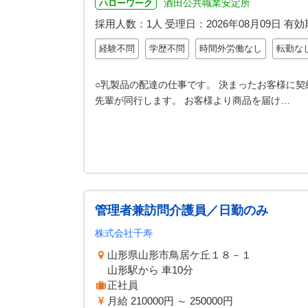
酒田公共職業安定所
ハローワーク
採用人数：1人
受理日：
2026年08月09日
有効
経験不問
学歴不問
時間外労働なし
転勤な
○乳製品の配達の仕事です。 決まったお客様に契
先輩が同行します。 お客様より商品を届け…
管理者兼訪問介護員／日勤のみ
株式会社千寿
山形県山形市鳥居ケ丘１８－１
山形駅から 車10分
正社員
月給 210000円 ～ 250000円