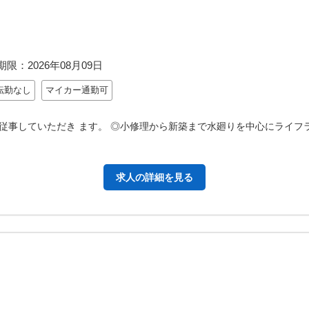
期限：
2026年08月09日
転勤なし
マイカー通勤可
従事していただき ます。 ◎小修理から新築まで水廻りを中心にライフラ
求人の詳細を見る