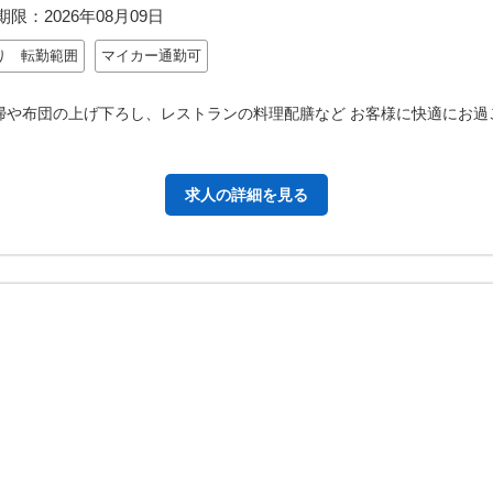
期限：
2026年08月09日
り 転勤範囲
マイカー通勤可
清掃や布団の上げ下ろし、レストランの料理配膳など お客様に快適にお過
求人の詳細を見る