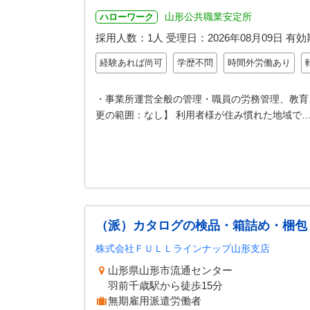
山形公共職業安定所
ハローワーク
採用人数：1人
受理日：
2026年08月09日
有効
経験あれば尚可
学歴不問
時間外労働あり
・事業所運営全般の管理・職員の労務管理、教育
更の範囲：なし】 利用者様が住み慣れた地域で
（派）カタログの検品・箱詰め・梱包
株式会社ＦＵＬＬラインナップ山形支店
山形県山形市流通センター
羽前千歳駅から徒歩15分
無期雇用派遣労働者