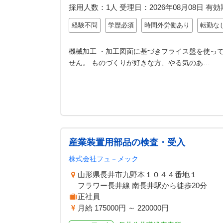
採用人数：1人
受理日：
2026年08月08日
有効
経験不問
学歴必須
時間外労働あり
転勤な
機械加工 ・加工図面に基づきフライス盤を使っ
せん。 ものづくりが好きな方、やる気のあ…
産業装置用部品の検査・受入
株式会社フュ－メック
山形県長井市九野本１０４４番地１
フラワー長井線 南長井駅から徒歩20分
正社員
月給 175000円 ～ 220000円