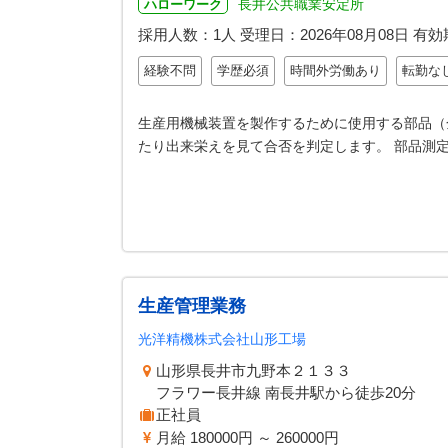
長井公共職業安定所
ハローワーク
採用人数：1人
受理日：
2026年08月08日
有効
経験不問
学歴必須
時間外労働あり
転勤な
生産用機械装置を製作するために使用する部品（
たり出来栄えを見て合否を判定します。 部品測
生産管理業務
光洋精機株式会社山形工場
山形県長井市九野本２１３３
フラワー長井線 南長井駅から徒歩20分
正社員
月給 180000円 ～ 260000円