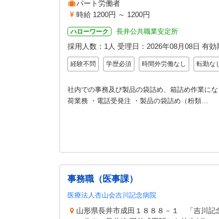
パート労働者
時給 1200円 ～ 1200円
長井公共職業安定所
ハローワーク
採用人数：1人
受理日：
2026年08月08日
有効
経験不問
学歴必須
時間外労働なし
転勤な
社内での事務及び製品の袋詰め、箱詰め作業にな
荷業務 ・電話受発注 ・製品の袋詰め（粉類…
事務職（医事課）
医療法人杏山会吉川記念病院
山形県長井市成田１８８８－１ 「吉川記