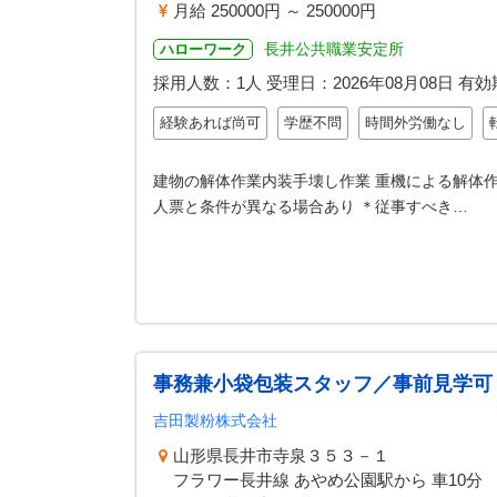
月給 250000円 ～ 250000円
長井公共職業安定所
ハローワーク
採用人数：1人
受理日：
2026年08月08日
有効
経験あれば尚可
学歴不問
時間外労働なし
建物の解体作業内装手壊し作業 重機による解体作
人票と条件が異なる場合あり ＊従事すべき…
事務兼小袋包装スタッフ／事前見学可
吉田製粉株式会社
山形県長井市寺泉３５３－１
フラワー長井線 あやめ公園駅から 車10分