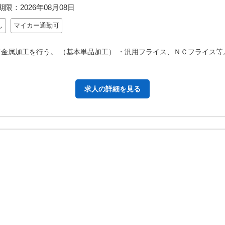
期限：
2026年08月08日
し
マイカー通勤可
て金属加工を行う。 （基本単品加工） ・汎用フライス、ＮＣフライス等
求人の詳細を見る