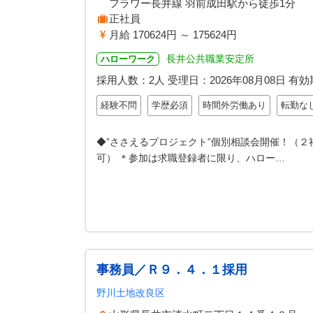
フラワー長井線 羽前成田駅から徒歩1分
正社員
月給 170624円 ～ 175624円
長井公共職業安定所
ハローワーク
採用人数：2人
受理日：
2026年08月08日
有効
経験不問
学歴必須
時間外労働あり
転勤な
◆”ささえるプロジェクト”個別相談会開催！（２
可） ＊参加は求職登録者に限り、ハロー…
事務員／Ｒ９．４．１採用
野川土地改良区