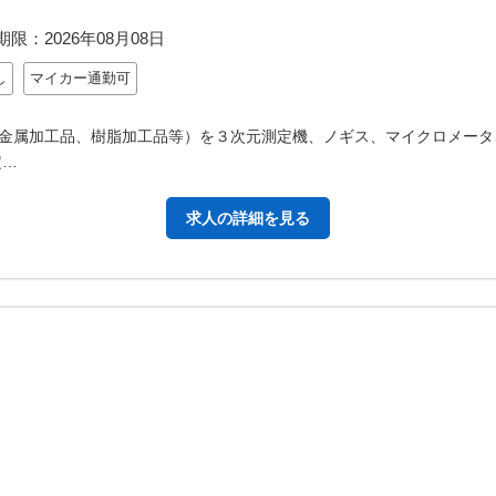
期限：
2026年08月08日
し
マイカー通勤可
金属加工品、樹脂加工品等）を３次元測定機、ノギス、マイクロメータ
定…
求人の詳細を見る