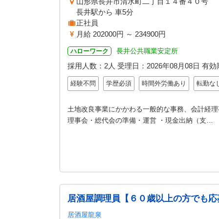
山形県長井市清水町二丁目１４番４０号
長井駅から 車5分
正社員
月給 202000円 ～ 234900円
長井公共職業安定所
ハローワーク
採用人数：2人
受理日：
2026年08月08日
有効
経験不問
学歴必須
時間外労働あり
転勤な
土地改良事業にかかわる一般的な事務、会計経理
理事会・総代会の準備・運営 ・現金出納（支…
居酒屋調理員【６０歳以上の方でも応
居酒屋龍泉