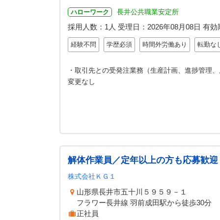
長井公共職業安定所
ハローワーク
採用人数：1人
受理日：
2026年08月08日
有効
経験不問
学歴必須
時間外労働あり
転勤な
・取引先との受発注業務（生産計画、進捗管理、
変更なし
解体作業員／定年以上の方も応募歓迎
株式会社ＫＧ１
山形県長井市五十川５９５９－１
フラワー長井線 羽前成田駅から徒歩30分
正社員