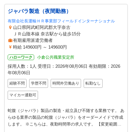
ジャバラ製造（夜間勤務）
有限会社長運輸ＨＲ事業部フィールドインターナショナル
山口県阿武町阿武郡大字奈古
ＪＲ山陰本線 奈古駅から徒歩15分
有期雇用派遣労働者
時給 149600円 ～ 149600円
小倉公共職業安定所
ハローワーク
採用人数：1人
受理日：
2026年08月06日
有効期限：
2026
年08月06日
経験不問
学歴不問
時間外労働あり
転勤なし
マイカー通勤可
蛇腹（ジャバラ）製品の製造・組立及び不随する業務です。 あ
らゆる業界の製品の蛇腹（ジャバラ）をオーダーメイドで作成
します。 ※こちらは、夜勤時間帯の求人です。 【変更範囲：
会社の定める業務】 ＊応募…