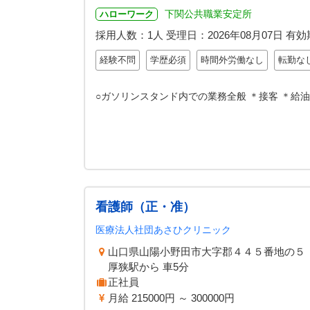
下関公共職業安定所
ハローワーク
採用人数：1人
受理日：
2026年08月07日
有効
経験不問
学歴必須
時間外労働なし
転勤な
○ガソリンスタンド内での業務全般 ＊接客 ＊給
看護師（正・准）
医療法人社団あさひクリニック
山口県山陽小野田市大字郡４４５番地の５
厚狭駅から 車5分
正社員
月給 215000円 ～ 300000円