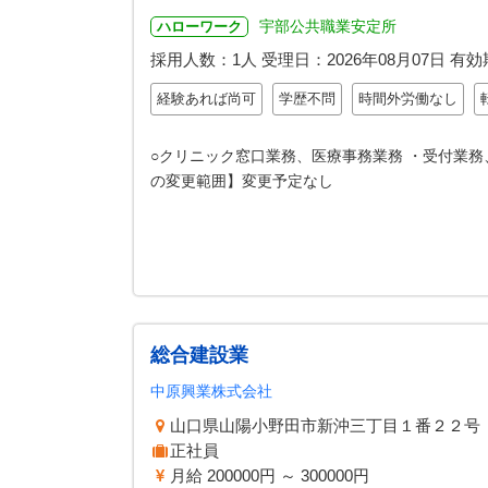
宇部公共職業安定所
ハローワーク
採用人数：1人
受理日：
2026年08月07日
有効
経験あれば尚可
学歴不問
時間外労働なし
○クリニック窓口業務、医療事務業務 ・受付業務
の変更範囲】変更予定なし
総合建設業
中原興業株式会社
山口県山陽小野田市新沖三丁目１番２２号
正社員
月給 200000円 ～ 300000円