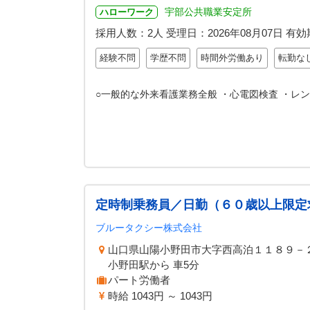
宇部公共職業安定所
ハローワーク
採用人数：2人
受理日：
2026年08月07日
有効
経験不問
学歴不問
時間外労働あり
転勤な
○一般的な外来看護業務全般 ・心電図検査 ・レン
定時制乗務員／日勤（６０歳以上限定
ブルータクシー株式会社
山口県山陽小野田市大字西高泊１１８９－
小野田駅から 車5分
パート労働者
時給 1043円 ～ 1043円