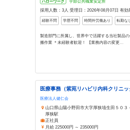
宇部公共職業安定所
ハローワーク
採用人数：3人
受理日：
2026年08月07日
有効
経験不問
学歴不問
時間外労働あり
転勤な
製造部門に所属し、世界中で活躍する当社製品の
搬作業 ＊未経験者歓迎！ 【業務内容の変更…
医療事務（紫苑リハビリ内科クリニッ
医療法人健仁会
山口県山陽小野田市大字厚狭埴生田５０
厚狭駅
正社員
月給 225000円 ～ 235000円