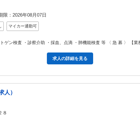
期限：
2026年08月07日
し
マイカー通勤可
トゲン検査 ・診察介助 ・採血、点滴 ・肺機能検査 等 〈 急 募 〉 
求人の詳細を見る
求人）
２８