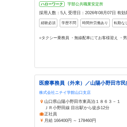
宇部公共職業安定所
ハローワーク
採用人数：5人
受理日：
2026年08月07日
有効
経験必須
学歴不問
時間外労働あり
転勤な
○タクシー乗務員 ・無線配車にてお客様迎え ・
医療事務員（外来）／山陽小野田市民
株式会社ニチイ学館山口支店
山口県山陽小野田市東高泊１８６３－１
ＪＲ小野田線 目出駅から徒歩12分
正社員
月給 166400円 ～ 178460円