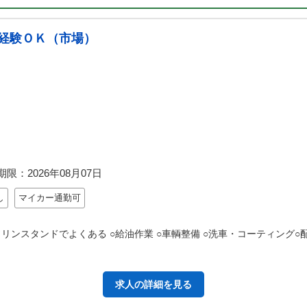
経験ＯＫ（市場）
期限：
2026年08月07日
し
マイカー通勤可
リンスタンドでよくある ○給油作業 ○車輌整備 ○洗車・コーティング
求人の詳細を見る