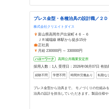
プレス金型・各種治具の設計職／２Ｄ
株式会社クリエイトダイス
富山県高岡市戸出栄町４６－６
ＪＲ城端線 林駅から徒歩15分
正社員
月給 230000円 ～ 330000円
高岡公共職業安定所
ハローワーク
採用人数：1人
受理日：
2026年08月07日
有効
経験不問
学歴不問
時間外労働あり
転勤な
プレス金型から治具まで。 モノづくりの仕組み
治具の設計を担当していただきます。製品仕様や