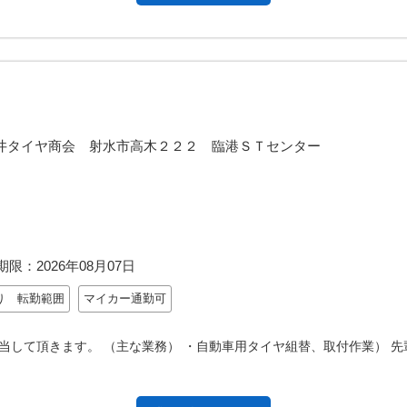
井タイヤ商会 射水市高木２２２ 臨港ＳＴセンター
期限：
2026年08月07日
り 転勤範囲
マイカー通勤可
当して頂きます。 （主な業務） ・自動車用タイヤ組替、取付作業） 先