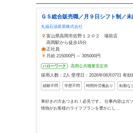
ＧＳ総合販売職／月９日シフト制／未
丸福石油産業株式会社
富山県高岡市佐野１２０２ 場前店
高岡駅から徒歩15分
正社員
月給 215000円 ～ 305000円
高岡公共職業安定所
ハローワーク
採用人数：2人
受理日：
2026年08月07日
有効
経験不問
学歴不問
時間外労働あり
転勤な
車好きの方あつまれ！必見です。 仕事内容はガソ
情熱がお客様のライフプランを豊かにし…