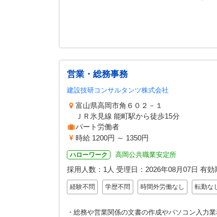
営業・総務事務
建設技研コンサルタンツ株式会社
富山県高岡市角６０２－１
ＪＲ氷見線 能町駅から徒歩15分
パート労働者
時給 1200円 ～ 1350円
高岡公共職業安定所
ハローワーク
採用人数：1人
受理日：
2026年08月07日
有効
経験不問
学歴不問
時間外労働なし
転勤な
・総務や営業関係の文書の作成やパソコン入力業務