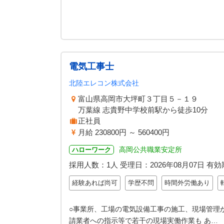
電気工事士
北陸エレコン株式会社
富山県高岡市大坪町３丁目５－１９
万葉線 志貴野中学校前駅から徒歩10分
正社員
月給 230800円 ～ 560400円
高岡公共職業安定所
ハローワーク
採用人数：1人
受理日：
2026年08月07日
有効
経験あれば尚可
学歴不問
時間外労働あり
○事業所、工場の電気設備工事の施工、現場管理
請業者への指示等で若干の現場実働作業も あ…