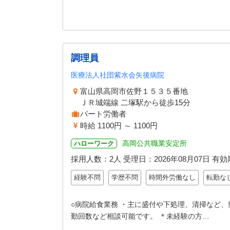
調理員
医療法人社団紫水会矢後病院
富山県高岡市佐野１５３５番地
ＪＲ城端線 二塚駅から徒歩15分
パート労働者
時給 1100円 ～ 1100円
高岡公共職業安定所
ハローワーク
採用人数：2人
受理日：
2026年08月07日
有効
経験不問
学歴不問
時間外労働なし
転勤な
○病院給食業務 ・主に盛付や下処理、清掃など、
勤回数など相談可能です。 ＊未経験の方…