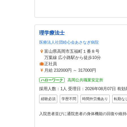
理学療法士
医療法人社団睦心会あさなぎ病院
富山県高岡市五福町１番８号
万葉線 広小路駅から徒歩10分
正社員
月給 232000円 ～ 317000円
高岡公共職業安定所
ハローワーク
採用人数：1人
受理日：
2026年08月07日
有効
経験必須
学歴不問
時間外労働あり
転勤な
入院患者並びに通院患者の身体機能の回復や維持