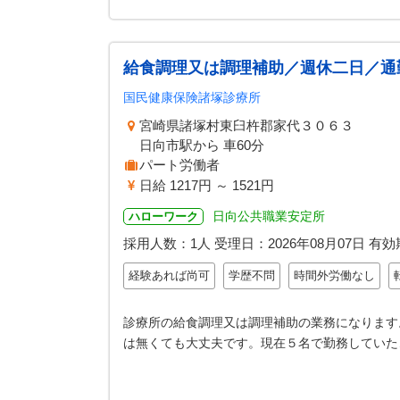
給食調理又は調理補助／週休二日／通
国民健康保険諸塚診療所
宮崎県諸塚村東臼杵郡家代３０６３
日向市駅から 車60分
パート労働者
日給 1217円 ～ 1521円
日向公共職業安定所
ハローワーク
採用人数：1人
受理日：
2026年08月07日
有効
経験あれば尚可
学歴不問
時間外労働なし
診療所の給食調理又は調理補助の業務になります
は無くても大丈夫です。現在５名で勤務していた