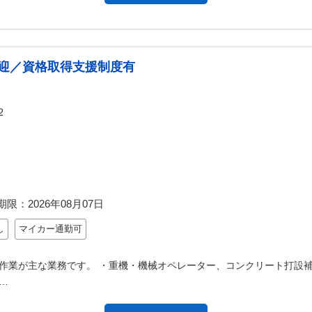
迎／資格取得支援制度有
２
期限：
2026年08月07日
し
マイカー通勤可
作業が主な業務です。 ・重機・機械オペレーター、コンクリート打設補
…