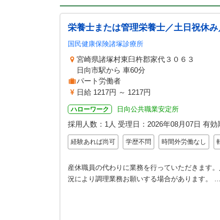
栄養士または管理栄養士／土日祝休み
国民健康保険諸塚診療所
宮崎県諸塚村東臼杵郡家代３０６３
日向市駅から 車60分
パート労働者
日給 1217円 ～ 1217円
日向公共職業安定所
ハローワーク
採用人数：1人
受理日：
2026年08月07日
有効
経験あれば尚可
学歴不問
時間外労働なし
産休職員の代わりに業務を行っていただきます。
況により調理業務お願いする場合があります。 