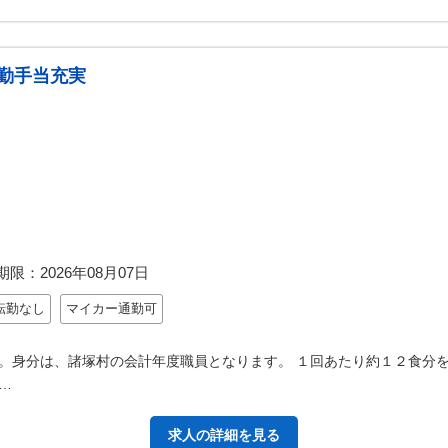
勤手当充実
期限：
2026年08月07日
転勤なし
マイカー通勤可
。身分は、諸塚村の会計年度職員となります。 １回あたり約１２食分を
…
求人の詳細を見る