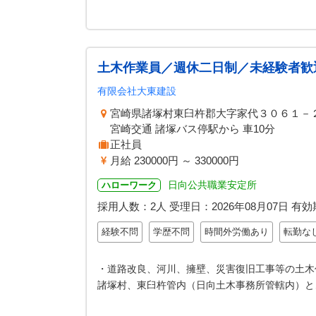
土木作業員／週休二日制／未経験者歓
有限会社大東建設
宮崎県諸塚村東臼杵郡大字家代３０６１－
宮崎交通 諸塚バス停駅から 車10分
正社員
月給 230000円 ～ 330000円
日向公共職業安定所
ハローワーク
採用人数：2人
受理日：
2026年08月07日
有効
経験不問
学歴不問
時間外労働あり
転勤な
・道路改良、河川、擁壁、災害復旧工事等の土木
諸塚村、東臼杵管内（日向土木事務所管轄内）と