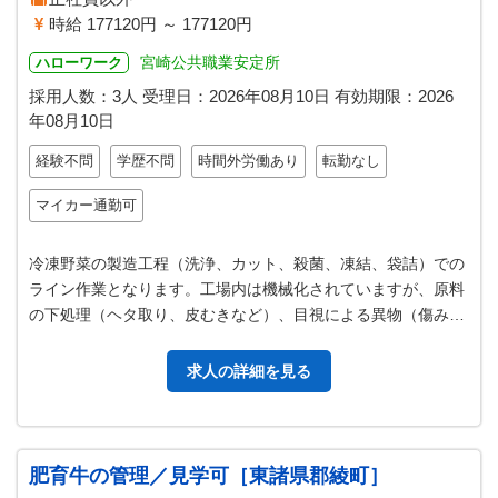
時給 177120円 ～ 177120円
宮崎公共職業安定所
ハローワーク
採用人数：3人
受理日：
2026年08月10日
有効期限：
2026
年08月10日
経験不問
学歴不問
時間外労働あり
転勤なし
マイカー通勤可
冷凍野菜の製造工程（洗浄、カット、殺菌、凍結、袋詰）での
ライン作業となります。工場内は機械化されていますが、原料
の下処理（ヘタ取り、皮むきなど）、目視による異物（傷みの
ある原料や雑草等）の除去、出荷…
求人の詳細を見る
肥育牛の管理／見学可［東諸県郡綾町］