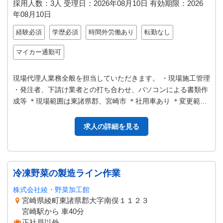
採用人数：3人
受理日：
2026年08月10日
有効期限：
2026
年08月10日
経験必須
学歴必須
時間外労働あり
転勤なし
マイカー通勤可
現場代理人業務全般を担当していただきます。 ・現場施工管理
・発注者、下請け業者との打ち合わせ、パソコンによる書類作
成等 ＊現場範囲は東諸県郡、宮崎市 ＊社用車あり ＊変更範
囲：変更なし
求人の詳細を見る
冷凍野菜の製造ライン作業
株式会社綾・野菜加工館
宮崎県綾町東諸県郡大字南俣１１２３
宮崎駅から 車40分
正社員以外