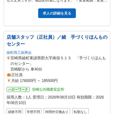
も大丈夫ですが、箱詰め作業になります。 ＊変更範囲：変更な
し
求人の詳細を見る
店舗スタッフ（正社員）／綾 手づくりほんもの
センター
綾町商工振興会
宮崎県綾町東諸県郡大字南俣５１５ 「手づくりほんも
のセンター」
宮崎駅から 車40分
正社員
月給 176000円 ～ 185500円
宮崎公共職業安定所
ハローワーク
採用人数：1人
受理日：
2026年08月10日
有効期限：
2026
年08月10日
経験不問
学歴不問
時間外労働あり
転勤なし