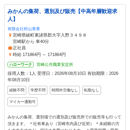
みかんの集荷、選別及び販売【中高年層歓迎求
人】
有限会社村山青果
宮崎県綾町東諸県郡大字入野３４９８
宮崎駅から 車40分
正社員
時給 171864円 ～ 171864円
宮崎公共職業安定所
ハローワーク
採用人数：1人
受理日：
2026年08月10日
有効期限：
2026
年08月10日
経験不問
学歴不問
時間外労働なし
転勤なし
マイカー通勤可
みかんの集荷、選別場での選別及び販売所での販売等も行って
頂きます。 ＊社有車あり（宮崎市内及び近郊） ＊未経験の方