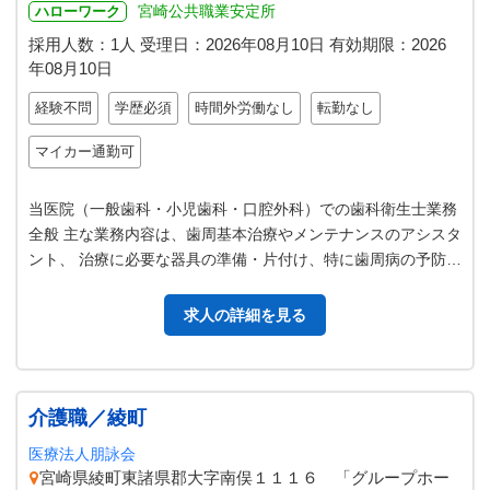
宮崎公共職業安定所
ハローワーク
採用人数：1人
受理日：
2026年08月10日
有効期限：
2026
年08月10日
経験不問
学歴必須
時間外労働なし
転勤なし
マイカー通勤可
当医院（一般歯科・小児歯科・口腔外科）での歯科衛生士業務
全般 主な業務内容は、歯周基本治療やメンテナンスのアシスタ
ント、 治療に必要な器具の準備・片付け、特に歯周病の予防や
治療は、 患者さんの口腔健…
求人の詳細を見る
介護職／綾町
医療法人朋詠会
宮崎県綾町東諸県郡大字南俣１１１６ 「グループホー