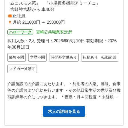
ムコスモス苑」 「小規模多機能アミーチェ」
宮崎神宮駅から 車40分
正社員
月給 211000円 ～ 299000円
宮崎公共職業安定所
ハローワーク
採用人数：2人
受理日：
2026年08月10日
有効期限：
2026
年08月10日
経験不問
学歴不問
時間外労働あり
転勤あり 転勤範囲
マイカー通勤可
介護施設での介護にあたります。 ・利用者の入浴、排泄、食事
等の介護および介助を行います ・その他日常生活の世話及び機
能訓練等の介助につきます。 ＊夜勤：月４回程度 ＊未経験の
方歓迎します。実務研修や…
求人の詳細を見る