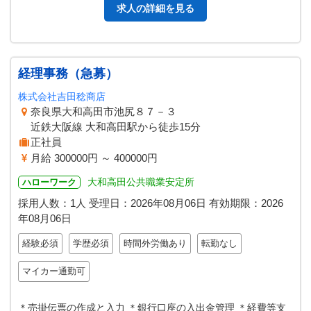
求人の詳細を見る
経理事務（急募）
株式会社吉田稔商店
奈良県大和高田市池尻８７－３
近鉄大阪線 大和高田駅から徒歩15分
正社員
月給 300000円 ～ 400000円
大和高田公共職業安定所
ハローワーク
採用人数：1人
受理日：
2026年08月06日
有効期限：
2026
年08月06日
経験必須
学歴必須
時間外労働あり
転勤なし
マイカー通勤可
＊売掛伝票の作成と入力 ＊銀行口座の入出金管理 ＊経費等支