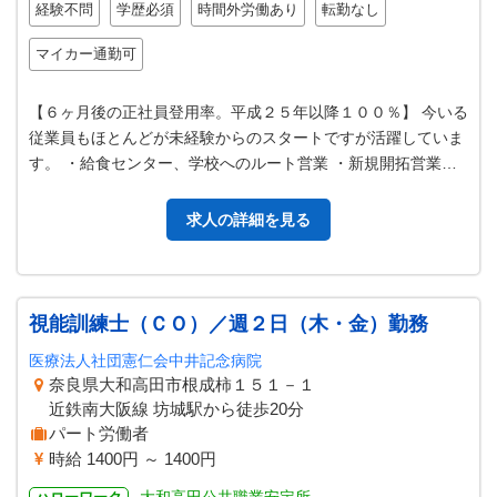
経験不問
学歴必須
時間外労働あり
転勤なし
マイカー通勤可
【６ヶ月後の正社員登用率。平成２５年以降１００％】 今いる
従業員もほとんどが未経験からのスタートですが活躍していま
す。 ・給食センター、学校へのルート営業 ・新規開拓営業は
ありません。 ・商品の仕分…
求人の詳細を見る
視能訓練士（ＣＯ）／週２日（木・金）勤務
医療法人社団憲仁会中井記念病院
奈良県大和高田市根成柿１５１－１
近鉄南大阪線 坊城駅から徒歩20分
パート労働者
時給 1400円 ～ 1400円