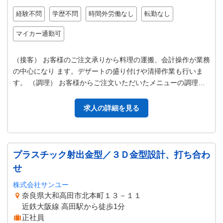
経験不問
学歴不問
時間外労働なし
転勤なし
マイカー通勤可
（接客） お客様のご注文承りから料理の運搬、会計操作が業務
の中心になり ます。デザートの盛り付けや清掃作業も行いま
す。 （調理） お客様からご注文いただいたメニューの調理を
行います。 また、仕込み等…
求人の詳細を見る
プラスチック射出金型／３Ｄ金型設計、打ち合わ
せ
株式会社サンユー
奈良県大和高田市北本町１３－１１
近鉄大阪線 高田駅から徒歩1分
正社員