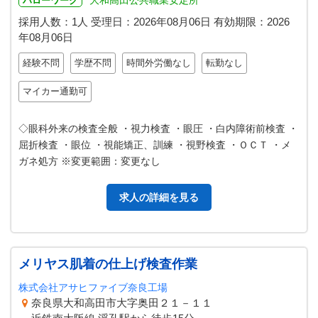
大和高田公共職業安定所
ハローワーク
採用人数：1人
受理日：
2026年08月06日
有効期限：
2026
年08月06日
経験不問
学歴不問
時間外労働なし
転勤なし
マイカー通勤可
◇眼科外来の検査全般 ・視力検査 ・眼圧 ・白内障術前検査 ・
屈折検査 ・眼位 ・視能矯正、訓練 ・視野検査 ・ＯＣＴ ・メ
ガネ処方 ※変更範囲：変更なし
求人の詳細を見る
メリヤス肌着の仕上げ検査作業
株式会社アサヒファイブ奈良工場
奈良県大和高田市大字奥田２１－１１