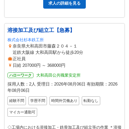
求人の詳細を見る
溶接加工及び組立工【急募】
株式会社杉本鉄工所
奈良県大和高田市藤森２０４－１
近鉄大阪線 大和高田駅から徒歩20分
正社員
日給 207000円 ～ 368000円
大和高田公共職業安定所
ハローワーク
採用人数：2人
受理日：
2026年08月06日
有効期限：
2026
年08月06日
経験不問
学歴不問
時間外労働あり
転勤なし
マイカー通勤可
◇工場内における溶接加工・鉄骨加工及び組立等の作業 ＊溶接