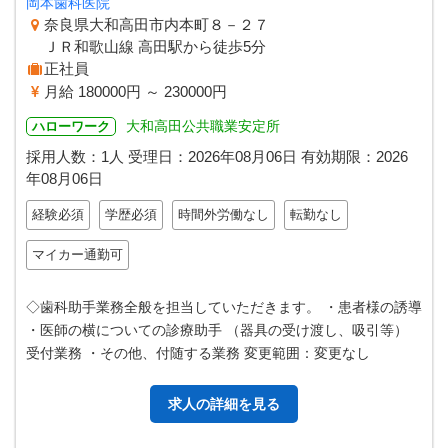
岡本歯科医院
奈良県大和高田市内本町８－２７
ＪＲ和歌山線 高田駅から徒歩5分
正社員
月給 180000円 ～ 230000円
大和高田公共職業安定所
ハローワーク
採用人数：1人
受理日：
2026年08月06日
有効期限：
2026
年08月06日
経験必須
学歴必須
時間外労働なし
転勤なし
マイカー通勤可
◇歯科助手業務全般を担当していただきます。 ・患者様の誘導
・医師の横についての診療助手 （器具の受け渡し、吸引等）
受付業務 ・その他、付随する業務 変更範囲：変更なし
求人の詳細を見る