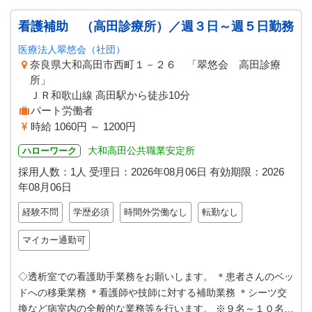
看護補助 （高田診療所）／週３日～週５日勤務
医療法人翠悠会（社団）
奈良県大和高田市西町１－２６ 「翠悠会 高田診療
所」
ＪＲ和歌山線 高田駅から徒歩10分
パート労働者
時給 1060円 ～ 1200円
大和高田公共職業安定所
ハローワーク
採用人数：1人
受理日：
2026年08月06日
有効期限：
2026
年08月06日
経験不問
学歴必須
時間外労働なし
転勤なし
マイカー通勤可
◇透析室での看護助手業務をお願いします。 ＊患者さんのベッ
ドへの移乗業務 ＊看護師や技師に対する補助業務 ＊シーツ交
換など病室内の全般的な業務等を行います。 ※９名～１０名の