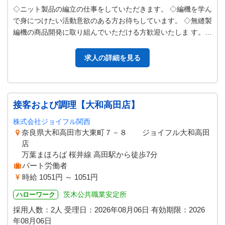
◇ニット製品の編立の仕事をしていただきます。 ◇編機を学ん
で身につけたい活動意欲のある方お待ちしています。 ◇無縫製
編機の商品開発に取り組んでいただける方歓迎いたしま す。
※未経験の方も丁寧に指導…
求人の詳細を見る
接客および調理【大和高田店】
株式会社ジョイフル関西
奈良県大和高田市大東町７－８ ジョイフル大和高田
店
万葉まほろば 桜井線 高田駅から徒歩7分
パート労働者
時給 1051円 ～ 1051円
茨木公共職業安定所
ハローワーク
採用人数：2人
受理日：
2026年08月06日
有効期限：
2026
年08月06日