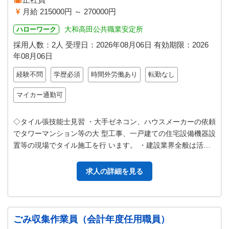
月給 215000円 ～ 270000円
大和高田公共職業安定所
ハローワーク
採用人数：2人
受理日：
2026年08月06日
有効期限：
2026
年08月06日
経験不問
学歴必須
時間外労働あり
転勤なし
マイカー通勤可
◇タイル張技能士見習 ・大手ゼネコン、ハウスメーカーの依頼
でタワーマンション等の大 型工事、一戸建ての住宅設備機器設
置等の現場でタイル施工を行 います。 ・建設業界全般は活況
であり、技能士不足により…
求人の詳細を見る
ごみ収集作業員（会計年度任用職員）