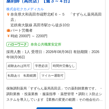
薬剤師（高田店）【週３～４日】
株式会社クカメディカル
奈良県大和高田市礒野北町６－５ 「すずらん薬局高田
店」
近鉄南大阪線 高田市駅から徒歩10分
パート労働者
時給 2000円 ～ 2200円
奈良公共職業安定所
ハローワーク
採用人数：1人
受理日：
2026年08月06日
有効期限：
2026
年08月06日
経験あれば尚可
学歴必須
時間外労働なし
転勤あり 転勤範囲
マイカー通勤可
保険調剤薬局「すずらん薬局高田店」での薬剤師業務です。 ・
調剤業務 ・投薬業務 ・服薬指導 ・薬歴管理 ＊調剤ミス防止シ
ステムを導入しています 【業務の変更の範囲：その他会社の指
定する業務】