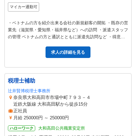
マイカー通勤可
・ベトナムの方を紹介出来る会社の新規顧客の開拓 ・既存の営
業先（滋賀県・愛知県・福井県など）への訪問 ・派遣スタッフ
の管理 ベトナムの方と通訳とともに派遣先訪問など ・得意先
の対応 ＊移動には社用車…
求人の詳細を見る
税理士補助
辻井賢博税理士事務所
奈良県大和高田市市場中町７９３－４
近鉄大阪線 大和高田駅から徒歩15分
正社員
月給 250000円 ～ 250000円
大和高田公共職業安定所
ハローワーク