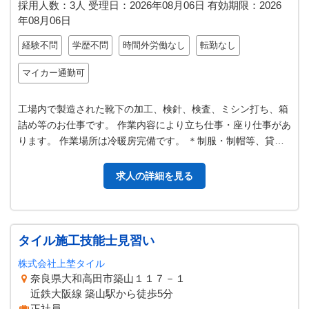
採用人数：3人
受理日：
2026年08月06日
有効期限：
2026
年08月06日
経験不問
学歴不問
時間外労働なし
転勤なし
マイカー通勤可
工場内で製造された靴下の加工、検針、検査、ミシン打ち、箱
詰め等のお仕事です。 作業内容により立ち仕事・座り仕事があ
ります。 作業場所は冷暖房完備です。 ＊制服・制帽等、貸与
致します。 ☆仕事と子育て…
求人の詳細を見る
タイル施工技能士見習い
株式会社上埜タイル
奈良県大和高田市築山１１７－１
近鉄大阪線 築山駅から徒歩5分
正社員