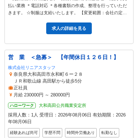
払い業務 ＊電話対応 ＊各種書類の作成、整理を行っていただ
きます。 ☆制服は支給いたします。 【変更範囲：会社の定め
る業務】
求人の詳細を見る
営 業 ＜急募＞ 【年間休日１２６日！】
株式会社リニアスタッフ
奈良県大和高田市永和町６ー２８
ＪＲ和歌山線 高田駅から徒歩5分
正社員
月給 230000円 ～ 280000円
大和高田公共職業安定所
ハローワーク
採用人数：1人
受理日：
2026年08月06日
有効期限：
2026
年08月06日
経験あれば尚可
学歴不問
時間外労働あり
転勤なし