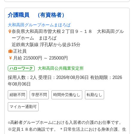
介護職員 （有資格者）
大和高田グループホームまほろば
奈良県大和高田市曽大根２丁目９－１８ 大和高田グル
ープホーム まほろば
近鉄南大阪線 浮孔駅から徒歩15分
正社員
月給 215000円 ～ 235000円
大和高田公共職業安定所
ハローワーク
採用人数：2人
受理日：
2026年08月06日
有効期限：
2026
年08月06日
経験不問
学歴不問
時間外労働なし
転勤なし
マイカー通勤可
○高齢者グループホームにおける入居者の介護のお仕事です。
※定員１８名の施設です。 ＊日常生活上における身体介護、生