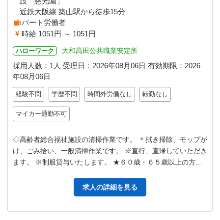
設 慈光園」
近鉄大阪線 築山駅から徒歩15分
パート労働者
時給 1051円 ～ 1051円
大和高田公共職業安定所
ハローワーク
採用人数：1人
受理日：
2026年08月06日
有効期限：
2026
年08月06日
経験不問
学歴不問
時間外労働なし
転勤なし
マイカー通勤不可
◇高齢者総合福祉施設の清掃作業です。 ＊拭き掃除、モップが
け、ごみ拾い、一般清掃作業です。 ※直行、直帰していただき
ます。 ※制服貸与いたします。 ★６０歳・６５歳以上の方も
ご応募歓迎します。 変更…
求人の詳細を見る