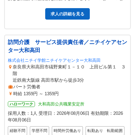
看護師・技師等のスタッフ…
求人の詳細を見る
訪問介護 サービス提供責任者／ニチイケアセン
ター大和高田
株式会社ニチイ学館ニチイケアセンター大和高田
奈良県大和高田市礒野東町１－１０ 上田ビル第１ ３
階
近鉄南大阪線 高田市駅から徒歩3分
パート労働者
時給 1359円 ～ 1359円
大和高田公共職業安定所
ハローワーク
採用人数：1人
受理日：
2026年08月06日
有効期限：
2026
年08月06日
経験不問
学歴不問
時間外労働あり
転勤あり 転勤範囲