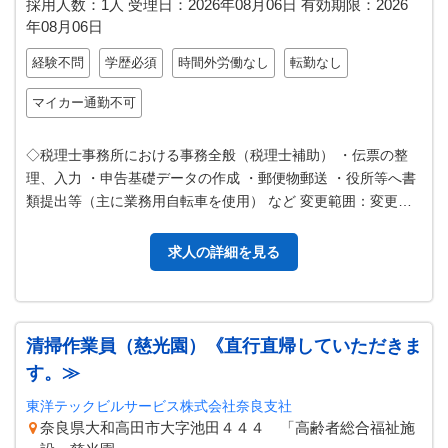
採用人数：1人
受理日：
2026年08月06日
有効期限：
2026
年08月06日
経験不問
学歴必須
時間外労働なし
転勤なし
マイカー通勤不可
◇税理士事務所における事務全般（税理士補助） ・伝票の整
理、入力 ・申告基礎データの作成 ・郵便物郵送 ・役所等へ書
類提出等（主に業務用自転車を使用） など 変更範囲：変更な
し
求人の詳細を見る
清掃作業員（慈光園）《直行直帰していただきま
す。≫
東洋テックビルサービス株式会社奈良支社
奈良県大和高田市大字池田４４４ 「高齢者総合福祉施