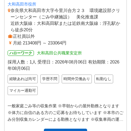
大和高田市役所
奈良県大和高田市大字今里川合方２３ 環境建設部クリ
ーンセンター（ごみ中継施設） 美化推進課
近鉄大阪線：大和高田駅または近鉄南大阪線：浮孔駅か
ら徒歩20分
正社員以外
月給 213408円 ～ 233064円
大和高田公共職業安定所
ハローワーク
採用人数：1人
受理日：
2026年08月06日
有効期限：
2026
年08月06日
経験あれば尚可
学歴不問
時間外労働あり
転勤なし
マイカー通勤可
一般家庭ごみ等の収集作業 ※早朝からの屋外勤務となります
※体力に自信のある方のご応募をお待ちしています ※本市のご
み分別収集カレンダーによる勤務となります ※収集車両の運転
はありません 変更範囲：…