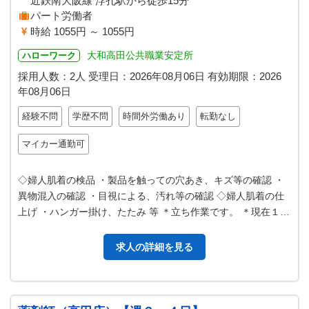
近鉄南大阪線 浮孔駅から徒歩15分
パート労働者
時給 1055円 ～ 1055円
大和高田公共職業安定所
ハローワーク
採用人数：2人
受理日：
2026年08月06日
有効期限：
2026
年08月06日
経験不問
学歴不問
時間外労働あり
転勤なし
マイカー通勤可
◇婦人肌着の検品 ・製品を触っての穴あき、キズ等の確認 ・
異物混入の確認 ・目視による、汚れ等の確認 ◇婦人肌着の仕
上げ ・ハンガー掛け、たたみ 等 ＊立ち作業です。 ＊現在１２
名程で、作業にあたっ…
求人の詳細を見る