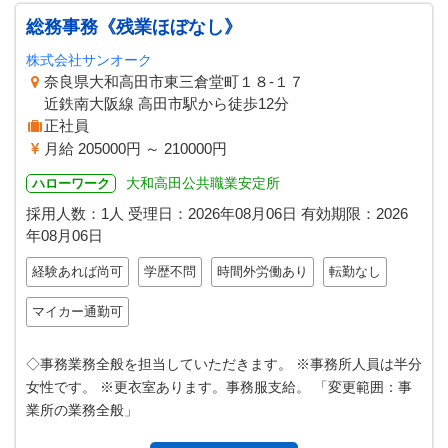
総務事務《残業ほぼなし》
株式会社サンオーク
奈良県大和高田市東三倉堂町１８‐１７
近鉄南大阪線 高田市駅から徒歩12分
正社員
月給 205000円 ～ 210000円
大和高田公共職業安定所
ハローワーク
採用人数：1人
受理日：
2026年08月06日
有効期限：
2026
年08月06日
経験あれば尚可
学歴不問
時間外労働あり
転勤なし
マイカー通勤可
◇事務業務全般を担当していただきます。 ※事務所人員は半分
女性です。 ※更衣室あります。事務服支給。 「変更範囲：事
業所の業務全般」