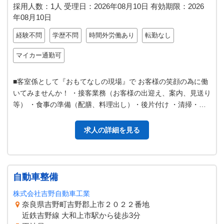
採用人数：1人
受理日：
2026年08月10日
有効期限：
2026
年08月10日
経験不問
学歴不問
時間外労働あり
転勤なし
マイカー通勤可
■客室係として『おもてなしの現場』で お客様の笑顔の為に働
いてみませんか！ ・接客業務（お客様の出迎え、案内、見送り
等） ・食事の準備（配膳、料理出し）・後片付け ・清掃・客
室準備 業務等（客室や館…
求人の詳細を見る
自動車整備
株式会社吉野自動車工業
奈良県吉野町吉野郡上市２０２２番地
近鉄吉野線 大和上市駅から徒歩3分