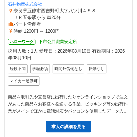
石井物産株式会社
奈良県五條市西吉野町大字八ツ川４５８
ＪＲ五条駅から 車20分
パート労働者
時給 1200円 ～ 1200円
下市公共職業安定所
ハローワーク
採用人数：1人
受理日：
2026年08月10日
有効期限：
2026
年08月10日
経験不問
学歴必須
時間外労働なし
転勤なし
マイカー通勤可
商品を取引先や直営店に出荷したりオンラインショップで注文
があった商品をお客様へ発送する作業。ピッキング等の出荷作
業がメインでほかに電話対応やパソコンを使用したデータ入
力。文字入力とエクセルで表計算（…
求人の詳細を見る