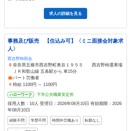
求人の詳細を見る
事務及び販売 【住込み可】〈ミニ面接会対象求
人〉
西吉野柿部会
奈良県五條市西吉野町奥谷１９５５ 西吉野柿選果場
ＪＲ和歌山線 五条駅から 車15分
パート労働者
時給 1100円 ～ 1100円
下市公共職業安定所
ハローワーク
採用人数：10人
受理日：
2026年08月10日
有効期限：
2026
年08月10日
経験不問
学歴不問
時間外労働あり
転勤なし