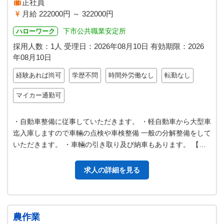
正社員
月給 222000円 ～ 322000円
下市公共職業安定所
ハローワーク
採用人数：1人
受理日：
2026年08月10日
有効期限：
2026
年08月10日
経験あれば尚可
学歴不問
時間外労働なし
転勤なし
マイカー通勤可
・自動車整備に従事していただきます。 ・軽自動車から大型車
迄入庫しますので車輛の点検や車検整備 一般の分解整備をして
いただきます。 ・車輛の引き取り及び納車もあります。 【変
更範囲：変更なし】
求人の詳細を見る
農作業