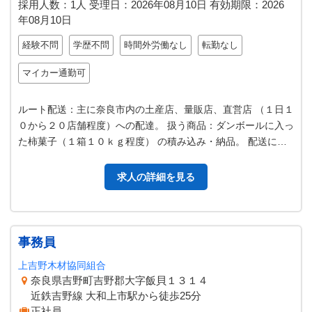
採用人数：1人
受理日：
2026年08月10日
有効期限：
2026
年08月10日
経験不問
学歴不問
時間外労働なし
転勤なし
マイカー通勤可
ルート配送：主に奈良市内の土産店、量販店、直営店 （１日１
０から２０店舗程度）への配達。 扱う商品：ダンボールに入っ
た柿菓子（１箱１０ｋｇ程度） の積み込み・納品。 配送に使
用する車両はハイエース（…
求人の詳細を見る
事務員
上吉野木材協同組合
奈良県吉野町吉野郡大字飯貝１３１４
近鉄吉野線 大和上市駅から徒歩25分
正社員