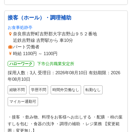
接客（ホール）・調理補助
お食事処静亭
奈良県吉野町吉野郡大字吉野山９５２番地
近鉄吉野線 吉野駅から 車10分
パート労働者
時給 1100円 ～ 1100円
下市公共職業安定所
ハローワーク
採用人数：3人
受理日：
2026年08月10日
有効期限：
2026
年08月10日
経験不問
学歴不問
時間外労働なし
転勤なし
マイカー通勤可
・接客 ・飲み物、料理をお客様へお出しする ・配膳 ・柿の葉
すしを包む ・食器の洗浄 ・調理の補助 ・レジ業務 【変更範
囲：変更無し】