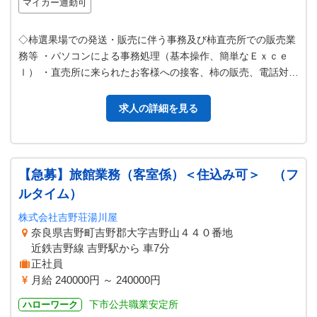
マイカー通勤可
◇柿選果場での発送・販売に伴う事務及び柿直売所での販売業
務等 ・パソコンによる事務処理（基本操作、簡単なＥｘｃｅ
ｌ） ・直売所に来られたお客様への接客、柿の販売、電話対応
等 ＊土、日、祝日勤務もあり…
求人の詳細を見る
【急募】旅館業務（客室係）＜住込み可＞ （フ
ルタイム）
株式会社吉野荘湯川屋
奈良県吉野町吉野郡大字吉野山４４０番地
近鉄吉野線 吉野駅から 車7分
正社員
月給 240000円 ～ 240000円
下市公共職業安定所
ハローワーク