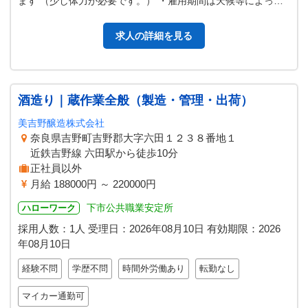
ます （少し体力が必要です。） ・雇用期間は天候等によって
多少前後します。 ・シニ…
求人の詳細を見る
酒造り｜蔵作業全般（製造・管理・出荷）
美吉野醸造株式会社
奈良県吉野町吉野郡大字六田１２３８番地１
近鉄吉野線 六田駅から徒歩10分
正社員以外
月給 188000円 ～ 220000円
下市公共職業安定所
ハローワーク
採用人数：1人
受理日：
2026年08月10日
有効期限：
2026
年08月10日
経験不問
学歴不問
時間外労働あり
転勤なし
マイカー通勤可