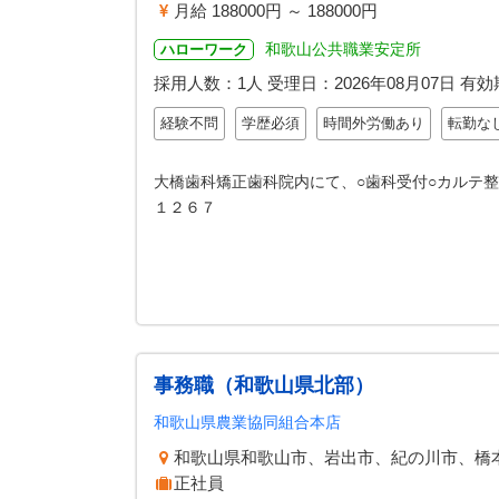
月給 188000円 ～ 188000円
和歌山公共職業安定所
ハローワーク
採用人数：1人
受理日：
2026年08月07日
有効
経験不問
学歴必須
時間外労働あり
転勤な
大橋歯科矯正歯科院内にて、○歯科受付○カルテ
１２６７
事務職（和歌山県北部）
和歌山県農業協同組合本店
和歌山県和歌山市、岩出市、紀の川市、橋
正社員