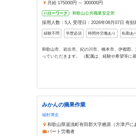
月給 175000円 ～ 300000円
和歌山公共職業安定所
ハローワーク
採用人数：5人
受理日：
2026年08月07日
有効
経験不問
学歴必須
時間外労働あり
転勤あ
和歌山市、岩出市、紀の川市、橋本市、伊都郡、
っていただきます。 （配属は、経験や希望等に
みかんの摘果作業
城村博史
和歌山県湯浅町有田郡大字栖原（方津戸に
パート労働者