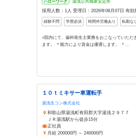
湯浅公共職業安定所
ハローワーク
採用人数：1人
受理日：
2026年08月07日
有効
経験不問
学歴必須
時間外労働あり
転勤な
○院内にて、歯科衛生士業務をおこなっていただ
ます。 ＊能力により賃金は優遇します。 ＊…
１０ｔミキサー車運転手
湯浅生コン株式会社
和歌山県湯浅町有田郡大字湯浅２９７７
ＪＲ湯浅駅から徒歩15分
正社員
月給 200000円 ～ 240000円