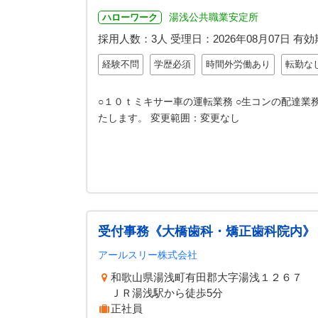
湯浅公共職業安定所
ハローワーク
採用人数：3人
受理日：
2026年08月07日
有効
経験不問
学歴必須
時間外労働あり
転勤な
○１０ｔミキサー車の運転業務 ○生コンの配達業
たします。 変更範囲：変更なし
受付事務《大橋歯科・矯正歯科院内》
アールスリー株式会社
和歌山県湯浅町有田郡大字湯浅１２６７
ＪＲ湯浅駅から徒歩5分
正社員