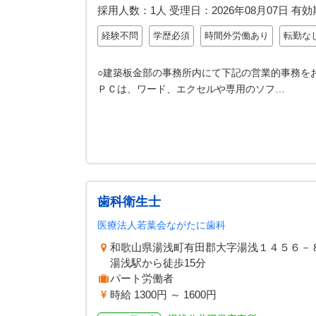
採用人数：1人
受理日：
2026年08月07日
有効
経験不問
学歴必須
時間外労働あり
転勤な
○建築板金部の事務所内にて下記の営業的事務をお
ＰＣは、ワード、エクセルや専用のソフ…
歯科衛生士
医療法人若葉会ながたに歯科
和歌山県湯浅町有田郡大字湯浅１４５６－
湯浅駅から徒歩15分
パート労働者
時給 1300円 ～ 1600円