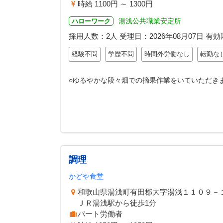
時給 1100円 ～ 1300円
湯浅公共職業安定所
ハローワーク
採用人数：2人
受理日：
2026年08月07日
有効
経験不問
学歴不問
時間外労働なし
転勤な
○ゆるやかな段々畑での摘果作業をいていただきま
調理
かどや食堂
和歌山県湯浅町有田郡大字湯浅１１０９－
ＪＲ湯浅駅から徒歩1分
パート労働者