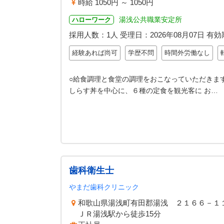
時給 1050円 ～ 1050円
湯浅公共職業安定所
ハローワーク
採用人数：1人
受理日：
2026年08月07日
有効
経験あれば尚可
学歴不問
時間外労働なし
○給食調理と食堂の調理をおこなっていただきま
しらす丼を中心に、６種の定食を観光客に お…
歯科衛生士
やまだ歯科クリニック
和歌山県湯浅町有田郡湯浅 ２１６６－１
ＪＲ湯浅駅から徒歩15分