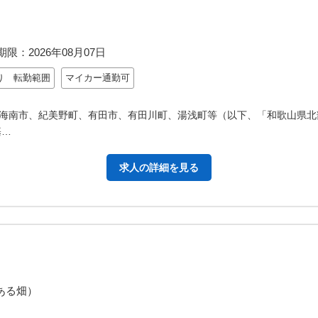
期限：
2026年08月07日
り 転勤範囲
マイカー通勤可
海南市、紀美野町、有田市、有田川町、湯浅町等（以下、「和歌山県北
基…
求人の詳細を見る
ある畑）