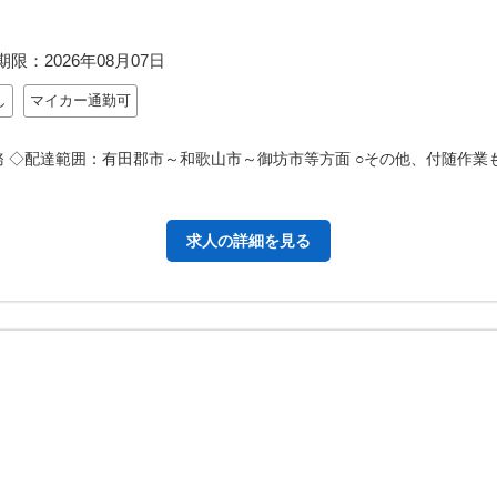
期限：
2026年08月07日
し
マイカー通勤可
務 ◇配達範囲：有田郡市～和歌山市～御坊市等方面 ○その他、付随作業
求人の詳細を見る