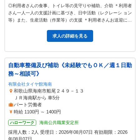
◎利用者さんの食事、トイレ等の見守りや補助、介助 ＊利用者
さん一人一人の支援計画に基づき、日中活動（レクレーシ ョン
等）また、生産活動（作業等）の支援 ＊利用者さんお送迎にお
ける添乗や運転 （４人～…
求人の詳細を見る
自動車整備及び補助《未経験でもＯＫ／週１日勤
務～相談可》
有限会社タイヤ館海南
和歌山県海南市船尾２４９－１３
ＪＲ海南駅から 車5分
パート労働者
時給 1100円 ～ 1400円
海南公共職業安定所
ハローワーク
採用人数：2人
受理日：
2026年08月07日
有効期限：
2026
年08月07日