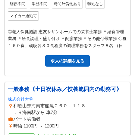
経験不問
学歴不問
時間外労働あり
転勤なし
マイカー通勤可
◎老人保健施設 恵友サザンホームでの栄養士業務 ＊給食管理
業務 ＊給食調理・盛り付け ＊配膳業務 ＊その他付帯業務 ◇昼
１６０食、朝晩各８０食程度の調理業務をスタッフ８名 （日曜
は６名）で行っていま…
求人の詳細を見る
一般事務《土日祝休み／扶養範囲内の勤務可》
株式会社大希
和歌山県海南市船尾２６０－１１８
ＪＲ海南駅から 車7分
パート労働者
時給 1100円 ～ 1200円