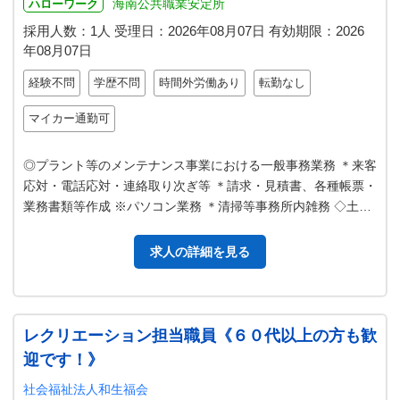
海南公共職業安定所
ハローワーク
採用人数：1人
受理日：
2026年08月07日
有効期限：
2026
年08月07日
経験不問
学歴不問
時間外労働あり
転勤なし
マイカー通勤可
◎プラント等のメンテナンス事業における一般事務業務 ＊来客
応対・電話応対・連絡取り次ぎ等 ＊請求・見積書、各種帳票・
業務書類等作成 ※パソコン業務 ＊清掃等事務所内雑務 ◇土
曜・日曜・祝日休み、１日…
求人の詳細を見る
レクリエーション担当職員《６０代以上の方も歓
迎です！》
社会福祉法人和生福会