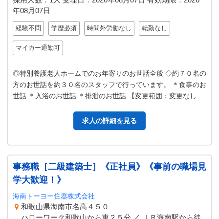
年08月07日
経験不問
学歴必須
時間外労働なし
転勤なし
マイカー通勤可
◎特別養護老人ホームでのお年寄りのお世話全般 ◇約７０名の
方のお世話を約３０名のスタッフで行っています。 ＊食事のお
世話 ＊入浴のお世話 ＊排泄のお世話 【変更範囲：変更なし】
◇未経験者歓迎！施設…
求人の詳細を見る
事務職［二級建築士］《正社員》《事前の職場見
学大歓迎！》
海南トーヨー住器株式会社
和歌山県海南市名高４５０
ハローワーク和歌山から車２５分 ／ ＪＲ海南駅から徒