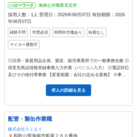
海南公共職業安定所
ハローワーク
採用人数：1人
受理日：
2026年08月07日
有効期限：
2026
年08月07日
経験不問
学歴必須
時間外労働あり
転勤なし
マイカー通勤可
◎日用・家庭用品企画、製造、販売事業所での一般事務全般 ◎
得意先商品情報登録事務入力作業（パソコン入力） ◎電話対応
及びその他付帯事務 【変更範囲：会社の定める業務】 ※事務
職から総合職へのコース転…
求人の詳細を見る
配管・製缶作業職
株式会社スミエイ
和歌山県海南市船尾２６０番地