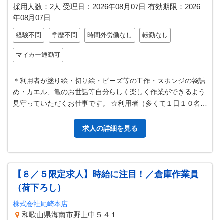
採用人数：2人
受理日：
2026年08月07日
有効期限：
2026
年08月07日
経験不問
学歴不問
時間外労働なし
転勤なし
マイカー通勤可
＊利用者が塗り絵・切り絵・ビーズ等の工作・スポンジの袋詰
め・カエル、亀のお世話等自分らしく楽しく作業ができるよう
見守っていただくお仕事です。 ☆利用者（多くて１日１０名程
度）の介助は必要ありません。…
求人の詳細を見る
【８／５限定求人】時給に注目！／倉庫作業員
（荷下ろし）
株式会社尾崎本店
和歌山県海南市野上中５４１