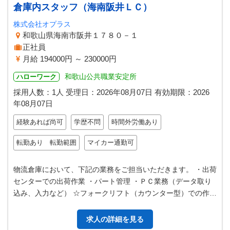
倉庫内スタッフ（海南阪井ＬＣ）
株式会社オプラス
和歌山県海南市阪井１７８０－１
正社員
月給 194000円 ～ 230000円
和歌山公共職業安定所
ハローワーク
採用人数：1人
受理日：
2026年08月07日
有効期限：
2026
年08月07日
経験あれば尚可
学歴不問
時間外労働あり
転勤あり 転勤範囲
マイカー通勤可
物流倉庫において、下記の業務をご担当いただきます。 ・出荷
センターでの出荷作業 ・パート管理 ・ＰＣ業務（データ取り
込み、入力など） ☆フォークリフト（カウンター型）での作業
※リフトの免許お持ちの…
求人の詳細を見る