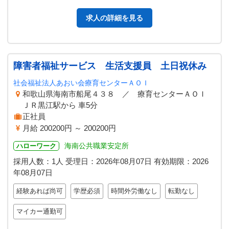
他付帯業務） 【変更範囲：変…
求人の詳細を見る
障害者福祉サービス 生活支援員 土日祝休み
社会福祉法人あおい会療育センターＡＯＩ
和歌山県海南市船尾４３８ ／ 療育センターＡＯＩ
ＪＲ黒江駅から 車5分
正社員
月給 200200円 ～ 200200円
海南公共職業安定所
ハローワーク
採用人数：1人
受理日：
2026年08月07日
有効期限：
2026
年08月07日
経験あれば尚可
学歴必須
時間外労働なし
転勤なし
マイカー通勤可