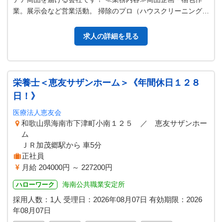
業。展示会など営業活動。 掃除のプロ（ハウスクリーニング・
マンションや駅・商業施設を…
求人の詳細を見る
栄養士＜恵友サザンホーム＞《年間休日１２８
日！》
医療法人恵友会
和歌山県海南市下津町小南１２５ ／ 恵友サザンホー
ム
ＪＲ加茂郷駅から 車5分
正社員
月給 204000円 ～ 227200円
海南公共職業安定所
ハローワーク
採用人数：1人
受理日：
2026年08月07日
有効期限：
2026
年08月07日