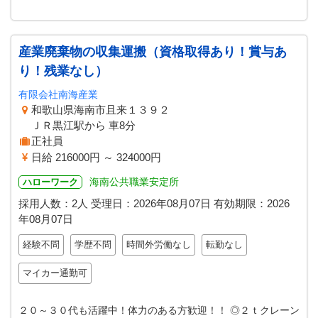
産業廃棄物の収集運搬（資格取得あり！賞与あ
り！残業なし）
有限会社南海産業
和歌山県海南市且来１３９２
ＪＲ黒江駅から 車8分
正社員
日給 216000円 ～ 324000円
海南公共職業安定所
ハローワーク
採用人数：2人
受理日：
2026年08月07日
有効期限：
2026
年08月07日
経験不問
学歴不問
時間外労働なし
転勤なし
マイカー通勤可
２０～３０代も活躍中！体力のある方歓迎！！ ◎２ｔクレーン