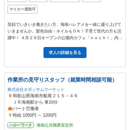
マイカー通勤可
笑顔でいきいき働きたい方、海南ハレアメを一緒に盛り上げて
いきませんか。髪色自由・ネイルもＯＫ！子育て世代の方も活
躍中！ ４月２９日オープンの公園内カフェ「ｎｏｃｈｉ」内キ
ッチンでの調理または調理補助…
求人の詳細を見る
作業所の見守りスタッフ（就業時間相談可能）
株式会社オポッサムマーケット
和歌山県海南市船尾２１５－４６
ＪＲ海南駅から 車10分
パート労働者
時給 1050円 ～ 1200円
海南公共職業安定所
ハローワーク