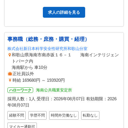
囲：変更なし】
求人の詳細を見る
事務職（総務・庶務・購買・経理）
株式会社新日本科学安全性研究所和歌山分室
和歌山県海南市南赤坂１６－１ 海南インテリジェン
トパーク内
海南駅から 車10分
正社員以外
時給 169680円 ～ 193920円
海南公共職業安定所
ハローワーク
採用人数：1人
受理日：
2026年08月07日
有効期限：
2026
年08月07日
経験不問
学歴不問
時間外労働なし
転勤なし
マイカー通勤可