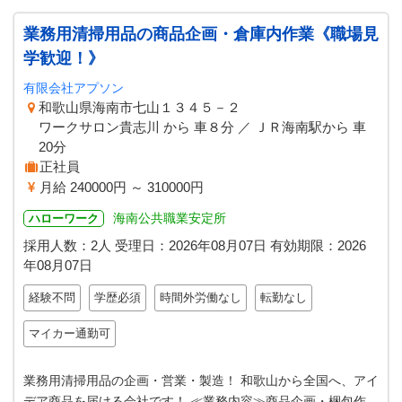
業務用清掃用品の商品企画・倉庫内作業《職場見
学歓迎！》
有限会社アプソン
和歌山県海南市七山１３４５－２
ワークサロン貴志川 から 車８分 ／ ＪＲ海南駅から 車
20分
正社員
月給 240000円 ～ 310000円
海南公共職業安定所
ハローワーク
採用人数：2人
受理日：
2026年08月07日
有効期限：
2026
年08月07日
経験不問
学歴必須
時間外労働なし
転勤なし
マイカー通勤可
業務用清掃用品の企画・営業・製造！ 和歌山から全国へ、アイ
デア商品を届ける会社です！ ≪業務内容≫商品企画・梱包作