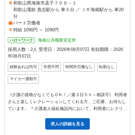
和歌山県海南市孟子７０９－１
和歌山電鉄 貴志駅から 車５分 ／ ＪＲ海南駅から 車20
分
パート労働者
時給 1090円 ～ 1090円
海南公共職業安定所
ハローワーク
採用人数：2人
受理日：
2026年08月07日
有効期限：
2026
年08月07日
経験あれば尚可
学歴不問
時間外労働なし
転勤なし
マイカー通勤可
《介護の資格がなくてもＯＫ！／週３日５ｈ～相談可》 利用者
さんと楽しくレクレーションしてくれる方、ご応募、お待ちし
ています。 ＊介護老人福祉施設内において、利用者にレクリエ
ーションを提供 ＊ショート…
求人の詳細を見る