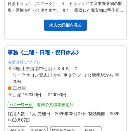
付きトラック（ユニック）、４ｔトラックにて産業廃棄物の収
集・運搬を行って頂きます。 また、回収した廃棄物は手作業ま
たは重機にて分別作業を行い…
求人の詳細を見る
事務《土曜・日曜・祝日休み》
有限会社アプソン
和歌山県海南市七山１３４５－２
ワークサロン貴志川 から 車８分 ／ ＪＲ海南駅から 車
20分
正社員
月給 192000円 ～ 240000円
海南公共職業安定所
ハローワーク
採用人数：1人
受理日：
2026年08月07日
有効期限：
2026
年08月07日
経験不問
学歴必須
時間外労働なし
転勤なし