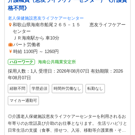
介護職員（恵友ライフケアーセンター）《介護資
格不問》
老人保健施設恵友ライフケアーセンター
和歌山県海南市船尾２６５－１５ 恵友ライフケアー
センター
ＪＲ海南駅から 車10分
パート労働者
時給 1100円 ～ 1260円
海南公共職業安定所
ハローワーク
採用人数：1人
受理日：
2026年08月07日
有効期限：
2026
年08月07日
経験不問
学歴必須
時間外労働なし
転勤なし
マイカー通勤可
◎介護老人保健施設恵友ライフケアーセンターを利用されるお
年寄りのお世話及び介助のお仕事となります。 生活リハビリと
日常生活の支援（食事、排せつ、入浴、移動等介護業務・その