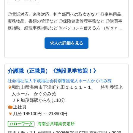
◎電話対応、来客対応、担当部門への取次ぎなど ◎事務用品、
実務物品、書類の管理など ◎保険健康管理事務など ◎購買事
務補助、経理事務補助など ※パソコンを使える方 （Ｗｏｒｄ
やＥｘｃｅｌ等、社内アプ…
求人の詳細を見る
介護職（正職員）《施設見学歓迎！》
社会福祉法人平成福祉会特別養護老人ホームかぐのみ苑
和歌山県海南市下津町丸田１１１１－１ 特別養護老
人ホーム かぐのみ苑
ＪＲ加茂郷駅から徒歩10分
正社員
月給 195100円 ～ 218900円
海南公共職業安定所
ハローワーク
採用人数：1人
受理日：
2026年08月07日
有効期限：
2026