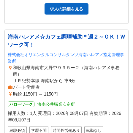
す。 （配属は、経験や希望等に基…
求人の詳細を見る
海南ハレアメ☆カフェ調理補助＊週２～ＯＫ！Ｗ
ワーク可！
株式会社オリエンタルコンサルタンツ海南ハレアメ指定管理事
業所
和歌山県海南市大野中９９５ー２（海南ハレアメ事務
所）
ＪＲ紀勢本線 海南駅から 車9分
パート労働者
時給 1150円 ～ 1150円
海南公共職業安定所
ハローワーク
採用人数：1人
受理日：
2026年08月07日
有効期限：
2026
年08月07日
経験必須
学歴不問
時間外労働あり
転勤なし