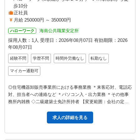
歩10分
正社員
月給 250000円 ～ 350000円
海南公共職業安定所
ハローワーク
採用人数：1人
受理日：
2026年08月07日
有効期限：
2026
年08月07日
経験不問
学歴不問
時間外労働なし
転勤なし
マイカー通勤可
◎住宅機器卸販売事業所における事務業務 ＊来客応対、電話応
対、担当者への連絡など ＊パソコン入・出力業務 ＊その他事
務所内雑務 ◇二級建築士免許所持者 【変更範囲：会社の定め
る業務】 ☆職場の雰囲気…
求人の詳細を見る