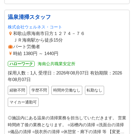
温泉清掃スタッフ
株式会社ウェルネス・コート
和歌山県海南市日方１２７４－７６
ＪＲ海南駅から徒歩15分
パート労働者
時給 1380円 ～ 1440円
海南公共職業安定所
ハローワーク
採用人数：1人
受理日：
2026年08月07日
有効期限：
2026
年08月07日
経験不問
学歴不問
時間外労働なし
転勤なし
マイカー通勤可
◎施設内にある温泉の清掃業務を担当していただきます。 営業
時間終了後の業務となります。 ○浴槽内の清掃 ○洗面台の清掃
○備品の清掃 ○脱衣所の清掃 ○休憩室・廊下の清掃 等 【変更範