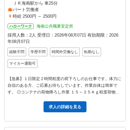
ＪＲ海南駅から 車25分
パート労働者
時給 2500円 ～ 2500円
海南公共職業安定所
ハローワーク
採用人数：2人
受理日：
2026年08月07日
有効期限：
2026
年08月07日
経験不問
学歴不問
時間外労働なし
転勤なし
マイカー通勤可
【急募】１日限定２時間程度の荷下ろしのお仕事です。体力に
自信のある方、ご応募お待ちしています。作業自体は簡単で
す。 ◎コンテナの荷物降ろし作業 １５～２５Ｋｇ程度荷物を
トラックからパレットに積む作業…
求人の詳細を見る