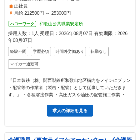
正社員
月給 212500円 ～ 253000円
和歌山公共職業安定所
ハローワーク
採用人数：1人
受理日：
2026年08月07日
有効期限：
2026
年08月07日
経験不問
学歴必須
時間外労働あり
転勤なし
マイカー通勤可
『日本製鉄（株）関西製鉄所和歌山地区構内をメインにプラン
ト配管等の作業者（製缶・配管）として従事していただきま
す。』 ・各種溶接作業 ・高圧ガスや油圧の配管施工作業 ・製
鉄所設備の補修作業（メンテナ…
求人の詳細を見る