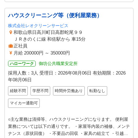
ハウスクリーニング等（便利屋業務）
株式会社レオクリーンサービス
和歌山県日高川町日高郡蛇尾９９
ＪＲきのくに線 和佐駅から 車15分
正社員
月給 200000円 ～ 350000円
御坊公共職業安定所
ハローワーク
採用人数：3人
受理日：
2026年08月06日
有効期限：
2026
年08月06日
経験不問
学歴不問
時間外労働あり
転勤なし
マイカー通勤可
○主な業務は清掃等、ハウスクリーニングになります。 便利屋
業務については以下の通りです。 ・家屋等内装の補修、メンテ
ナンス（原状回復） ・不要品の回収 ・家具の組立て ・引越し