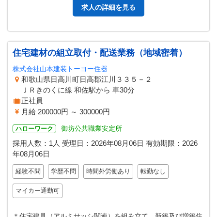
求人の詳細を見る
住宅建材の組立取付・配送業務（地域密着）
株式会社山本建装トーヨー住器
和歌山県日高川町日高郡江川３３５－２
ＪＲきのくに線 和佐駅から 車30分
正社員
月給 200000円 ～ 300000円
御坊公共職業安定所
ハローワーク
採用人数：1人
受理日：
2026年08月06日
有効期限：
2026
年08月06日
経験不問
学歴不問
時間外労働あり
転勤なし
マイカー通勤可
＊住宅建具（アルミサッシ関連）を組み立て、新築及び増築住