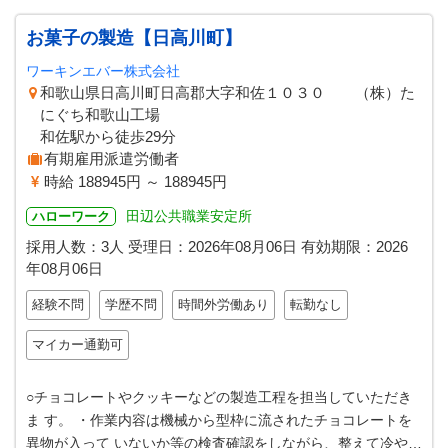
お菓子の製造【日高川町】
ワーキンエバー株式会社
和歌山県日高川町日高郡大字和佐１０３０ （株）た
にぐち和歌山工場
和佐駅から徒歩29分
有期雇用派遣労働者
時給 188945円 ～ 188945円
田辺公共職業安定所
ハローワーク
採用人数：3人
受理日：
2026年08月06日
有効期限：
2026
年08月06日
経験不問
学歴不問
時間外労働あり
転勤なし
マイカー通勤可
○チョコレートやクッキーなどの製造工程を担当していただき
ま す。 ・作業内容は機械から型枠に流されたチョコレートを
異物が入って いないか等の検査確認をしながら、整えて冷やし