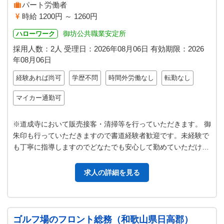
パート労働者
時給 1200円 ～ 1260円
御坊公共職業安定所
ハローワーク
採用人数：2人
受理日：
2026年08月06日
有効期限：
2026
年08月06日
経験あれば尚可
学歴不問
時間外労働なし
転勤なし
マイカー通勤可
※道成寺において販売接客・清掃等を行っていただきます。 御
朱印も行っていただきますので書道経験者歓迎です。未経験で
も丁寧に指導しますのでどなたでも安心して勤めていただけま
す。 【主な仕事】 ◎拝観者…
求人の詳細を見る
ゴルフ場のフロント総務（和歌山県日高郡）