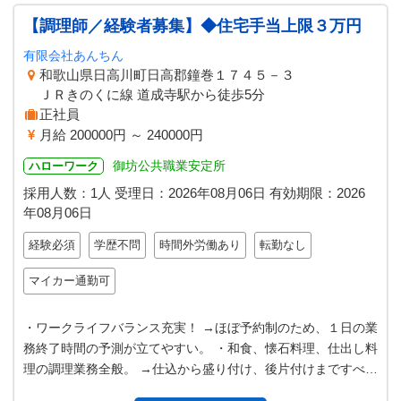
【調理師／経験者募集】◆住宅手当上限３万円
有限会社あんちん
和歌山県日高川町日高郡鐘巻１７４５－３
ＪＲきのくに線 道成寺駅から徒歩5分
正社員
月給 200000円 ～ 240000円
御坊公共職業安定所
ハローワーク
採用人数：1人
受理日：
2026年08月06日
有効期限：
2026
年08月06日
経験必須
学歴不問
時間外労働あり
転勤なし
マイカー通勤可
・ワークライフバランス充実！ →ほぼ予約制のため、１日の業
務終了時間の予測が立てやすい。 ・和食、懐石料理、仕出し料
理の調理業務全般。 →仕込から盛り付け、後片付けまですべて
・仕出し料理の配達、仕…