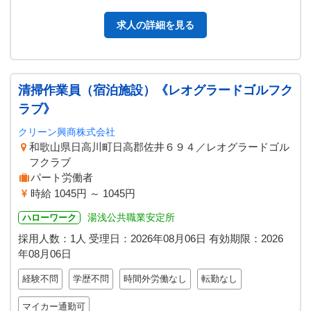
手伝い ・小屋の解体手…
求人の詳細を見る
清掃作業員（宿泊施設）《レオグラードゴルフク
ラブ》
クリーン興商株式会社
和歌山県日高川町日高郡佐井６９４／レオグラードゴル
フクラブ
パート労働者
時給 1045円 ～ 1045円
湯浅公共職業安定所
ハローワーク
採用人数：1人
受理日：
2026年08月06日
有効期限：
2026
年08月06日
経験不問
学歴不問
時間外労働なし
転勤なし
マイカー通勤可