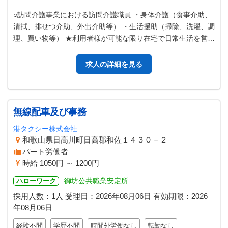
○訪問介護事業における訪問介護職員 ・身体介護（食事介助、
清拭、排せつ介助、外出介助等） ・生活援助（掃除、洗濯、調
理、買い物等） ★利用者様が可能な限り在宅で日常生活を営む
ことが 出来るよう、身体…
求人の詳細を見る
無線配車及び事務
港タクシー株式会社
和歌山県日高川町日高郡和佐１４３０－２
パート労働者
時給 1050円 ～ 1200円
御坊公共職業安定所
ハローワーク
採用人数：1人
受理日：
2026年08月06日
有効期限：
2026
年08月06日
経験不問
学歴不問
時間外労働なし
転勤なし