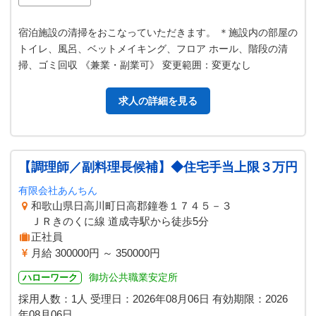
宿泊施設の清掃をおこなっていただきます。 ＊施設内の部屋の
トイレ、風呂、ベットメイキング、フロア ホール、階段の清
掃、ゴミ回収 《兼業・副業可》 変更範囲：変更なし
求人の詳細を見る
【調理師／副料理長候補】◆住宅手当上限３万円
有限会社あんちん
和歌山県日高川町日高郡鐘巻１７４５－３
ＪＲきのくに線 道成寺駅から徒歩5分
正社員
月給 300000円 ～ 350000円
御坊公共職業安定所
ハローワーク
採用人数：1人
受理日：
2026年08月06日
有効期限：
2026
年08月06日