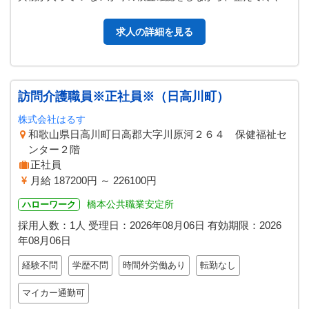
固める工程。 クッキーをオ…
求人の詳細を見る
訪問介護職員※正社員※（日高川町）
株式会社はるす
和歌山県日高川町日高郡大字川原河２６４ 保健福祉セ
ンター２階
正社員
月給 187200円 ～ 226100円
橋本公共職業安定所
ハローワーク
採用人数：1人
受理日：
2026年08月06日
有効期限：
2026
年08月06日
経験不問
学歴不問
時間外労働あり
転勤なし
マイカー通勤可