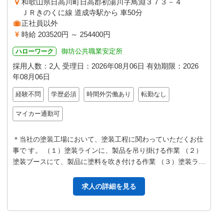
和歌山県日高川町日高郡初湯川字鳥淵３７３－４
ＪＲきのくに線 道成寺駅から 車50分
正社員以外
時給 203520円 ～ 254400円
御坊公共職業安定所
ハローワーク
採用人数：2人
受理日：
2026年08月06日
有効期限：
2026
年08月06日
経験不問
学歴必須
時間外労働あり
転勤なし
マイカー通勤可
＊当社の塗装工場において、塗装工程に関わっていただくお仕
事で す。 （１）塗装ラインに、製品を吊り掛ける作業 （２）
塗装ブースにて、製品に塗料を吹き付ける作業 （３）塗装ライ
ンから、塗装完了製品の降…
求人の詳細を見る