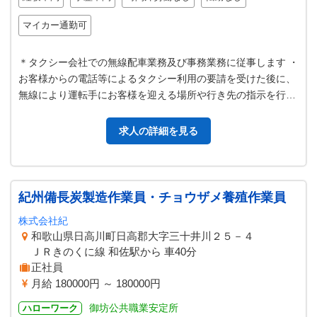
マイカー通勤可
＊タクシー会社での無線配車業務及び事務業務に従事します ・
お客様からの電話等によるタクシー利用の要請を受けた後に、
無線により運転手にお客様を迎える場所や行き先の指示を行
う。 【変更範囲：変更なし】
求人の詳細を見る
紀州備長炭製造作業員・チョウザメ養殖作業員
株式会社紀
和歌山県日高川町日高郡大字三十井川２５－４
ＪＲきのくに線 和佐駅から 車40分
正社員
月給 180000円 ～ 180000円
御坊公共職業安定所
ハローワーク