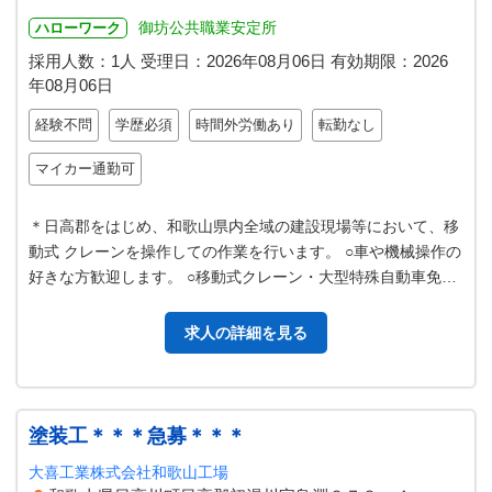
御坊公共職業安定所
ハローワーク
採用人数：1人
受理日：
2026年08月06日
有効期限：
2026
年08月06日
経験不問
学歴必須
時間外労働あり
転勤なし
マイカー通勤可
＊日高郡をはじめ、和歌山県内全域の建設現場等において、移
動式 クレーンを操作しての作業を行います。 ○車や機械操作の
好きな方歓迎します。 ○移動式クレーン・大型特殊自動車免許
のない方も歓迎します。 …
求人の詳細を見る
塗装工＊＊＊急募＊＊＊
大喜工業株式会社和歌山工場