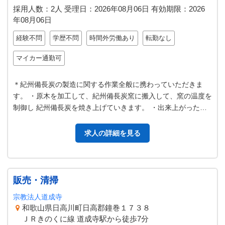
採用人数：2人
受理日：
2026年08月06日
有効期限：
2026
年08月06日
経験不問
学歴不問
時間外労働あり
転勤なし
マイカー通勤可
＊紀州備長炭の製造に関する作業全般に携わっていただきま
す。 ・原木を加工して、紀州備長炭窯に搬入して、窯の温度を
制御し 紀州備長炭を焼き上げていきます。 ・出来上がった紀
州備長炭を窯から出して、箱詰…
求人の詳細を見る
販売・清掃
宗教法人道成寺
和歌山県日高川町日高郡鐘巻１７３８
ＪＲきのくに線 道成寺駅から徒歩7分