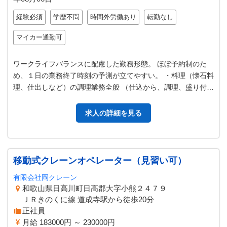
経験必須
学歴不問
時間外労働あり
転勤なし
マイカー通勤可
ワークライフバランスに配慮した勤務形態。 ほぼ予約制のた
め、１日の業務終了時刻の予測が立てやすい。 ・料理（懐石料
理、仕出しなど）の調理業務全般 （仕込から、調理、盛り付
け） ・季節に応じたメニュー…
求人の詳細を見る
移動式クレーンオペレーター（見習い可）
有限会社岡クレーン
和歌山県日高川町日高郡大字小熊２４７９
ＪＲきのくに線 道成寺駅から徒歩20分
正社員
月給 183000円 ～ 230000円