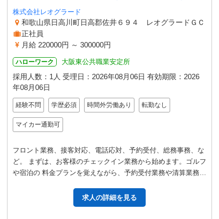
株式会社レオグラード
和歌山県日高川町日高郡佐井６９４ レオグラードＧＣ
正社員
月給 220000円 ～ 300000円
大阪東公共職業安定所
ハローワーク
採用人数：1人
受理日：
2026年08月06日
有効期限：
2026
年08月06日
経験不問
学歴必須
時間外労働あり
転勤なし
マイカー通勤可
フロント業務、接客対応、電話応対、予約受付、総務事務、な
ど。 まずは、お客様のチェックイン業務から始めます。ゴルフ
や宿泊の 料金プランを覚えながら、予約受付業務や清算業務等
を研修して行 きます。 多…
求人の詳細を見る