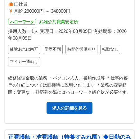
正社員
月給 290000円 ～ 348000円
武雄公共職業安定所
ハローワーク
採用人数：1人
受理日：
2026年08月09日
有効期限：
2026
年08月09日
経験あれば尚可
学歴不問
時間外労働あり
転勤なし
マイカー通勤可
総務経理全般の業務 ・パソコン入力、書類作成等 ＊仕事内容
等の詳細については面接時に説明いたします ＊業務の変更範
囲：変更なし ◎応募の際にはハローワーク紹介状が必要です。
求人の詳細を見る
正看護師・准看護師（特養すみれ園）◆日勤のみ