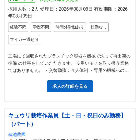
採用人数：2人
受理日：
2026年08月09日
有効期限：
2026
年08月09日
経験不問
学歴不問
時間外労働あり
転勤なし
マイカー通勤可
工場にて回収されたプラスチック容器を機械で洗って再出荷の
準備 の仕事をしていただきます。 ※重いモノを取り扱う業務
ではありません。 ・交替勤務：４人体制 ・専用の機械への容
器（箱Ａ４サイズ程度）のセ…
求人の詳細を見る
キュウリ栽培作業員【土・日・祝日のみ勤務】
（パート）
鵜池農園