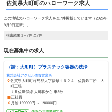
佐賀県大町町のハローワーク求人
この地域のハローワーク求人を全7件掲載しています（
2026年
8月9日
更新）。
検索結果 1－7件 全7件
現在募集中の求人
（請：大町町）プラスチック容器の洗浄
株式会社アクセル佐賀営業所
佐賀県大町町杵島郡大字福母１６２４ 佐賀鉄工所 大
町工場
ＪＲ佐世保線 大町駅から 車5分
正社員
月給 190000円 ～ 190000円
佐賀公共職業安定所
ハローワーク