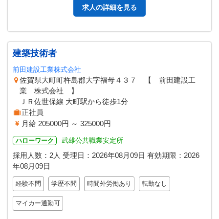
求人の詳細を見る
建築技術者
前田建設工業株式会社
佐賀県大町町杵島郡大字福母４３７ 【 前田建設工
業 株式会社 】
ＪＲ佐世保線 大町駅から徒歩1分
正社員
月給 205000円 ～ 325000円
武雄公共職業安定所
ハローワーク
採用人数：2人
受理日：
2026年08月09日
有効期限：
2026
年08月09日
経験不問
学歴不問
時間外労働あり
転勤なし
マイカー通勤可