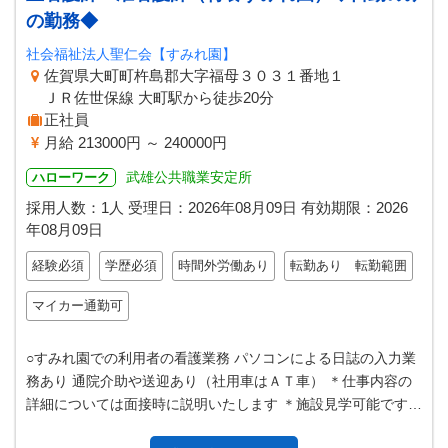
の勤務◆
社会福祉法人聖仁会【すみれ園】
佐賀県大町町杵島郡大字福母３０３１番地１
ＪＲ佐世保線 大町駅から徒歩20分
正社員
月給 213000円 ～ 240000円
武雄公共職業安定所
ハローワーク
採用人数：1人
受理日：
2026年08月09日
有効期限：
2026
年08月09日
経験必須
学歴必須
時間外労働あり
転勤あり 転勤範囲
マイカー通勤可
○すみれ園での利用者の看護業務 パソコンによる日誌の入力業
務あり 通院介助や送迎あり（社用車はＡＴ車） ＊仕事内容の
詳細については面接時に説明いたします ＊施設見学可能です
◎応募の際にはハローワー…