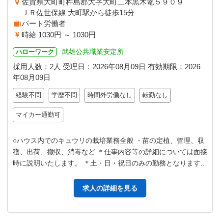
佐賀県大町町杵島郡大字大町二本黒木篭５９０９
ＪＲ佐世保線 大町駅から徒歩15分
パート労働者
時給 1030円 ～ 1030円
武雄公共職業安定所
ハローワーク
採用人数：2人
受理日：
2026年08月09日
有効期限：
2026
年08月09日
経験不問
学歴不問
時間外労働なし
転勤なし
マイカー通勤可
○ハウス内でのキュウリの栽培業務全般 ・苗の定植、管理、収
穫、出荷、撤収、消毒など ＊仕事内容等の詳細については面接
時に説明いたします。 ＊土・日・祝日のみの勤務となります。
◎応募の際にはハローワ…
求人の詳細を見る