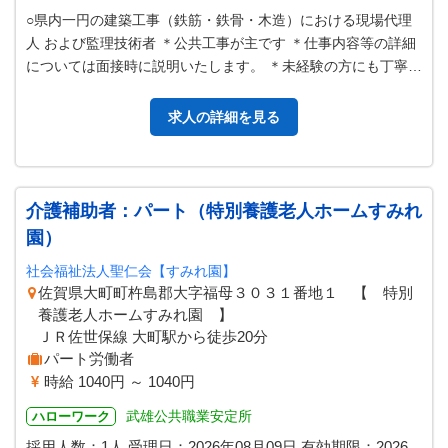
○県内一円の建築工事（鉄筋・鉄骨・木造）における現場代理
人 および監理技術者 ＊公共工事が主です ＊仕事内容等の詳細
については面接時に説明いたします。 ＊未経験の方にも丁寧に
指導しますので、安心して…
求人の詳細を見る
介護補助者：パート（特別養護老人ホームすみれ
園）
社会福祉法人聖仁会【すみれ園】
佐賀県大町町杵島郡大字福母３０３１番地１ 【 特別
養護老人ホームすみれ園 】
ＪＲ佐世保線 大町駅から徒歩20分
パート労働者
時給 1040円 ～ 1040円
武雄公共職業安定所
ハローワーク
採用人数：1人
受理日：
2026年08月09日
有効期限：
2026