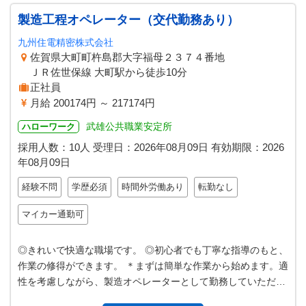
製造工程オペレーター（交代勤務あり）
九州住電精密株式会社
佐賀県大町町杵島郡大字福母２３７４番地
ＪＲ佐世保線 大町駅から徒歩10分
正社員
月給 200174円 ～ 217174円
武雄公共職業安定所
ハローワーク
採用人数：10人
受理日：
2026年08月09日
有効期限：
2026
年08月09日
経験不問
学歴必須
時間外労働あり
転勤なし
マイカー通勤可
◎きれいで快適な職場です。 ◎初心者でも丁寧な指導のもと、
作業の修得ができます。 ＊まずは簡単な作業から始めます。適
性を考慮しながら、製造オペレーターとして勤務していただき
ます。 ＊仕事内容等の詳細…