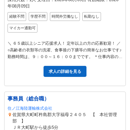
年08月09日
経験不問
学歴不問
時間外労働なし
転勤なし
マイカー通勤可
＼ ６５歳以上シニア応援求人！ 定年以上の方の応募歓迎！ ／
○高齢者の衣類等の洗濯、食事後の下膳等の簡単なお仕事です♪
勤務時間は、９：００～１６：００までです。 ＊仕事内容の詳
細については面接時…
求人の詳細を見る
事務員（総合職）
住ノ江海陸運輸株式会社
佐賀県大町町杵島郡大字福母２４０５ 【 本社管理
部 】
ＪＲ大町駅から徒歩5分