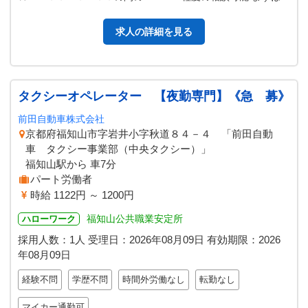
希望の時間をお伝えくだ…
求人の詳細を見る
タクシーオペレーター 【夜勤専門】《急 募》
前田自動車株式会社
京都府福知山市字岩井小字秋道８４－４ 「前田自動
車 タクシー事業部（中央タクシー）」
福知山駅から 車7分
パート労働者
時給 1122円 ～ 1200円
福知山公共職業安定所
ハローワーク
採用人数：1人
受理日：
2026年08月09日
有効期限：
2026
年08月09日
経験不問
学歴不問
時間外労働なし
転勤なし
マイカー通勤可