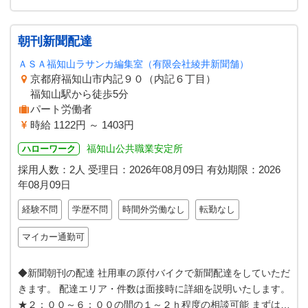
朝刊新聞配達
ＡＳＡ福知山ラサンカ編集室（有限会社綾井新聞舗）
京都府福知山市内記９０（内記６丁目）
福知山駅から徒歩5分
パート労働者
時給 1122円 ～ 1403円
福知山公共職業安定所
ハローワーク
採用人数：2人
受理日：
2026年08月09日
有効期限：
2026
年08月09日
経験不問
学歴不問
時間外労働なし
転勤なし
マイカー通勤可
◆新聞朝刊の配達 社用車の原付バイクで新聞配達をしていただ
きます。 配達エリア・件数は面接時に詳細を説明いたします。
★２：００～６：００の間の１～２ｈ程度の相談可能 まずはご