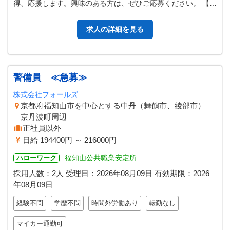
得、応援します。興味のある方は、ぜひご応募ください。 【従
事すべき業務の範囲：変更…
求人の詳細を見る
警備員 ≪急募≫
株式会社フォールズ
京都府福知山市を中心とする中丹（舞鶴市、綾部市）
京丹波町周辺
正社員以外
日給 194400円 ～ 216000円
福知山公共職業安定所
ハローワーク
採用人数：2人
受理日：
2026年08月09日
有効期限：
2026
年08月09日
経験不問
学歴不問
時間外労働あり
転勤なし
マイカー通勤可