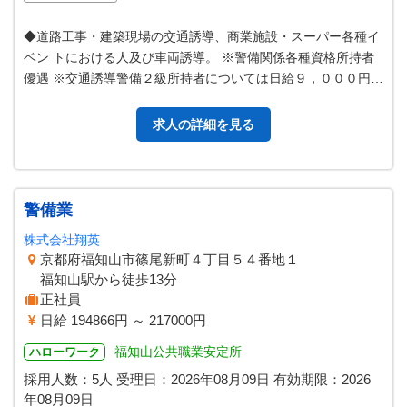
◆道路工事・建築現場の交通誘導、商業施設・スーパー各種イ
ベン トにおける人及び車両誘導。 ※警備関係各種資格所持者
優遇 ※交通誘導警備２級所持者については日給９，０００円以
上は確約 します。 変更範…
求人の詳細を見る
警備業
株式会社翔英
京都府福知山市篠尾新町４丁目５４番地１
福知山駅から徒歩13分
正社員
日給 194866円 ～ 217000円
福知山公共職業安定所
ハローワーク
採用人数：5人
受理日：
2026年08月09日
有効期限：
2026
年08月09日