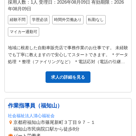
採用人数：1人
受理日：
2026年08月09日
有効期限：
2026
年08月09日
経験不問
学歴必須
時間外労働あり
転勤なし
マイカー通勤可
地域に根差した自動車販売店で事務作業のお仕事です。 未経験
でも丁寧に教えますので安心してスタートできます。 ＊データ
処理 ＊整理（ファイリングなど） ＊電話応対（電話の引継
ぎ） ＊店舗出納 ＊各種書…
求人の詳細を見る
作業指導員（福知山）
社会福祉法人清心福祉会
京都府福知山市篠尾新町３丁目９７－１
福知山市民病院口駅から徒歩8分
パート労働者