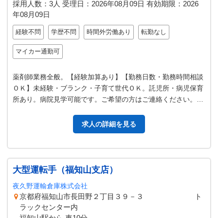
採用人数：3人
受理日：
2026年08月09日
有効期限：
2026
年08月09日
経験不問
学歴不問
時間外労働あり
転勤なし
マイカー通勤可
薬剤師業務全般。【経験加算あり】【勤務日数・勤務時間相談
ＯＫ】未経験・ブランク・子育て世代ＯＫ。託児所・病児保育
所あり。病院見学可能です。ご希望の方はご連絡ください。
【従事すべき業務の変更範囲：変…
求人の詳細を見る
大型運転手（福知山支店）
夜久野運輸倉庫株式会社
京都府福知山市長田野２丁目３９－３ ト
ラックセンター内
福知山駅から 車10分