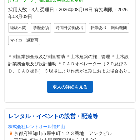
福知山公共職業安定所
ハローワーク
採用人数：3人
受理日：
2026年08月09日
有効期限：
2026
年08月09日
経験不問
学歴必須
時間外労働あり
転勤あり 転勤範囲
マイカー通勤可
＊測量業務全般及び測量補助 ＊土木建築の施工管理 ＊土木設
計業務全般及び設計補助 ＊ＣＡＤオペレーター（２Ｄ及び３
Ｄ、ＣＡＤ操作） ※現場により作業が長期におよぶ場合ありま
す（出張業務） 面接時に説…
求人の詳細を見る
レンタル・イベントの設営・配達等
株式会社レントオール福知山
京都府福知山市厚中町１２３番地 アンクビル