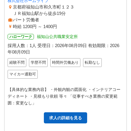
株式会社ホームライフ
京都府福知山市和久市町１２３
ＪＲ福知山駅から徒歩19分
パート労働者
時給 1200円 ～ 1400円
福知山公共職業安定所
ハローワーク
採用人数：1人
受理日：
2026年08月09日
有効期限：
2026
年08月09日
経験不問
学歴不問
時間外労働あり
転勤なし
マイカー通勤可
【具体的な業務内容】 ・外観内観の図面化 ・インテリアコー
ディネート ・見積もり依頼 等々 「従事すべき業務の変更範
囲：変更なし」
求人の詳細を見る