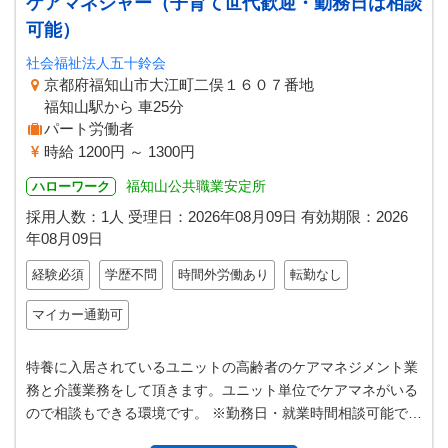
ケアマネジャー（子育て世代歓迎・勤務日は相談
可能）
社会福祉法人五十鈴会
京都府福知山市大江町二俣１６０７番地
福知山駅から 車25分
パート労働者
時給 1200円 ～ 1300円
福知山公共職業安定所
ハローワーク
採用人数：1人
受理日：
2026年08月09日
有効期限：
2026
年08月09日
経験必須
学歴不問
時間外労働あり
転勤なし
マイカー通勤可
特養に入居されているユニットの高齢者のケアマネジメント業
務と介護業務をして頂きます。ユニット単位でケアマネがいる
ので相談もできる環境です。 ※勤務日・就業時間相談可能で
す。 ※保育所利用手当あり ＊…