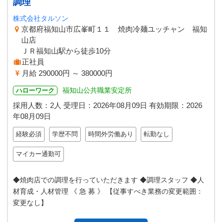
調理
株式会社タルソン
京都府福知山市広峯町１１ 焼肉冷麺ユッチャン 福知
山店
ＪＲ福知山駅から徒歩10分
正社員
月給 290000円 ～ 380000円
福知山公共職業安定所
ハローワーク
採用人数：2人
受理日：
2026年08月09日
有効期限：
2026
年08月09日
経験必須
学歴不問
時間外労働あり
転勤なし
マイカー通勤可
◆焼肉店での調理を行っていただきます ◆調理スタッフ ◆人
材育成・人材管理 《 急 募 》 【従事すべき業務の変更範囲：
変更なし】