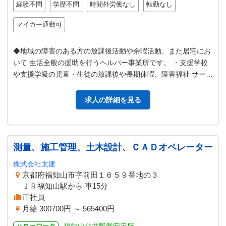
経験不問
学歴不問
時間外労働なし
転勤なし
マイカー通勤可
◆地域の障害のある方の放課後活動や余暇活動、また居宅にお
いて 生活全般の援助を行うヘルパー事業所です。 ・支援学校
や支援学級の児童・生徒の放課後や長期休暇、障害福祉 サービ
ス事業所の利用者の方等の余…
求人の詳細を見る
測量、施工管理、土木設計、ＣＡＤオペレーター
株式会社太建
京都府福知山市字前田１６５９番地の３
ＪＲ福知山駅から 車15分
正社員
月給 300700円 ～ 565400円