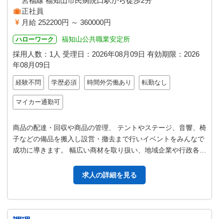
宮福線 福知山市民病院口駅から徒歩2分
正社員
月給 252200円 ～ 360000円
福知山公共職業安定所
ハローワーク
採用人数：1人
受理日：
2026年08月09日
有効期限：
2026
年08月09日
経験不問
学歴必須
時間外労働あり
転勤なし
マイカー通勤可
商品の配達・回収や商品の管理、 テントやステージ、音響、椅
子などの備品を搬入し設営・撤去まで行いイベントをみんなで
成功に導きます。 幅広い商材を取り扱い、地域企業や行政各種
団体のイベント運営をサポー…
求人の詳細を見る