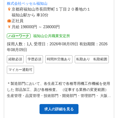
株式会社ベッセル福知山
京都府福知山市長田野町１丁目２０番地の１
福知山駅から 車10分
正社員
月給 198000円 ～ 238000円
福知山公共職業安定所
ハローワーク
採用人数：1人
受理日：
2026年08月09日
有効期限：
2026
年08月09日
経験必須
学歴必須
時間外労働あり
転勤あり 転勤範囲
マイカー通勤可
＊製造部門において、各生産工程で各種専用機工作機械を使用
した 部品加工、及び各種検査。 （従事する業務の変更範囲）
生産管理・品質管理・技術部門・開発部門・管理部門・ 大阪出
張所等における業務
求人の詳細を見る