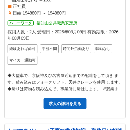
正社員
日給 194880円 ～ 194880円
福知山公共職業安定所
ハローワーク
採用人数：2人
受理日：
2026年08月09日
有効期限：
2026
年08月09日
経験あれば尚可
学歴不問
時間外労働あり
転勤なし
マイカー通勤可
◆大型車で、京阪神及び名古屋近辺までの配達をして頂き ま
す。積み込みはフォークリフト、天井クレーンを使用 します。
◆帰りは荷物を積み込んで、事業所に帰社します。 ※残業手当
を含んで月平均３０万～３…
求人の詳細を見る