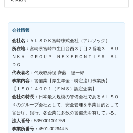
会社情報
会社名：
ＡＬＳＯＫ宮崎株式会社（アルソック）
所在地：
宮崎県宮崎市生目台西３丁目２番地３ ＢＵ
ＮＫＡ ＧＲＯＵＰ ＮＥＸＦＲＯＮＴＩＥＲ ＢＬ
ＤＧ
代表者名：
代表取締役 齊藤 総一郎
事業内容：
警備業【厚生年金：特定適用事業所】
【ＩＳＯ１４００１（ＥＭＳ）認定企業】
会社の特長：
日本最大規模の警備会社であるＡＬＳＯ
Ｋのグループ会社として、安全管理を事業目的として
官公庁、銀行、各企業に多数の警備先を有している。
法人番号：
5350001001759
事業所番号：
4501-002644-5