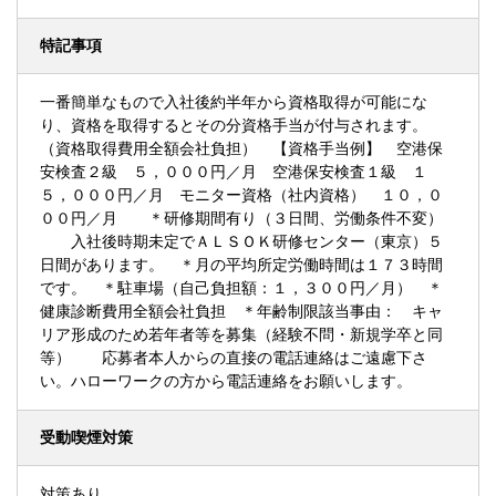
特記事項
一番簡単なもので入社後約半年から資格取得が可能にな
り、資格を取得するとその分資格手当が付与されます。
（資格取得費用全額会社負担） 【資格手当例】 空港保
安検査２級 ５，０００円／月 空港保安検査１級 １
５，０００円／月 モニター資格（社内資格） １０，０
００円／月 ＊研修期間有り（３日間、労働条件不変）
入社後時期未定でＡＬＳＯＫ研修センター（東京）５
日間があります。 ＊月の平均所定労働時間は１７３時間
です。 ＊駐車場（自己負担額：１，３００円／月） ＊
健康診断費用全額会社負担 ＊年齢制限該当事由： キャ
リア形成のため若年者等を募集（経験不問・新規学卒と同
等） 応募者本人からの直接の電話連絡はご遠慮下さ
い。ハローワークの方から電話連絡をお願いします。
受動喫煙対策
対策あり