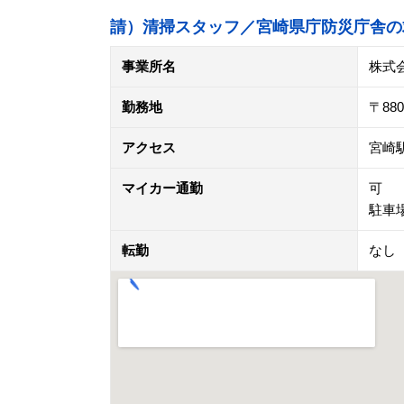
請）清掃スタッフ／宮崎県庁防災庁舎の
事業所名
株式
勤務地
〒88
アクセス
宮崎
マイカー通勤
可
駐車
転勤
なし