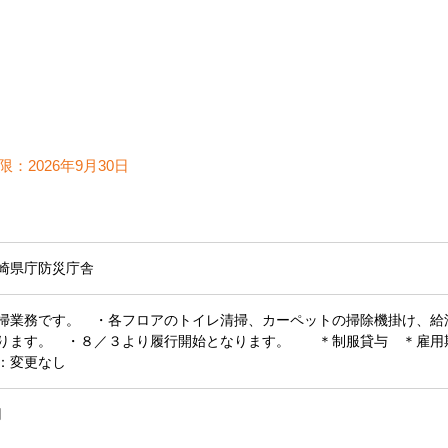
限：
2026年9月30日
崎県庁防災庁舎
掃業務です。 ・各フロアのトイレ清掃、カーペットの掃除機掛け、給
ります。 ・８／３より履行開始となります。 ＊制服貸与 ＊雇用
：変更なし
円