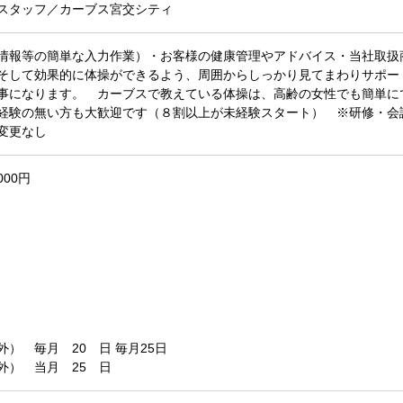
スタッフ／カーブス宮交シティ
情報等の簡単な入力作業）・お客様の健康管理やアドバイス・当社取扱
そして効果的に体操ができるよう、周囲からしっかり見てまわりサポ
事になります。 カーブスで教えている体操は、高齢の女性でも簡単に
経験の無い方も大歓迎です（８割以上が未経験スタート） ※研修・会
変更なし
000円
） 毎月 20 日 毎月25日
外） 当月 25 日