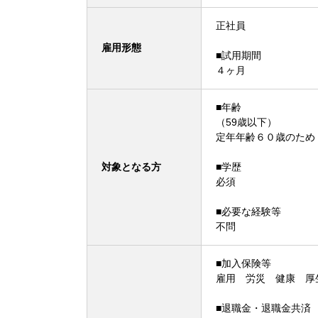
正社員
雇用形態
■試用期間
４ヶ月
■年齢
（59歳以下）
定年年齢６０歳のため
対象となる方
■学歴
必須
■必要な経験等
不問
■加入保険等
雇用 労災 健康 厚
■退職金・退職金共済