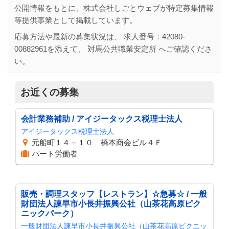
公開情報をもとに、株式会社しごとウェブが特定募集情報
等提供事業として掲載しています。
応募方法や最新の募集状況は、 求人番号：
42080-
00882961
を添えて、
対馬公共職業安定所
へご確認くださ
い。
お近くの募集
会計業務補助 / アイジータックス税理士法人
アイジータックス税理士法人
元船町１４－１０ 橋本商会ビル４Ｆ
パート労働者
販売・調理スタッフ【レストラン】☆急募☆ / 一般
財団法人諫早市小長井振興公社（山茶花高原ピク
ニックパーク）
一般財団法人諫早市小長井振興公社（山茶花高原ピクニッ