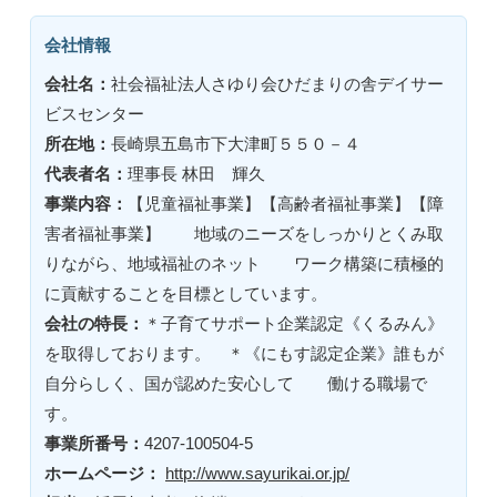
会社情報
会社名：
社会福祉法人さゆり会ひだまりの舎デイサー
ビスセンター
所在地：
長崎県五島市下大津町５５０－４
代表者名：
理事長 林田 輝久
事業内容：
【児童福祉事業】【高齢者福祉事業】【障
害者福祉事業】 地域のニーズをしっかりとくみ取
りながら、地域福祉のネット ワーク構築に積極的
に貢献することを目標としています。
会社の特長：
＊子育てサポート企業認定《くるみん》
を取得しております。 ＊《にもす認定企業》誰もが
自分らしく、国が認めた安心して 働ける職場で
す。
事業所番号：
4207-100504-5
ホームページ：
http://www.sayurikai.or.jp/