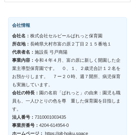
会社情報
会社名：
株式会社セルビールぱれっと保育園
所在地：
長崎県大村市富の原２丁目２１５番地１
代表者名：
施設長 弓戸商陽
事業内容：
令和４年４月、富の原に新しく開園した企
業主導型保育園です。 ０、１、２歳児合計１２名を
お預かりします。 ７ー２０時、週７開所、病児保育
も実施しています。
会社の特長：
園の名前「ぱれっと」の由来：園児も職
員も、一人ひとりの色を尊 重した保育園を目指しま
す。
法人番号：
7310001003435
事業所番号：
4204-614954-0
ホームページ：
https://plt-hoiku.space