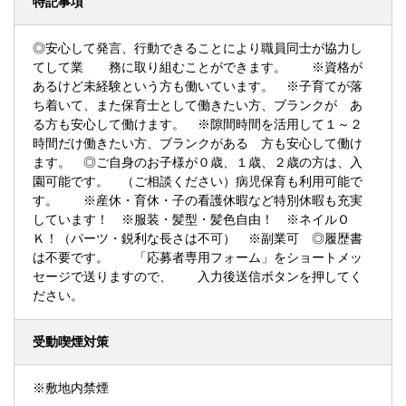
特記事項
◎安心して発言、行動できることにより職員同士が協力し
てして業 務に取り組むことができます。 ※資格が
あるけど未経験という方も働いています。 ※子育てが落
ち着いて、また保育士として働きたい方、ブランクが あ
る方も安心して働けます。 ※隙間時間を活用して１～２
時間だけ働きたい方、ブランクがある 方も安心して働け
ます。 ◎ご自身のお子様が０歳、１歳、２歳の方は、入
園可能です。 （ご相談ください）病児保育も利用可能で
す。 ※産休・育休・子の看護休暇など特別休暇も充実
しています！ ※服装・髪型・髪色自由！ ※ネイルＯ
Ｋ！（パーツ・鋭利な長さは不可） ※副業可 ◎履歴書
は不要です。 「応募者専用フォーム」をショートメッ
セージで送りますので、 入力後送信ボタンを押してく
ださい。
受動喫煙対策
※敷地内禁煙