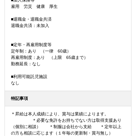
■加入保険等
雇用 労災 健康 厚生
■退職金・退職金共済
退職金共済：未加入
■定年・再雇用制度等
定年制：あり （一律 60歳）
再雇用制度：あり （上限 65歳まで）
勤務延長：なし
■利用可能託児施設
なし
特記事項
＊昇給は本人成績により、賞与は業績によります。
＊必要な免許をお持ちでない方は取得支援あり
（個別に相談） ＊制服は会社から支給 ＊定年以上
の方も相談に応じます（１年毎の更新制・賞与無し）