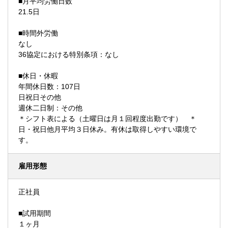
■月平均労働日数
21.5日
■時間外労働
なし
36協定における特別条項：なし
■休日・休暇
年間休日数：107日
日祝日その他
週休二日制：その他
＊シフト表による（土曜日は月１回程度出勤です） ＊
日・祝日他月平均３日休み。有休は取得しやすい環境で
す。
雇用形態
正社員
■試用期間
１ヶ月