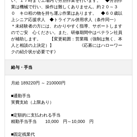
い、１７時まで工場内で分別作業を行います。 ◆分別作
業は機械で行い、操作は難しくありません。約２０～３
０ キロ程の物を持ち運ぶ作業はあります。 ◆６０歳以
上シニア応援求人 ◆トライアル併用求人（条件同一）
＊未経験者の方には、わかりやすく指導、サポートします
のでご安 心ください。また、研修期間中はベテラン社員
が補助します。 【変更範囲：営業職（強制は無く、本
人と相談の上決定）】 《応募にはハローワー
クの紹介状が必要です》
給与・手当
月給 189220円 ～ 210000円
■通勤手当
実費支給（上限あり）
■定額的に支払われる手当
精勤手当手当 10,000 円～10,000 円
■固定残業代