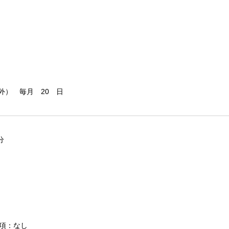
外） 毎月 20 日
分
条項：なし