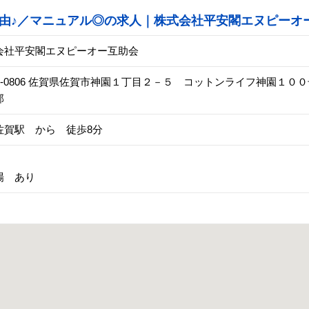
由♪／マニュアル◎の求人｜株式会社平安閣エヌピーオ
会社平安閣エヌピーオー互助会
40-0806 佐賀県佐賀市神園１丁目２－５ コットンライフ神園１
部
佐賀駅 から 徒歩8分
場 あり