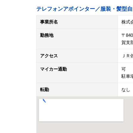
テレフォンアポインター／服装・髪型自
事業所名
株式
勤務地
〒8
賀支
アクセス
ＪＲ
マイカー通勤
可
駐車
転勤
なし