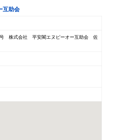
ー互助会
００号 株式会社 平安閣エヌピーオー互助会 佐