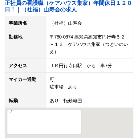
正社員の看護職（ケアハウス集家）年間休日１２０
日！｜（社福）山寿会の求人
事業所名
（社福）山寿会
勤務地
〒780-0974 高知県高知市円行寺５２
－１３ ケアハウス集家（つどいのい
え）
アクセス
ＪＲ円行寺口駅 から 車7分
マイカー通勤
可
駐車場 あり
転勤
あり 転勤範囲