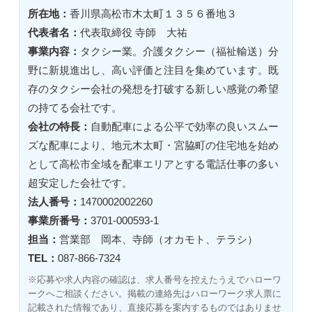
所在地：
香川県高松市木太町１３５６番地３
代表者名：
代表取締役 寺師 大祐
事業内容：
タクシー業。介護タクシー（福祉輸送）分
野に新規進出し、高い評価と注目を集めています。既
存のタクシー会社の発想を打破する新しい感覚の希望
の持てる会社です。
会社の特長：
自動配車による公平で効率の良いスムー
ズな配車により、地元木太町・宮脇町の住宅地を始め
として高松市全域を配車エリアとする電話仕事の多い
超安定した会社です。
法人番号：
1470002002260
事業所番号：
3701-000593-1
担当：
営業部 岡本、寺師（オカモト、テラシ）
TEL：
087-866-7324
※応募や求人内容の確認は、求人番号を控えたうえでハローワ
ークへご相談ください。掲載の連絡先はハローワーク求人票に
記載された情報であり、直接応募を案内するものではありませ