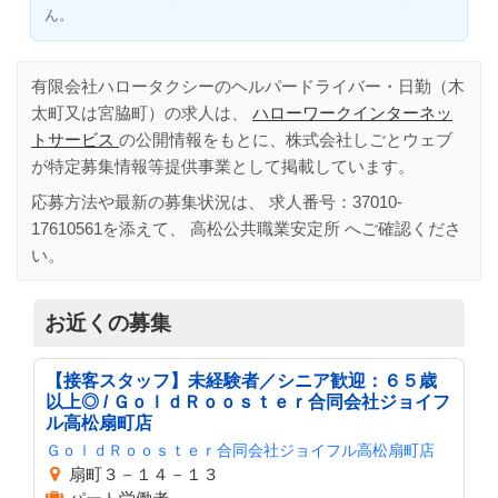
ん。
有限会社ハロータクシーのヘルパードライバー・日勤（木
太町又は宮脇町）の求人は、
ハローワークインターネッ
トサービス
の公開情報をもとに、株式会社しごとウェブ
が特定募集情報等提供事業として掲載しています。
応募方法や最新の募集状況は、 求人番号：
37010-
17610561
を添えて、
高松公共職業安定所
へご確認くださ
い。
お近くの募集
【接客スタッフ】未経験者／シニア歓迎：６５歳
以上◎ / ＧｏｌｄＲｏｏｓｔｅｒ合同会社ジョイフ
ル高松扇町店
ＧｏｌｄＲｏｏｓｔｅｒ合同会社ジョイフル高松扇町店
扇町３－１４－１３