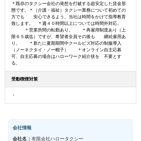
＊既存のタクシー会社の発想を打破する超安定した賃金形
態です。＊（介護・福祉）タクシー業務について初めての
方でも 安心できるよう、当社は時間をかけて指導教育
致します。 ＊週４０時間以上については時間外対応。
＊営業所間の転勤あり。 ＊再雇用制度あり（上
限６５歳迄）ですが、希望者全員その後も 継続雇用あ
り。 ＊新たに夏期期間中クールビズ対応の制服導入
（ノーネクタイ・ノー帽子） ＊オンライン自主応募
可、自主応募の場合はハローワーク紹介状を 不要とす
る。
受動喫煙対策
・
会社情報
会社名：
有限会社ハロータクシー