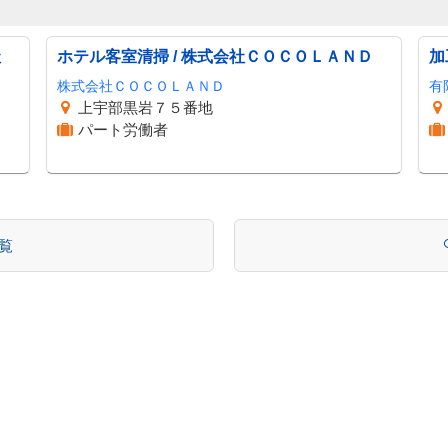
社
ホテル客室清掃 / 株式会社ＣＯＣＯＬＡＮＤ
加
株式会社ＣＯＣＯＬＡＮＤ
有
上宇部黒岩７５番地
パート労働者
一覧