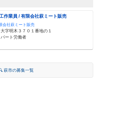
工作業員 / 有限会社萩ミート販売
限会社萩ミート販売
大字明木３７０１番地の１
パート労働者
🔍 萩市の募集一覧