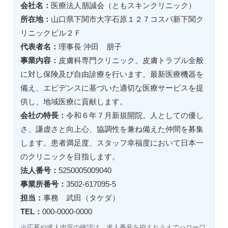
会社名：
医療法人朋誠会（ともスキンクリニック）
所在地：
山口県下関市大字石原１２７コスパ新下関ク
リニックビル２Ｆ
代表者名：
理事長 沖田 朋子
事業内容：
皮膚科専門クリニック。皮膚トラブル全般
に対し保険及び自由診療を行います。最新医療機器を
備え、エビデンスに基づいた適切な医療サービスを提
供し、地域医療に貢献します。
会社の特長：
令和６年７月新規開院。人としての優し
さ、謙虚さと向上心、協調性を兼ね備えた仲間を募集
します。患者満足度、スタッフ幸福度において日本一
のクリニックを目指します。
法人番号：
5250005009040
事業所番号：
3502-617095-5
担当：
事務 武田（タケダ）
TEL：
000-0000-0000
※応募や求人内容の確認は、求人番号を控えたうえでハローワ