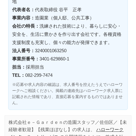
地
代表者名：
代表取締役 谷平 正孝
事業内容：
造園業（個人邸、公共工事）
会社の特長：
洗練された技術により、暮らしに安心・
安全を、生活に豊かさを作り出す会社です。各種資格
支援制度も充実し、個々の能力が発揮できます。
法人番号：
3240001063250
事業所番号：
3401-629860-1
担当：
採用担当
TEL：
082-299-7474
※応募や求人内容の確認は、求人番号を控えたうえでハローワ
ークへご相談ください。掲載の連絡先はハローワーク求人票に
記載された情報であり、直接応募を案内するものではありませ
ん。
株式会社ｅ－Ｇａｒｄｅｎの造園スタッフ／佐伯区／【未
経験者歓迎】【残業ほぼなし】の求人は、
ハローワーク