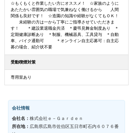
☆もくもくと作業したい方にオススメ！ ☆家族のように
あたたかい雰囲気の職場で気兼ねなく働けるから 人間
関係も良好です！ ☆造園の知識や経験がなくてもＯＫ！
未経験の方は一から丁寧にご指導させていただきま
す！ ＊建設業退職金共済 ＊慶弔見舞金制度あり ＊
定期健康診断あり ＊制服、機械器具、工具貸与 ＊自動
車、バイク通勤可 ＊オンライン自主応募可：自主応
募の場合、紹介状不要
受動喫煙対策
専用室あり
会社情報
会社名：
株式会社ｅ－Ｇａｒｄｅｎ
所在地：
広島県広島市佐伯区五日市町石内６０７６番