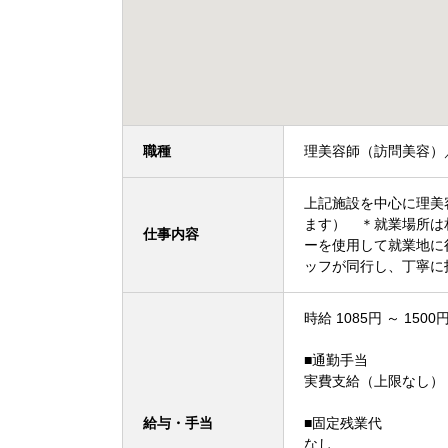
職種
理美容師（訪問美容）
上記施設を中心に理美
ます） ＊就業場所は
仕事内容
ーを使用して就業地
ッフが同行し、丁
時給 1085円 ～ 1500
■通勤手当
実費支給（上限なし）
給与・手当
■固定残業代
なし