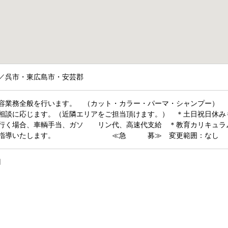
／呉市・東広島市・安芸郡
容業務全般を行います。 （カット・カラー・パーマ・シャンプー） 
相談に応じます。（近隣エリアをご担当頂けます。） ＊土日祝日休み
に行く場合、車輌手当、ガソ リン代、高速代支給 ＊教育カリキュ
寧に指導いたします。 ≪急 募≫ 変更範囲：なし
円