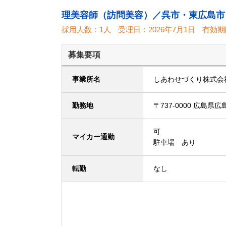
理美容師（訪問美容）／呉市・東広島市
採用人数：1人
受理日：
2026年7月1日
有効期
募集要項
事業所名
しあわせづくり株式会
勤務地
〒737-0000 広
可
マイカー通勤
駐車場 あり
転勤
なし