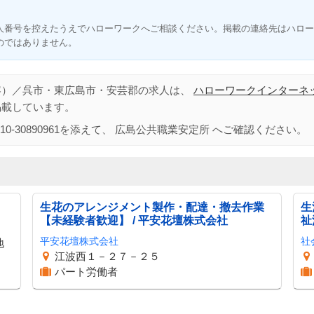
人番号を控えたうえでハローワークへご相談ください。掲載の連絡先はハロー
のではありません。
容）／呉市・東広島市・安芸郡の求人は、
ハローワークインターネ
掲載しています。
10-30890961
を添えて、
広島公共職業安定所
へご確認ください。
生花のアレンジメント製作・配達・撤去作業
生
【未経験者歓迎】 / 平安花壇株式会社
祉
平安花壇株式会社
社
地
江波西１－２７－２５
パート労働者