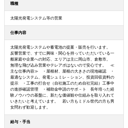
職種
太陽光発電システム等の営業
仕事内容
太陽光発電システムや蓄電池の提案・販売を行います。
反響営業で、すでに興味・関心を持っていただいている一
般家庭や企業への対応、エリアは主に岡山市、倉敷市。
無理な飛び込み営業やテレアポはないので安心です。 ≪
主な仕事内容≫ ・屋根材、屋根の大きさの現地確認 ・
最適なシステム、発電シュミレ－ション、投資回収資料の
提示 ・工事の打合せ（自社施工のため自社完結）工事中
の進捗確認管理 ・補助金申請のサポ－ト 長年培った経
験ノウハウの基盤に、新たな価値観や仕組みを取り入れて
いきたいと考えています。 若い方もミドル世代の方も男
女問わず歓迎します。
給与・手当