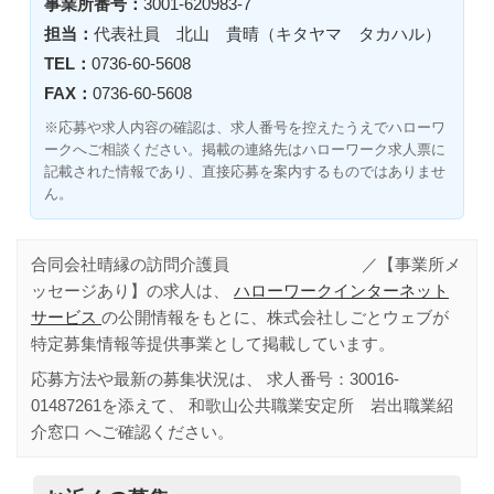
事業所番号：
3001-620983-7
担当：
代表社員 北山 貴晴（キタヤマ タカハル）
TEL：
0736-60-5608
FAX：
0736-60-5608
※応募や求人内容の確認は、求人番号を控えたうえでハローワ
ークへご相談ください。掲載の連絡先はハローワーク求人票に
記載された情報であり、直接応募を案内するものではありませ
ん。
合同会社晴縁の訪問介護員 ／【事業所メ
ッセージあり】の求人は、
ハローワークインターネット
サービス
の公開情報をもとに、株式会社しごとウェブが
特定募集情報等提供事業として掲載しています。
応募方法や最新の募集状況は、 求人番号：
30016-
01487261
を添えて、
和歌山公共職業安定所 岩出職業紹
介窓口
へご確認ください。