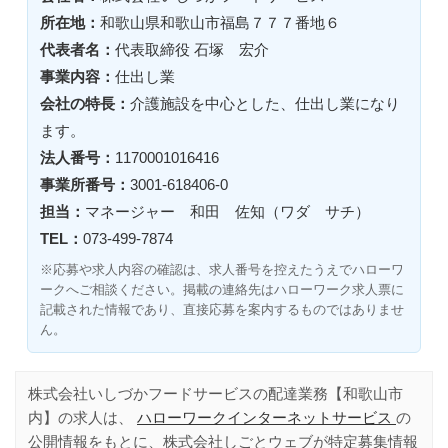
所在地：
和歌山県和歌山市福島７７７番地６
代表者名：
代表取締役 石塚 宏介
事業内容：
仕出し業
会社の特長：
介護施設を中心とした、仕出し業になり
ます。
法人番号：
1170001016416
事業所番号：
3001-618406-0
担当：
マネージャー 和田 佐知（ワダ サチ）
TEL：
073-499-7874
※応募や求人内容の確認は、求人番号を控えたうえでハローワ
ークへご相談ください。掲載の連絡先はハローワーク求人票に
記載された情報であり、直接応募を案内するものではありませ
ん。
株式会社いしづかフードサービスの配達業務【和歌山市
内】の求人は、
ハローワークインターネットサービス
の
公開情報をもとに、株式会社しごとウェブが特定募集情報