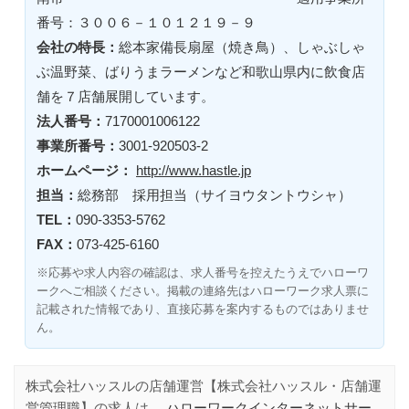
番号：３００６－１０１２１９－９
会社の特長：
総本家備長扇屋（焼き鳥）、しゃぶしゃ
ぶ温野菜、ばりうまラーメンなど和歌山県内に飲食店
舗を７店舗展開しています。
法人番号：
7170001006122
事業所番号：
3001-920503-2
ホームページ：
http://www.hastle.jp
担当：
総務部 採用担当（サイヨウタントウシャ）
TEL：
090-3353-5762
FAX：
073-425-6160
※応募や求人内容の確認は、求人番号を控えたうえでハローワ
ークへご相談ください。掲載の連絡先はハローワーク求人票に
記載された情報であり、直接応募を案内するものではありませ
ん。
株式会社ハッスルの店舗運営【株式会社ハッスル・店舗運
営管理職】の求人は、
ハローワークインターネットサー