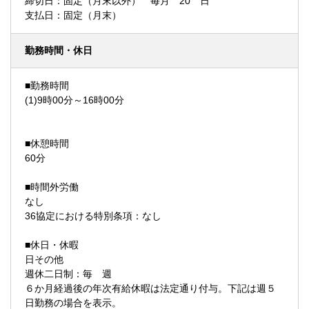
締切日：固定（月末以外） 毎月 20 日
支払日：固定（月末）
勤務時間・休日
■勤務時間
(1)9時00分～16時00分
■休憩時間
60分
■時間外労働
なし
36協定における特別条項：なし
■休日・休暇
日その他
週休二日制：毎 週
６か月経過後の年次有給休暇は法定通り付与。下記は週５
日勤務の場合を表示。