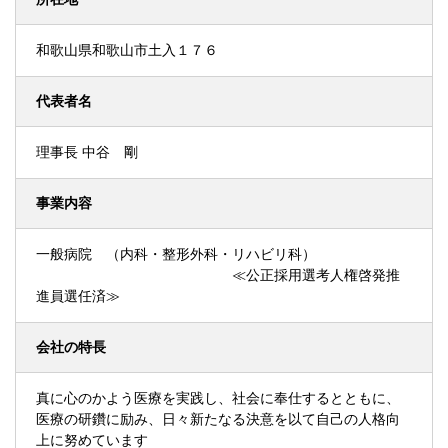
和歌山県和歌山市土入１７６
代表者名
理事長 中谷 剛
事業内容
一般病院 （内科・整形外科・リハビリ科）
≪公正採用選考人権啓発推
進員選任済≫
会社の特長
真に心のかよう医療を実践し、社会に奉仕するとともに、
医療の研鑽に励み、日々新たなる決意を以て自己の人格向
上に努めています