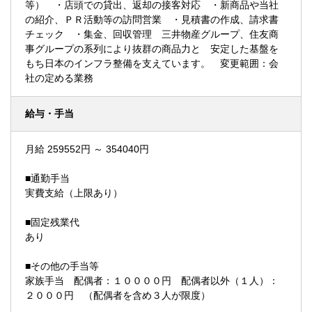
等） ・店頭での貸出、返却の接客対応 ・新商品や当社
の紹介、ＰＲ活動等の訪問営業 ・見積書の作成、請求書
チェック ・集金、回収管理 三井物産グループ、住友商
事グループの系列により抜群の商品力と 安定した基盤を
もち日本のインフラ整備を支えています。 変更範囲：会
社の定める業務
給与・手当
月給 259552円 ～ 354040円
■通勤手当
実費支給（上限あり）
■固定残業代
あり
■その他の手当等
家族手当 配偶者：１００００円 配偶者以外（１人）：
２０００円 （配偶者を含め３人が限度）