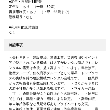
■定年・再雇用制度等
定年制：あり （一律 60歳）
再雇用制度：あり （上限 65歳まで）
勤務延長：なし
■利用可能託児施設
なし
特記事項
＜会社ＰＲ＞ 建設現場、道路工事、災害復旧やイベント
等で使用されている機械 は大半がレンタル商品です。レ
ンタルの需要は今後、益々高まって います。当社は三井
物産グループ、住友商事グループとして業界 トップクラ
スの実績を持つ建設機械のレンタル会社です。 ・他業界
からの転職者も多数活躍しています。 ・２０から３０代
の若手社員が多く活気ある職場です。 ・マイカー通勤
「可」、通勤距離が２キロ以上からの許可制。 ・給与に
関しては、職種・能力・経験により決定。 ・夏季休暇、
年末年始休暇など長期休暇ありプライベートも充実。
年末年始７連休、夏季休暇７連休（昨年度実績）。 ・賞