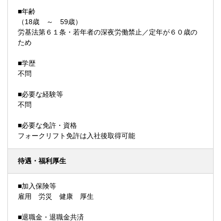
■年齢
（18歳 ～ 59歳）
労基法第６１条・若年者の深夜労働禁止／定年が６０歳の
ため
■学歴
不問
■必要な経験等
不問
■必要な免許・資格
フォークリフト免許は入社後取得可能
待遇・福利厚生
■加入保険等
雇用 労災 健康 厚生
■退職金・退職金共済