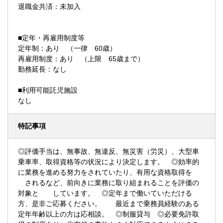
退職金共済：未加入
■定年・再雇用制度等
定年制：あり （一律 60歳）
再雇用制度：あり （上限 65歳まで）
勤務延長：なし
■利用可能託児施設
なし
特記事項
◎評価手当は、無事故、無違反、無災害（労災）、大型車
乗車率、取得資格等の状況により決定します。 ◎効率的
に業務を進める努力をされていたり、有用な資格取得を
されるなど、前向きに業務に取り組まれることを評価の
対象と しています。 ◎定年まで働いていただける
方、是非ご応募ください。 最近まで乗務員経験のある
定年年齢以上の方は応相談。 ◎制服貸与 ◎必要免許取