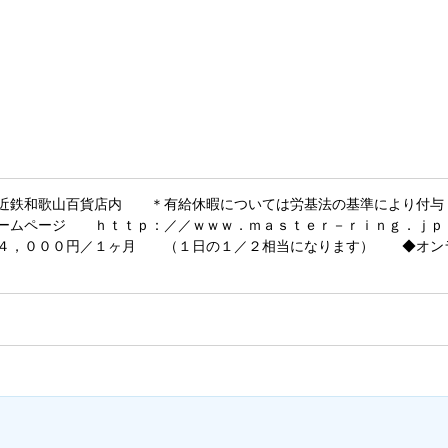
：近鉄和歌山百貨店内 ＊有給休暇については労基法の基準により付
ームページ ｈｔｔｐ：／／ｗｗｗ．ｍａｓｔｅｒ－ｒｉｎｇ．ｊｐ
４，０００円／１ヶ月 （１日の１／２相当になります） ◆オンラ