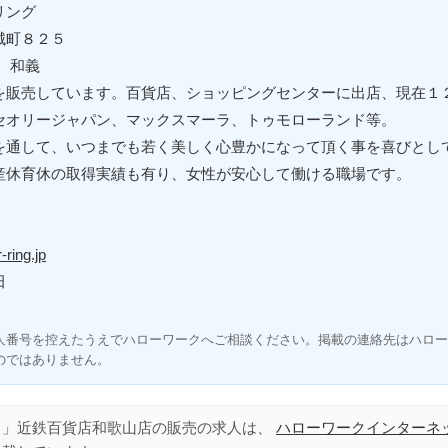
リング
原城町８２５
 和義
を販売しています。百貨店、ショッピングセンターに出店、現在１
セオリージャパン、マックスマーラ、トゥモローランド等。
を通して、いつまでも若く美しく心豊かになって頂く事を喜びとし
産休育休の取得実績も有り、女性が安心して働ける職場です。
-ring.jp
田
人番号を控えたうえでハローワークへご相談ください。掲載の連絡先はハロー
のではありません。
ド」近鉄百貨店和歌山店の販売の求人は、
ハローワークインターネ